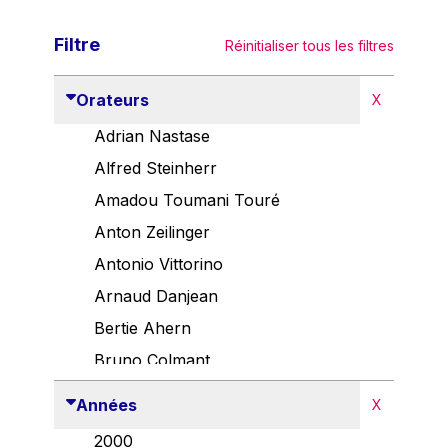
Filtre
Réinitialiser tous les filtres
Orateurs
X
Adrian Nastase
Alfred Steinherr
Amadou Toumani Touré
Anton Zeilinger
Antonio Vittorino
Arnaud Danjean
Bertie Ahern
Bruno Colmant
Carlo Thelen
Années
X
Cem Özdemir
2000