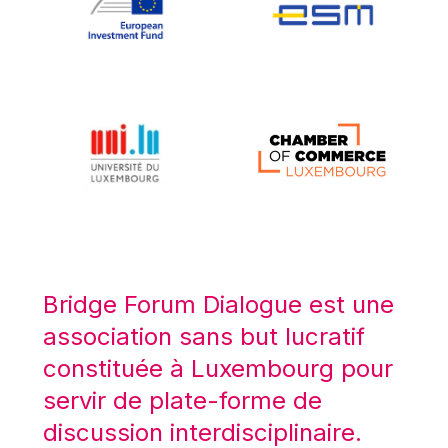
Koen LENAERTS
Lars Heikensten
Laura Kovesi
Luc Frieden
Lucas Papademos
Máire Geoghegan-Quinn
Manolis Mavrommatis
Marc Lemaître
Marcel Zadi Kessy
Mario Centeno
Bridge Forum Dialogue est une
Mario Monti
association sans but lucratif
Maroš ŠEFČOVIČ
constituée à Luxembourg pour
Martin Bailey
servir de plate-forme de
Martine Reicherts
discussion interdisciplinaire.