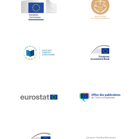
Jean-Louis Schiltz
Jean-Victor Louis
Jens Kreisel
Jeroen Dijsselbloem
Jochen Klucken
Johnny Åkerholm
Joschka Fischer
Juan Manuel Fabra Vallés
Julian Priestley
Karl-Heinz Lambertz
Katharien L.C. Hunt
Kenneth Rogoff
Klaus Regling
Klaus-Heiner Lehne