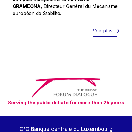
Robert Goebbels
GRAMEGNA
, Directeur Général du Mécanisme
Robert REYNDERS
européen de Stabilité.
Robert WEIDES
Rolf Tarrach
Voir plus
Štefan Füle
Thomas L. Cranfield
Tim Lankester
Timothy Radcliffe
Vaclav Klaus
Vassilios Skouris
Vítor Manuel da Silva Caldeira
Serving the public debate for more than 25 years
Viviane Reding
Walter Hagg
Walter RADERMACHER
C/O Banque centrale du Luxembourg