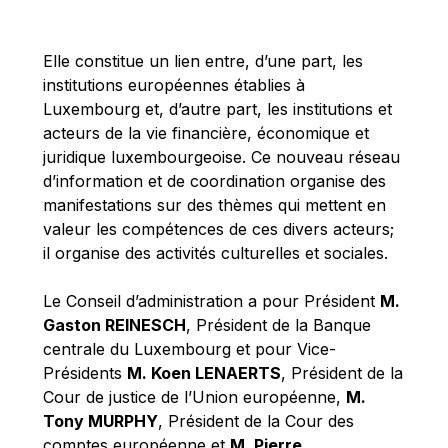
Michael Berry
Michael Palmer
Elle constitue un lien entre, d’une part, les
Michael Sohlman
institutions européennes établies à
Michel Goedert
Luxembourg et, d’autre part, les institutions et
acteurs de la vie financière, économique et
Mireille Delmas-Marty
juridique luxembourgeoise. Ce nouveau réseau
Nobuo Tanaka
d’information et de coordination organise des
Otmar Issing
manifestations sur des thèmes qui mettent en
valeur les compétences de ces divers acteurs;
Paolo Mengozzi
il organise des activités culturelles et sociales.
Paschal Donohoe
Pat Cox
Le Conseil d’administration a pour Président
M.
Gaston REINESCH
, Président de la Banque
Patrizia Nanz
centrale du Luxembourg et pour Vice-
Philippe Maystadt
Présidents
M. Koen LENAERTS
, Président de la
Pierre Gramegna
Cour de justice de l’Union européenne,
M.
Tony MURPHY
, Président de la Cour des
Richard Pelly
comptes européenne et
M. Pierre