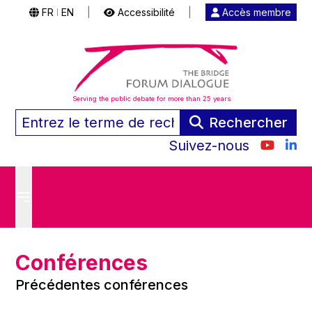
FR
EN
|
Accessibilité
|
Accès membre
|
Serving the public debate for more than 25 years
Rechercher
Suivez-nous
Conférences
Précédentes conférences