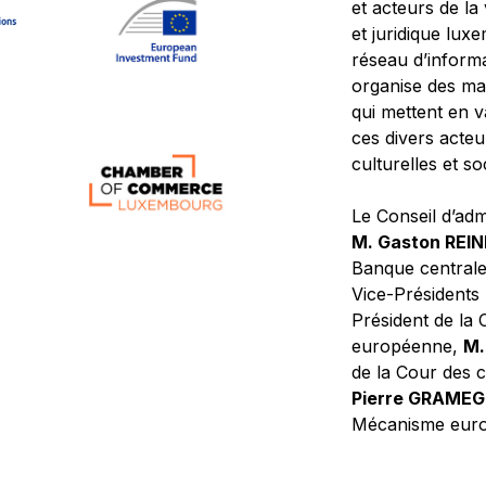
et acteurs de la
et juridique lu
réseau d’informa
organise des ma
qui mettent en 
ces divers acteur
culturelles et so
Le Conseil d’adm
M. Gaston REI
Banque central
Vice-Présidents
Président de la 
européenne,
M.
de la Cour des
Pierre GRAME
Mécanisme europ