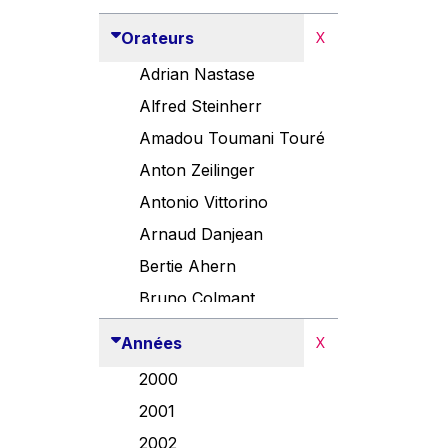
Orateurs
X
Adrian Nastase
Alfred Steinherr
Amadou Toumani Touré
Anton Zeilinger
Antonio Vittorino
Arnaud Danjean
Bertie Ahern
Bruno Colmant
Carlo Thelen
Années
X
Cem Özdemir
2000
Danny Alexander
2001
Désirée Van Boxtel
2002