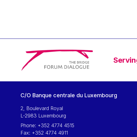
Klaus Regling
Klaus-Heiner Lehne
Koen LENAERTS
Lars Heikensten
Laura Kovesi
Luc Frieden
Servin
Lucas Papademos
Máire Geoghegan-Quinn
Manolis Mavrommatis
Marc Lemaître
C/O Banque centrale du Luxembourg
Marcel Zadi Kessy
Mario Centeno
2, Boulevard Royal
L-2983 Luxembourg
Mario Monti
Phone:
+352 4774 4515
Maroš ŠEFČOVIČ
Fax:
+352 4774 4911