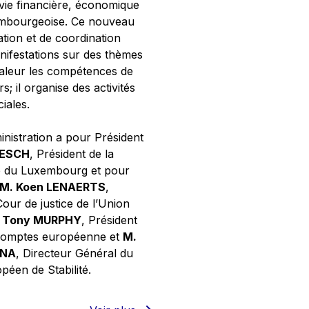
 vie financière, économique
xembourgeoise. Ce nouveau
tion et de coordination
nifestations sur des thèmes
valeur les compétences de
s; il organise des activités
ciales.
inistration a pour Président
NESCH
, Président de la
e du Luxembourg et pour
M. Koen LENAERTS
,
Cour de justice de l’Union
 Tony MURPHY
, Président
 comptes européenne et
M.
GNA
, Directeur Général du
éen de Stabilité.