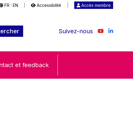
FR
EN
|
Accessibilité
|
Accès membre
|
ercher
Suivez-nous
ntact et feedback