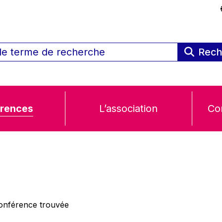
Rech
rences
L’association
Co
nférence trouvée