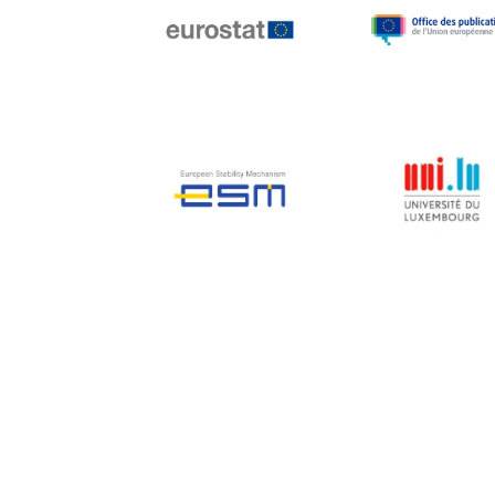
Jean-Louis Biancarelli
Jean-Louis Schiltz
Jean-Victor Louis
Jens Kreisel
Jeroen Dijsselbloem
Jochen Klucken
Johnny Åkerholm
Joschka Fischer
Juan Manuel Fabra
Vallés
Julian Priestley
Karl-Heinz Lambertz
Katharien L.C. Hunt
Kenneth Rogoff