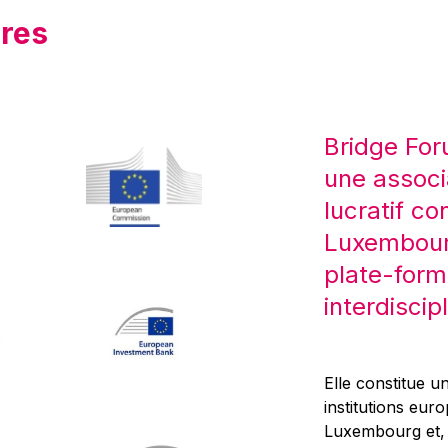
res
Bridge For
une associ
lucratif co
Luxembourg
plate-form
interdiscipl
Elle constitue un
institutions eur
Luxembourg et, d