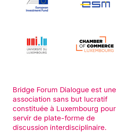
Koen LENAERTS
Lars Heikensten
Laura Kovesi
Luc Frieden
Lucas Papademos
Máire Geoghegan-Quinn
Manolis Mavrommatis
Marc Lemaître
Marcel Zadi Kessy
Mario Centeno
Bridge Forum Dialogue est une
Mario Monti
association sans but lucratif
Maroš ŠEFČOVIČ
constituée à Luxembourg pour
Martin Bailey
servir de plate-forme de
Martine Reicherts
discussion interdisciplinaire.