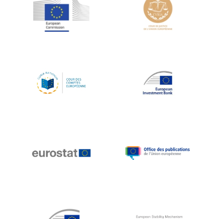
Jean-Louis Schiltz
Jean-Victor Louis
Jens Kreisel
Jeroen Dijsselbloem
Jochen Klucken
Johnny Åkerholm
Joschka Fischer
Juan Manuel Fabra Vallés
Julian Priestley
Karl-Heinz Lambertz
Katharien L.C. Hunt
Kenneth Rogoff
Klaus Regling
Klaus-Heiner Lehne