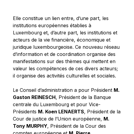
Michael Berry
Michael Palmer
Elle constitue un lien entre, d’une part, les
Michael Sohlman
institutions européennes établies à
Michel Goedert
Luxembourg et, d’autre part, les institutions et
acteurs de la vie financière, économique et
Mireille Delmas-Marty
juridique luxembourgeoise. Ce nouveau réseau
Nobuo Tanaka
d’information et de coordination organise des
Otmar Issing
manifestations sur des thèmes qui mettent en
valeur les compétences de ces divers acteurs;
Paolo Mengozzi
il organise des activités culturelles et sociales.
Paschal Donohoe
Pat Cox
Le Conseil d’administration a pour Président
M.
Gaston REINESCH
, Président de la Banque
Patrizia Nanz
centrale du Luxembourg et pour Vice-
Philippe Maystadt
Présidents
M. Koen LENAERTS
, Président de la
Pierre Gramegna
Cour de justice de l’Union européenne,
M.
Tony MURPHY
, Président de la Cour des
Richard Pelly
comptes européenne et
M. Pierre