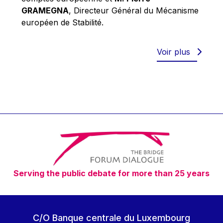
Robert Goebbels
GRAMEGNA
, Directeur Général du Mécanisme
Robert REYNDERS
européen de Stabilité.
Robert WEIDES
Rolf Tarrach
Voir plus
Štefan Füle
Thomas L. Cranfield
Tim Lankester
Timothy Radcliffe
Vaclav Klaus
Vassilios Skouris
Vítor Manuel da Silva Caldeira
Serving the public debate for more than 25 years
Viviane Reding
Walter Hagg
Walter RADERMACHER
C/O Banque centrale du Luxembourg