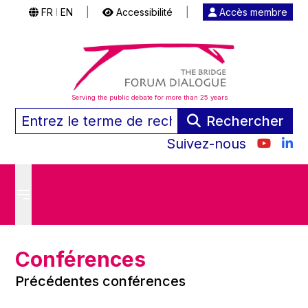
FR
EN
|
Accessibilité
|
Accès membre
|
Serving the public debate for more than 25 years
Rechercher
Suivez-nous
Conférences
Précédentes conférences