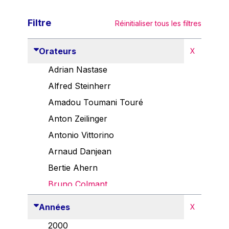
Filtre
Réinitialiser tous les filtres
Orateurs
X
Adrian Nastase
Alfred Steinherr
Amadou Toumani Touré
Anton Zeilinger
Antonio Vittorino
Arnaud Danjean
Bertie Ahern
Bruno Colmant
Carlo Thelen
Années
X
Cem Özdemir
2000