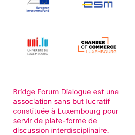
Koen LENAERTS
Lars Heikensten
Laura Kovesi
Luc Frieden
Lucas Papademos
Máire Geoghegan-Quinn
Manolis Mavrommatis
Marc Lemaître
Marcel Zadi Kessy
Mario Centeno
Bridge Forum Dialogue est une
Mario Monti
association sans but lucratif
Maroš ŠEFČOVIČ
constituée à Luxembourg pour
Martin Bailey
servir de plate-forme de
Martine Reicherts
discussion interdisciplinaire.