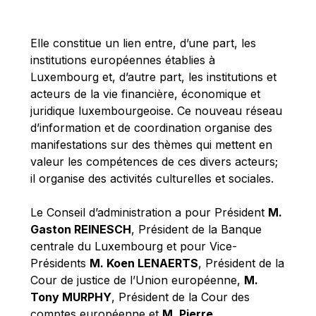
Michael Berry
Michael Palmer
Elle constitue un lien entre, d’une part, les
Michael Sohlman
institutions européennes établies à
Michel Goedert
Luxembourg et, d’autre part, les institutions et
acteurs de la vie financière, économique et
Mireille Delmas-Marty
juridique luxembourgeoise. Ce nouveau réseau
Nobuo Tanaka
d’information et de coordination organise des
Otmar Issing
manifestations sur des thèmes qui mettent en
valeur les compétences de ces divers acteurs;
Paolo Mengozzi
il organise des activités culturelles et sociales.
Paschal Donohoe
Pat Cox
Le Conseil d’administration a pour Président
M.
Gaston REINESCH
, Président de la Banque
Patrizia Nanz
centrale du Luxembourg et pour Vice-
Philippe Maystadt
Présidents
M. Koen LENAERTS
, Président de la
Pierre Gramegna
Cour de justice de l’Union européenne,
M.
Tony MURPHY
, Président de la Cour des
Richard Pelly
comptes européenne et
M. Pierre