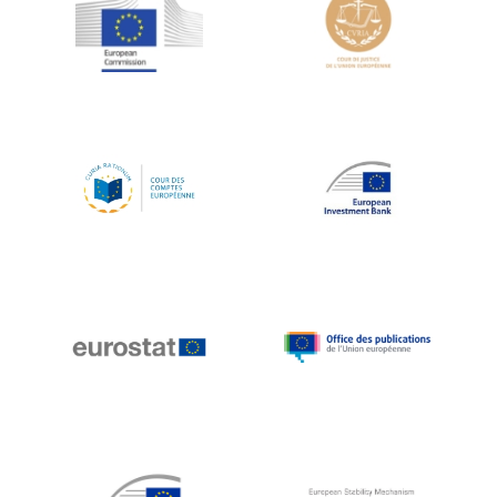
Jean-Louis Schiltz
Jean-Victor Louis
Jens Kreisel
Jeroen Dijsselbloem
Jochen Klucken
Johnny Åkerholm
Joschka Fischer
Juan Manuel Fabra Vallés
Julian Priestley
Karl-Heinz Lambertz
Katharien L.C. Hunt
Kenneth Rogoff
Klaus Regling
Klaus-Heiner Lehne