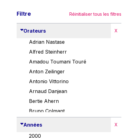
Filtre
Réinitialiser tous les filtres
Orateurs
X
Adrian Nastase
Alfred Steinherr
Amadou Toumani Touré
Anton Zeilinger
Antonio Vittorino
Arnaud Danjean
Bertie Ahern
Bruno Colmant
Carlo Thelen
Années
X
Cem Özdemir
2000