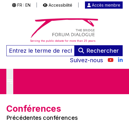
FR
EN
|
Accessibilité
|
Accès membre
|
Serving the public debate for more than 25 years
Rechercher
Suivez-nous
Conférences
Précédentes conférences