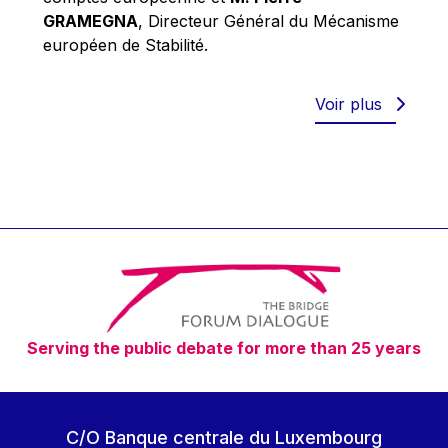
Robert Goebbels
GRAMEGNA
, Directeur Général du Mécanisme
Robert REYNDERS
européen de Stabilité.
Robert WEIDES
Rolf Tarrach
Voir plus
Štefan Füle
Thomas L. Cranfield
Tim Lankester
Timothy Radcliffe
Vaclav Klaus
Vassilios Skouris
Vítor Manuel da Silva Caldeira
Serving the public debate for more than 25 years
Viviane Reding
Walter Hagg
Walter RADERMACHER
C/O Banque centrale du Luxembourg