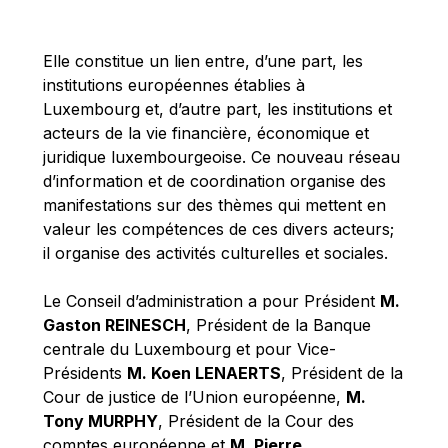
Michael Berry
Michael Palmer
Elle constitue un lien entre, d’une part, les
Michael Sohlman
institutions européennes établies à
Michel Goedert
Luxembourg et, d’autre part, les institutions et
acteurs de la vie financière, économique et
Mireille Delmas-Marty
juridique luxembourgeoise. Ce nouveau réseau
Nobuo Tanaka
d’information et de coordination organise des
Otmar Issing
manifestations sur des thèmes qui mettent en
valeur les compétences de ces divers acteurs;
Paolo Mengozzi
il organise des activités culturelles et sociales.
Paschal Donohoe
Pat Cox
Le Conseil d’administration a pour Président
M.
Gaston REINESCH
, Président de la Banque
Patrizia Nanz
centrale du Luxembourg et pour Vice-
Philippe Maystadt
Présidents
M. Koen LENAERTS
, Président de la
Pierre Gramegna
Cour de justice de l’Union européenne,
M.
Tony MURPHY
, Président de la Cour des
Richard Pelly
comptes européenne et
M. Pierre