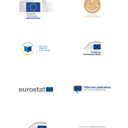
Jean-Louis Schiltz
Jean-Victor Louis
Jens Kreisel
Jeroen Dijsselbloem
Jochen Klucken
Johnny Åkerholm
Joschka Fischer
Juan Manuel Fabra Vallés
Julian Priestley
Karl-Heinz Lambertz
Katharien L.C. Hunt
Kenneth Rogoff
Klaus Regling
Klaus-Heiner Lehne