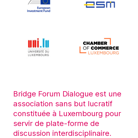
Koen LENAERTS
Lars Heikensten
Laura Kovesi
Luc Frieden
Lucas Papademos
Máire Geoghegan-Quinn
Manolis Mavrommatis
Marc Lemaître
Marcel Zadi Kessy
Mario Centeno
Bridge Forum Dialogue est une
Mario Monti
association sans but lucratif
Maroš ŠEFČOVIČ
constituée à Luxembourg pour
Martin Bailey
servir de plate-forme de
Martine Reicherts
discussion interdisciplinaire.