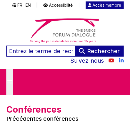
FR
EN
|
Accessibilité
|
Accès membre
|
Serving the public debate for more than 25 years
Rechercher
Suivez-nous
Conférences
Précédentes conférences