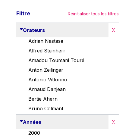
Filtre
Réinitialiser tous les filtres
Orateurs
X
Adrian Nastase
Alfred Steinherr
Amadou Toumani Touré
Anton Zeilinger
Antonio Vittorino
Arnaud Danjean
Bertie Ahern
Bruno Colmant
Carlo Thelen
Années
X
Cem Özdemir
2000