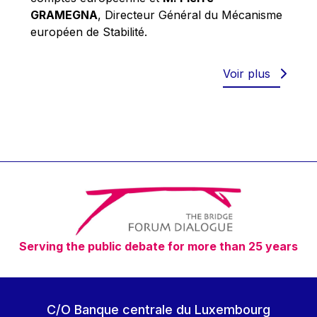
Robert Goebbels
GRAMEGNA
, Directeur Général du Mécanisme
Robert REYNDERS
européen de Stabilité.
Robert WEIDES
Rolf Tarrach
Voir plus
Štefan Füle
Thomas L. Cranfield
Tim Lankester
Timothy Radcliffe
Vaclav Klaus
Vassilios Skouris
Vítor Manuel da Silva Caldeira
Serving the public debate for more than 25 years
Viviane Reding
Walter Hagg
Walter RADERMACHER
C/O Banque centrale du Luxembourg