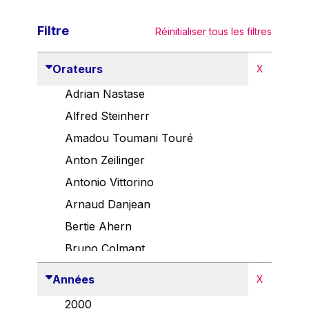
Filtre
Réinitialiser tous les filtres
Orateurs
X
Adrian Nastase
Alfred Steinherr
Amadou Toumani Touré
Anton Zeilinger
Antonio Vittorino
Arnaud Danjean
Bertie Ahern
Bruno Colmant
Carlo Thelen
Années
X
Cem Özdemir
2000