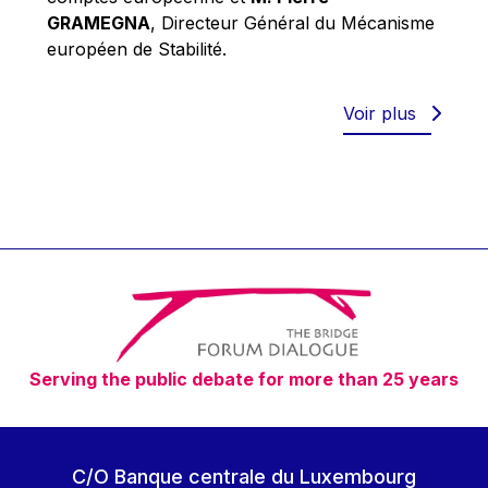
Robert Goebbels
GRAMEGNA
, Directeur Général du Mécanisme
Robert REYNDERS
européen de Stabilité.
Robert WEIDES
Rolf Tarrach
Voir plus
Štefan Füle
Thomas L. Cranfield
Tim Lankester
Timothy Radcliffe
Vaclav Klaus
Vassilios Skouris
Vítor Manuel da Silva Caldeira
Serving the public debate for more than 25 years
Viviane Reding
Walter Hagg
Walter RADERMACHER
C/O Banque centrale du Luxembourg