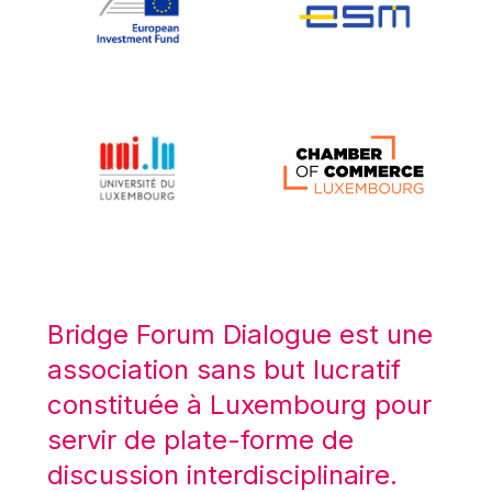
Koen LENAERTS
Lars Heikensten
Laura Kovesi
Luc Frieden
Lucas Papademos
Máire Geoghegan-Quinn
Manolis Mavrommatis
Marc Lemaître
Marcel Zadi Kessy
Mario Centeno
Bridge Forum Dialogue est une
Mario Monti
association sans but lucratif
Maroš ŠEFČOVIČ
constituée à Luxembourg pour
Martin Bailey
servir de plate-forme de
Martine Reicherts
discussion interdisciplinaire.