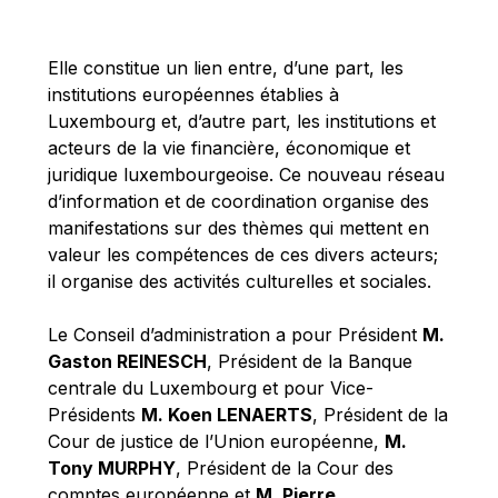
Michael Berry
Michael Palmer
Elle constitue un lien entre, d’une part, les
Michael Sohlman
institutions européennes établies à
Michel Goedert
Luxembourg et, d’autre part, les institutions et
acteurs de la vie financière, économique et
Mireille Delmas-Marty
juridique luxembourgeoise. Ce nouveau réseau
Nobuo Tanaka
d’information et de coordination organise des
Otmar Issing
manifestations sur des thèmes qui mettent en
valeur les compétences de ces divers acteurs;
Paolo Mengozzi
il organise des activités culturelles et sociales.
Paschal Donohoe
Pat Cox
Le Conseil d’administration a pour Président
M.
Gaston REINESCH
, Président de la Banque
Patrizia Nanz
centrale du Luxembourg et pour Vice-
Philippe Maystadt
Présidents
M. Koen LENAERTS
, Président de la
Pierre Gramegna
Cour de justice de l’Union européenne,
M.
Tony MURPHY
, Président de la Cour des
Richard Pelly
comptes européenne et
M. Pierre