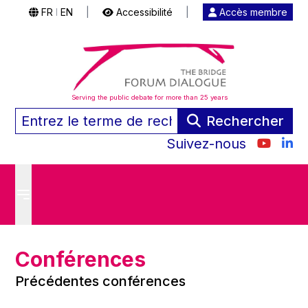
FR
EN
|
Accessibilité
|
Accès membre
|
Serving the public debate for more than 25 years
Rechercher
Suivez-nous
Conférences
Précédentes conférences