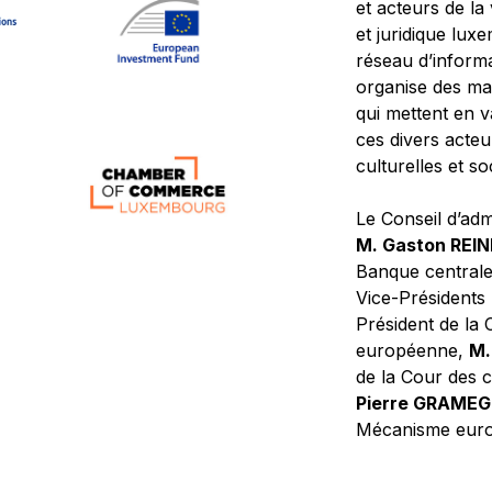
et acteurs de la
et juridique lu
réseau d’informa
organise des ma
qui mettent en 
ces divers acteur
culturelles et so
Le Conseil d’adm
M. Gaston REI
Banque central
Vice-Présidents
Président de la 
européenne,
M.
de la Cour des
Pierre GRAME
Mécanisme europ