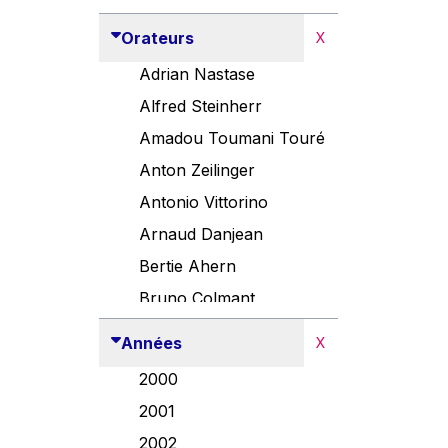
Orateurs
X
Adrian Nastase
Alfred Steinherr
Amadou Toumani Touré
Anton Zeilinger
Antonio Vittorino
Arnaud Danjean
Bertie Ahern
Bruno Colmant
Carlo Thelen
Années
X
Cem Özdemir
2000
Danny Alexander
2001
Désirée Van Boxtel
2002