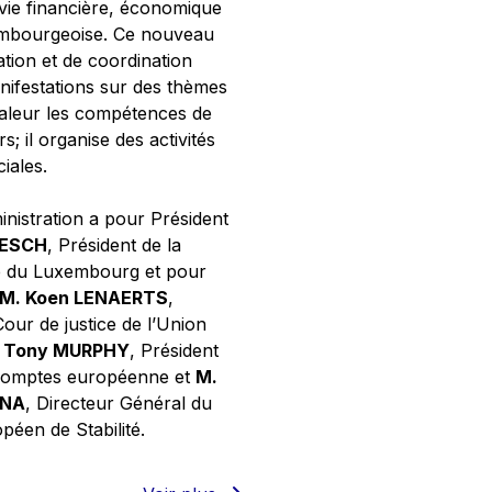
 vie financière, économique
xembourgeoise. Ce nouveau
tion et de coordination
nifestations sur des thèmes
valeur les compétences de
s; il organise des activités
ciales.
inistration a pour Président
NESCH
, Président de la
e du Luxembourg et pour
M. Koen LENAERTS
,
Cour de justice de l’Union
 Tony MURPHY
, Président
 comptes européenne et
M.
GNA
, Directeur Général du
éen de Stabilité.