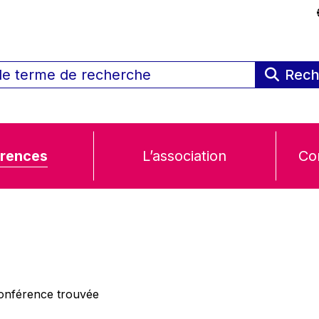
Rech
rences
L’association
Co
nférence trouvée