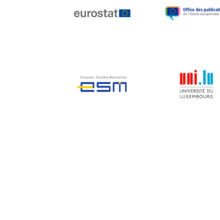
Jean-Louis Biancarelli
Jean-Louis Schiltz
Jean-Victor Louis
Jens Kreisel
Jeroen Dijsselbloem
Jochen Klucken
Johnny Åkerholm
Joschka Fischer
Juan Manuel Fabra
Vallés
Julian Priestley
Karl-Heinz Lambertz
Katharien L.C. Hunt
Kenneth Rogoff