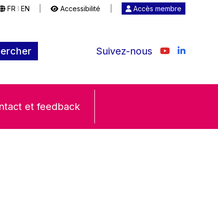
FR
EN
|
Accessibilité
|
Accès membre
|
ercher
Suivez-nous
ntact et feedback