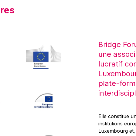
res
Bridge For
une associ
lucratif co
Luxembourg
plate-form
interdiscipl
Elle constitue un
institutions eur
Luxembourg et, d