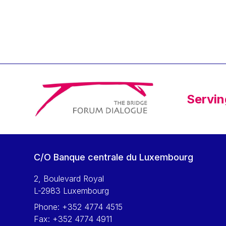
Klaus Regling
Klaus-Heiner Lehne
Koen LENAERTS
Lars Heikensten
Laura Kovesi
Luc Frieden
Servin
Lucas Papademos
Máire Geoghegan-Quinn
Manolis Mavrommatis
Marc Lemaître
C/O Banque centrale du Luxembourg
Marcel Zadi Kessy
Mario Centeno
2, Boulevard Royal
L-2983 Luxembourg
Mario Monti
Phone:
+352 4774 4515
Maroš ŠEFČOVIČ
Fax:
+352 4774 4911