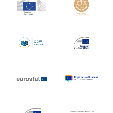
Jean-Louis Schiltz
Jean-Victor Louis
Jens Kreisel
Jeroen Dijsselbloem
Jochen Klucken
Johnny Åkerholm
Joschka Fischer
Juan Manuel Fabra Vallés
Julian Priestley
Karl-Heinz Lambertz
Katharien L.C. Hunt
Kenneth Rogoff
Klaus Regling
Klaus-Heiner Lehne