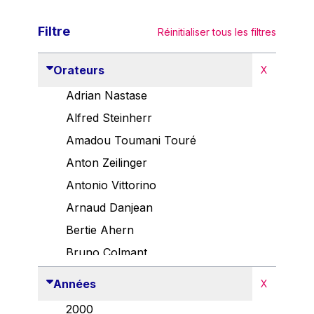
Filtre
Réinitialiser tous les filtres
Orateurs
X
Adrian Nastase
Alfred Steinherr
Amadou Toumani Touré
Anton Zeilinger
Antonio Vittorino
Arnaud Danjean
Bertie Ahern
Bruno Colmant
Carlo Thelen
Années
X
Cem Özdemir
2000