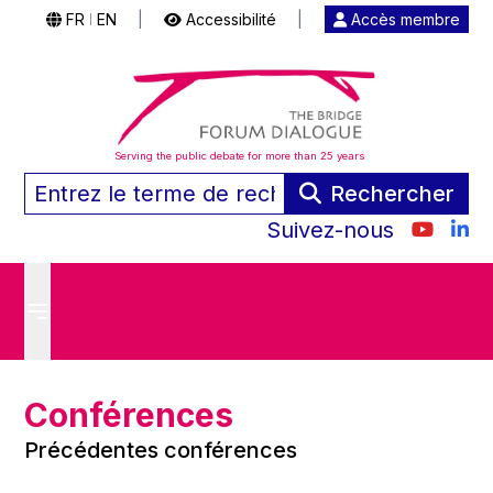
FR
EN
|
Accessibilité
|
Accès membre
|
Serving the public debate for more than 25 years
Rechercher
Suivez-nous
Conférences
Précédentes conférences