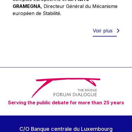
Robert Goebbels
GRAMEGNA
, Directeur Général du Mécanisme
Robert REYNDERS
européen de Stabilité.
Robert WEIDES
Rolf Tarrach
Voir plus
Štefan Füle
Thomas L. Cranfield
Tim Lankester
Timothy Radcliffe
Vaclav Klaus
Vassilios Skouris
Vítor Manuel da Silva Caldeira
Serving the public debate for more than 25 years
Viviane Reding
Walter Hagg
Walter RADERMACHER
C/O Banque centrale du Luxembourg