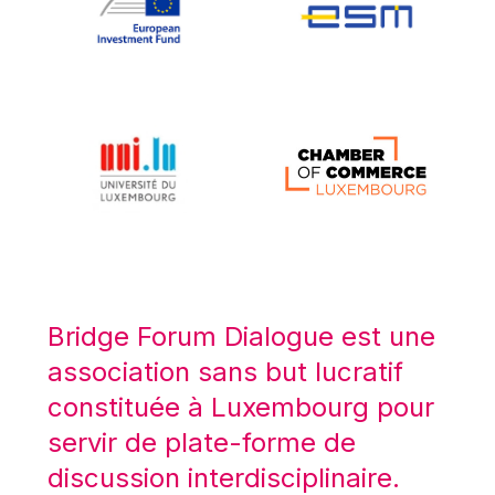
Koen LENAERTS
Lars Heikensten
Laura Kovesi
Luc Frieden
Lucas Papademos
Máire Geoghegan-Quinn
Manolis Mavrommatis
Marc Lemaître
Marcel Zadi Kessy
Mario Centeno
Bridge Forum Dialogue est une
Mario Monti
association sans but lucratif
Maroš ŠEFČOVIČ
constituée à Luxembourg pour
Martin Bailey
servir de plate-forme de
Martine Reicherts
discussion interdisciplinaire.