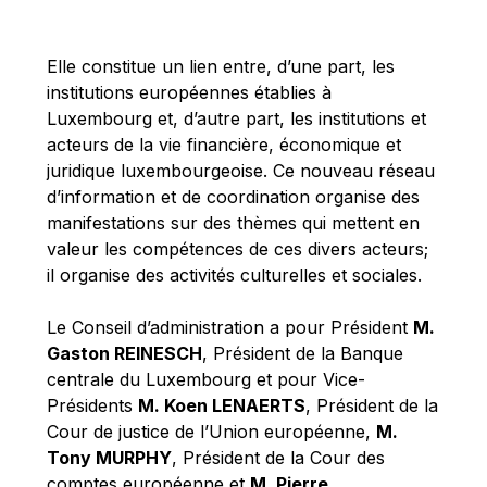
Michael Berry
Michael Palmer
Elle constitue un lien entre, d’une part, les
Michael Sohlman
institutions européennes établies à
Michel Goedert
Luxembourg et, d’autre part, les institutions et
acteurs de la vie financière, économique et
Mireille Delmas-Marty
juridique luxembourgeoise. Ce nouveau réseau
Nobuo Tanaka
d’information et de coordination organise des
Otmar Issing
manifestations sur des thèmes qui mettent en
valeur les compétences de ces divers acteurs;
Paolo Mengozzi
il organise des activités culturelles et sociales.
Paschal Donohoe
Pat Cox
Le Conseil d’administration a pour Président
M.
Gaston REINESCH
, Président de la Banque
Patrizia Nanz
centrale du Luxembourg et pour Vice-
Philippe Maystadt
Présidents
M. Koen LENAERTS
, Président de la
Pierre Gramegna
Cour de justice de l’Union européenne,
M.
Tony MURPHY
, Président de la Cour des
Richard Pelly
comptes européenne et
M. Pierre