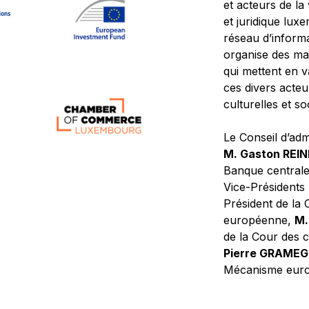
et acteurs de la
et juridique lu
réseau d’informa
organise des ma
qui mettent en 
ces divers acteur
culturelles et so
Le Conseil d’adm
M. Gaston REI
Banque central
Vice-Présidents
Président de la 
européenne,
M.
de la Cour des
Pierre GRAME
Mécanisme europ