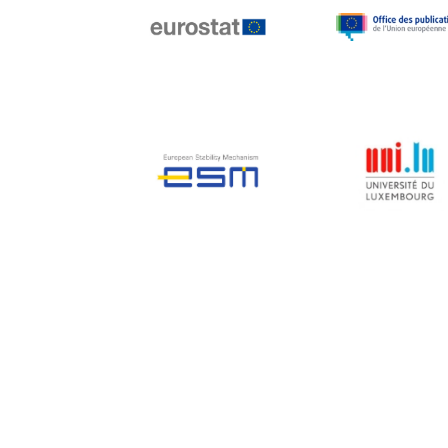
Jean-Louis Biancarelli
Jean-Louis Schiltz
Jean-Victor Louis
Jens Kreisel
Jeroen Dijsselbloem
Jochen Klucken
Johnny Åkerholm
Joschka Fischer
Juan Manuel Fabra
Vallés
Julian Priestley
Karl-Heinz Lambertz
Katharien L.C. Hunt
Kenneth Rogoff