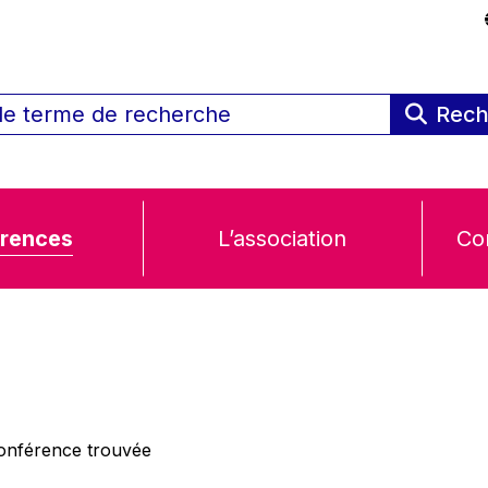
Rech
rences
L’association
Co
nférence trouvée