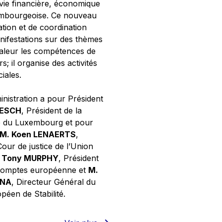
 vie financière, économique
xembourgeoise. Ce nouveau
tion et de coordination
nifestations sur des thèmes
valeur les compétences de
s; il organise des activités
ciales.
inistration a pour Président
NESCH
, Président de la
e du Luxembourg et pour
M. Koen LENAERTS
,
Cour de justice de l’Union
 Tony MURPHY
, Président
 comptes européenne et
M.
GNA
, Directeur Général du
éen de Stabilité.