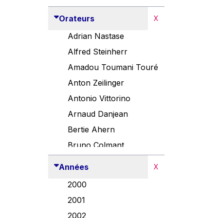
Orateurs
X
Adrian Nastase
Alfred Steinherr
Amadou Toumani Touré
Anton Zeilinger
Antonio Vittorino
Arnaud Danjean
Bertie Ahern
Bruno Colmant
Carlo Thelen
Années
X
Cem Özdemir
2000
Danny Alexander
2001
Désirée Van Boxtel
2002