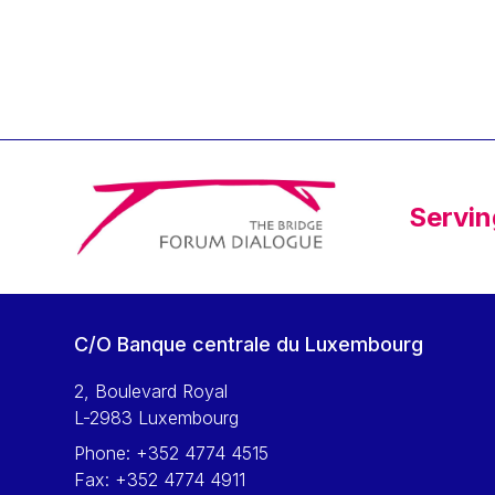
Klaus Regling
Klaus-Heiner Lehne
Koen LENAERTS
Lars Heikensten
Laura Kovesi
Luc Frieden
Servin
Lucas Papademos
Máire Geoghegan-Quinn
Manolis Mavrommatis
Marc Lemaître
C/O Banque centrale du Luxembourg
Marcel Zadi Kessy
Mario Centeno
2, Boulevard Royal
L-2983 Luxembourg
Mario Monti
Phone:
+352 4774 4515
Maroš ŠEFČOVIČ
Fax:
+352 4774 4911