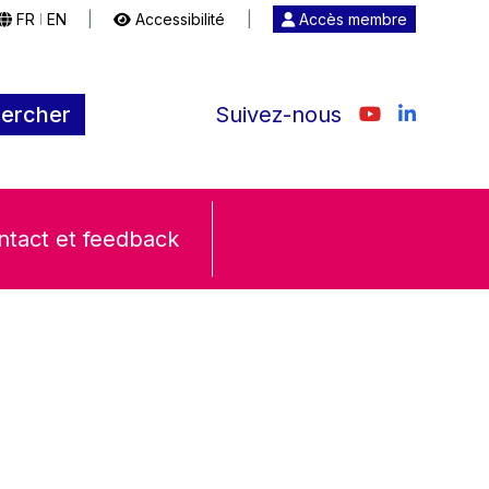
FR
EN
|
Accessibilité
|
Accès membre
|
ercher
Suivez-nous
ntact et feedback