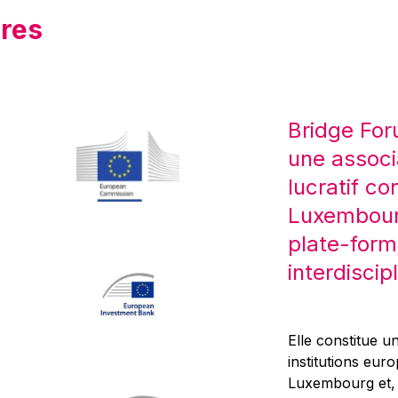
res
Bridge For
une associ
lucratif co
Luxembourg
plate-form
interdiscipl
Elle constitue un
institutions eur
Luxembourg et, d