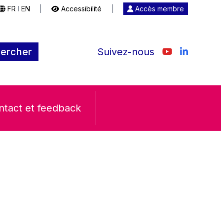
FR
EN
|
Accessibilité
|
Accès membre
|
ercher
Suivez-nous
ntact et feedback