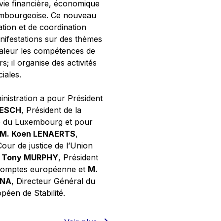
 vie financière, économique
xembourgeoise. Ce nouveau
tion et de coordination
nifestations sur des thèmes
valeur les compétences de
s; il organise des activités
ciales.
inistration a pour Président
NESCH
, Président de la
e du Luxembourg et pour
M. Koen LENAERTS
,
Cour de justice de l’Union
 Tony MURPHY
, Président
 comptes européenne et
M.
GNA
, Directeur Général du
éen de Stabilité.