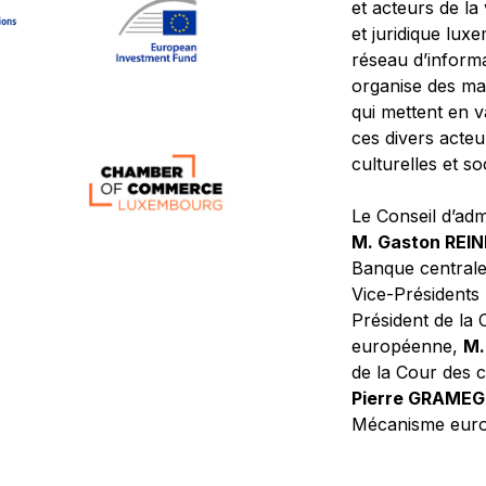
et acteurs de la
et juridique lu
réseau d’informa
organise des ma
qui mettent en 
ces divers acteur
culturelles et so
Le Conseil d’adm
M. Gaston REI
Banque central
Vice-Présidents
Président de la 
européenne,
M.
de la Cour des
Pierre GRAME
Mécanisme europ