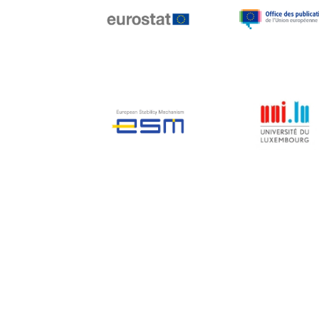
Jean-Louis Biancarelli
Jean-Louis Schiltz
Jean-Victor Louis
Jens Kreisel
Jeroen Dijsselbloem
Jochen Klucken
Johnny Åkerholm
Joschka Fischer
Juan Manuel Fabra
Vallés
Julian Priestley
Karl-Heinz Lambertz
Katharien L.C. Hunt
Kenneth Rogoff