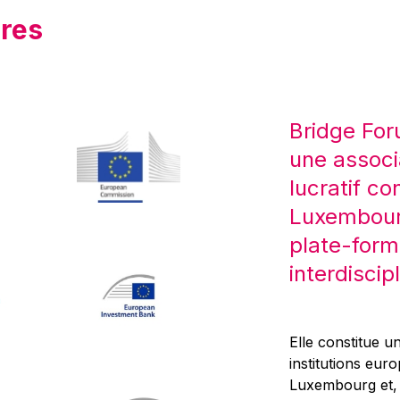
res
Bridge For
une associ
lucratif co
Luxembourg
plate-form
interdiscipl
Elle constitue un
institutions eur
Luxembourg et, d