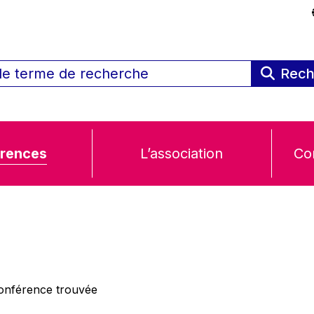
Rech
rences
L’association
Co
nférence trouvée