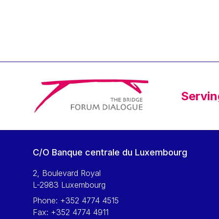
Klaus Regling
Klaus-Heiner Lehne
Koen LENAERTS
Lars Heikensten
Laura Kovesi
Luc Frieden
Servin
Lucas Papademos
Máire Geoghegan-Quinn
Manolis Mavrommatis
Marc Lemaître
C/O Banque centrale du Luxembourg
Marcel Zadi Kessy
Mario Centeno
2, Boulevard Royal
L-2983 Luxembourg
Mario Monti
Phone:
+352 4774 4515
Maroš ŠEFČOVIČ
Fax:
+352 4774 4911