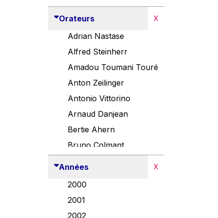
Orateurs
X
Adrian Nastase
Alfred Steinherr
Amadou Toumani Touré
Anton Zeilinger
Antonio Vittorino
Arnaud Danjean
Bertie Ahern
Bruno Colmant
Carlo Thelen
Années
X
Cem Özdemir
2000
Danny Alexander
2001
Désirée Van Boxtel
2002