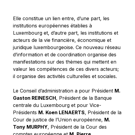
Michael Berry
Michael Palmer
Elle constitue un lien entre, d’une part, les
Michael Sohlman
institutions européennes établies à
Michel Goedert
Luxembourg et, d’autre part, les institutions et
acteurs de la vie financière, économique et
Mireille Delmas-Marty
juridique luxembourgeoise. Ce nouveau réseau
Nobuo Tanaka
d’information et de coordination organise des
Otmar Issing
manifestations sur des thèmes qui mettent en
valeur les compétences de ces divers acteurs;
Paolo Mengozzi
il organise des activités culturelles et sociales.
Paschal Donohoe
Pat Cox
Le Conseil d’administration a pour Président
M.
Gaston REINESCH
, Président de la Banque
Patrizia Nanz
centrale du Luxembourg et pour Vice-
Philippe Maystadt
Présidents
M. Koen LENAERTS
, Président de la
Pierre Gramegna
Cour de justice de l’Union européenne,
M.
Tony MURPHY
, Président de la Cour des
Richard Pelly
comptes européenne et
M. Pierre