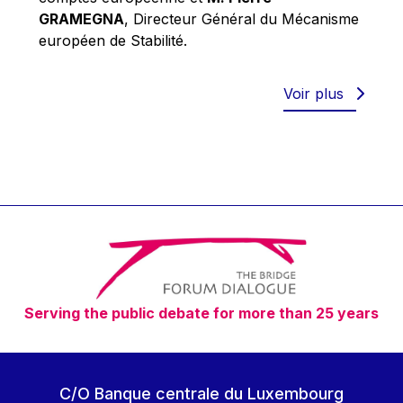
Robert Goebbels
GRAMEGNA
, Directeur Général du Mécanisme
Robert REYNDERS
européen de Stabilité.
Robert WEIDES
Rolf Tarrach
Voir plus
Štefan Füle
Thomas L. Cranfield
Tim Lankester
Timothy Radcliffe
Vaclav Klaus
Vassilios Skouris
Vítor Manuel da Silva Caldeira
Serving the public debate for more than 25 years
Viviane Reding
Walter Hagg
Walter RADERMACHER
C/O Banque centrale du Luxembourg