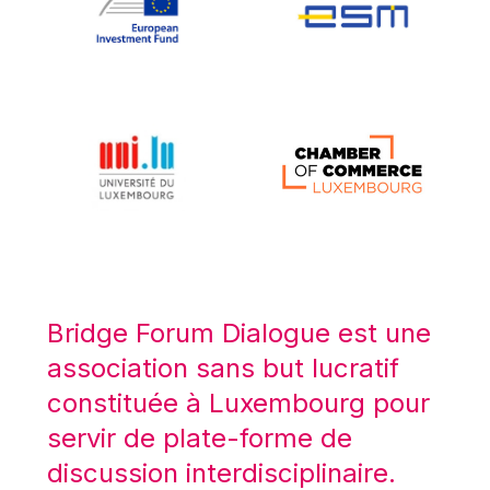
Koen LENAERTS
Lars Heikensten
Laura Kovesi
Luc Frieden
Lucas Papademos
Máire Geoghegan-Quinn
Manolis Mavrommatis
Marc Lemaître
Marcel Zadi Kessy
Mario Centeno
Bridge Forum Dialogue est une
Mario Monti
association sans but lucratif
Maroš ŠEFČOVIČ
constituée à Luxembourg pour
Martin Bailey
servir de plate-forme de
Martine Reicherts
discussion interdisciplinaire.