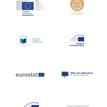
Jean-Louis Schiltz
Jean-Victor Louis
Jens Kreisel
Jeroen Dijsselbloem
Jochen Klucken
Johnny Åkerholm
Joschka Fischer
Juan Manuel Fabra Vallés
Julian Priestley
Karl-Heinz Lambertz
Katharien L.C. Hunt
Kenneth Rogoff
Klaus Regling
Klaus-Heiner Lehne