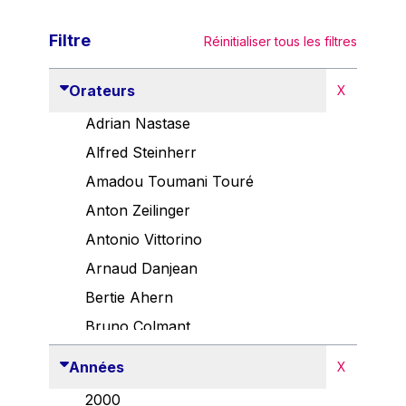
Filtre
Réinitialiser tous les filtres
Orateurs
X
Adrian Nastase
Alfred Steinherr
Amadou Toumani Touré
Anton Zeilinger
Antonio Vittorino
Arnaud Danjean
Bertie Ahern
Bruno Colmant
Carlo Thelen
Années
X
Cem Özdemir
2000