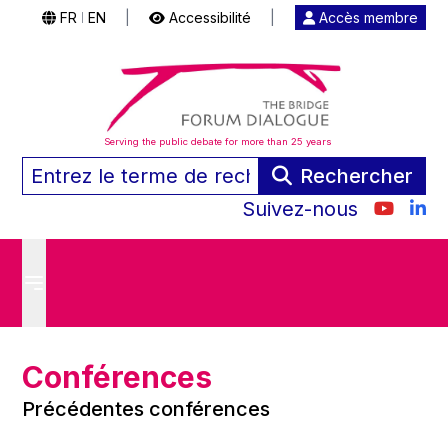
FR
EN
|
Accessibilité
|
Accès membre
|
Serving the public debate for more than 25 years
Rechercher
Suivez-nous
Conférences
Précédentes conférences