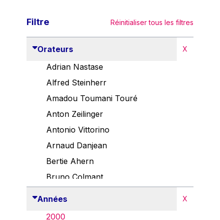
Filtre
Réinitialiser tous les filtres
Orateurs
X
Adrian Nastase
Alfred Steinherr
Amadou Toumani Touré
Anton Zeilinger
Antonio Vittorino
Arnaud Danjean
Bertie Ahern
Bruno Colmant
Carlo Thelen
Années
X
Cem Özdemir
2000