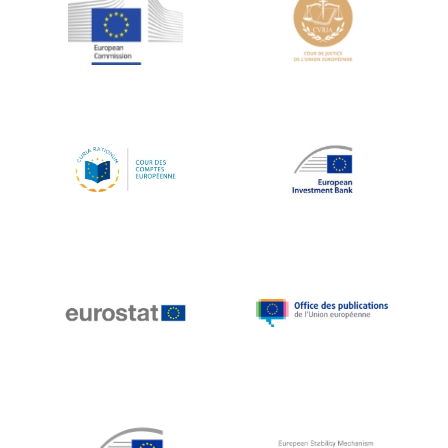
Jean-Louis Schiltz
Jean-Victor Louis
Jens Kreisel
Jeroen Dijsselbloem
Jochen Klucken
Johnny Åkerholm
Joschka Fischer
Juan Manuel Fabra Vallés
Julian Priestley
Karl-Heinz Lambertz
Katharien L.C. Hunt
Kenneth Rogoff
Klaus Regling
Klaus-Heiner Lehne