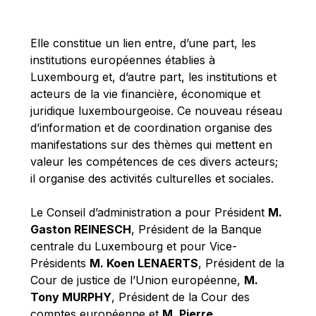
Michael Berry
Michael Palmer
Elle constitue un lien entre, d’une part, les
Michael Sohlman
institutions européennes établies à
Michel Goedert
Luxembourg et, d’autre part, les institutions et
acteurs de la vie financière, économique et
Mireille Delmas-Marty
juridique luxembourgeoise. Ce nouveau réseau
Nobuo Tanaka
d’information et de coordination organise des
Otmar Issing
manifestations sur des thèmes qui mettent en
valeur les compétences de ces divers acteurs;
Paolo Mengozzi
il organise des activités culturelles et sociales.
Paschal Donohoe
Pat Cox
Le Conseil d’administration a pour Président
M.
Gaston REINESCH
, Président de la Banque
Patrizia Nanz
centrale du Luxembourg et pour Vice-
Philippe Maystadt
Présidents
M. Koen LENAERTS
, Président de la
Pierre Gramegna
Cour de justice de l’Union européenne,
M.
Tony MURPHY
, Président de la Cour des
Richard Pelly
comptes européenne et
M. Pierre