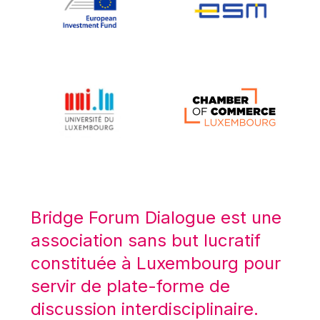
Koen LENAERTS
Lars Heikensten
Laura Kovesi
Luc Frieden
Lucas Papademos
Máire Geoghegan-Quinn
Manolis Mavrommatis
Marc Lemaître
Marcel Zadi Kessy
Mario Centeno
Bridge Forum Dialogue est une
Mario Monti
association sans but lucratif
Maroš ŠEFČOVIČ
constituée à Luxembourg pour
Martin Bailey
servir de plate-forme de
Martine Reicherts
discussion interdisciplinaire.