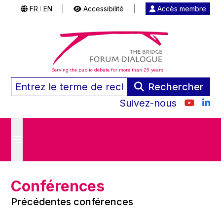
FR
EN
|
Accessibilité
|
Accès membre
|
Serving the public debate for more than 25 years
Rechercher
Suivez-nous
Conférences
Précédentes conférences