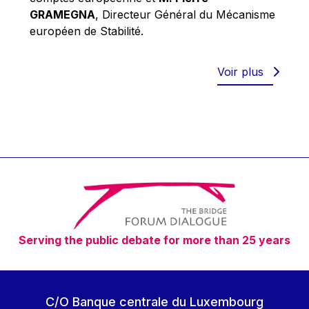
Robert Goebbels
GRAMEGNA
, Directeur Général du Mécanisme
Robert REYNDERS
européen de Stabilité.
Robert WEIDES
Rolf Tarrach
Voir plus
Štefan Füle
Thomas L. Cranfield
Tim Lankester
Timothy Radcliffe
Vaclav Klaus
Vassilios Skouris
Vítor Manuel da Silva Caldeira
Serving the public debate for more than 25 years
Viviane Reding
Walter Hagg
Walter RADERMACHER
C/O Banque centrale du Luxembourg