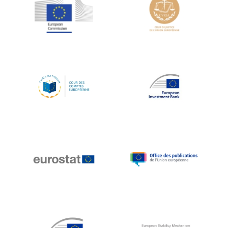
Jean-Louis Schiltz
Jean-Victor Louis
Jens Kreisel
Jeroen Dijsselbloem
Jochen Klucken
Johnny Åkerholm
Joschka Fischer
Juan Manuel Fabra Vallés
Julian Priestley
Karl-Heinz Lambertz
Katharien L.C. Hunt
Kenneth Rogoff
Klaus Regling
Klaus-Heiner Lehne