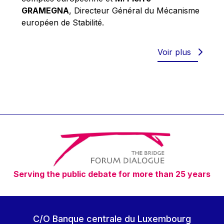
Robert Goebbels
GRAMEGNA
, Directeur Général du Mécanisme
Robert REYNDERS
européen de Stabilité.
Robert WEIDES
Rolf Tarrach
Voir plus
Štefan Füle
Thomas L. Cranfield
Tim Lankester
Timothy Radcliffe
Vaclav Klaus
Vassilios Skouris
Vítor Manuel da Silva Caldeira
Serving the public debate for more than 25 years
Viviane Reding
Walter Hagg
Walter RADERMACHER
C/O Banque centrale du Luxembourg