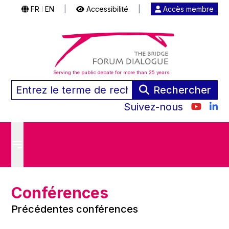
FR
EN
|
Accessibilité
|
Accès membre
|
Serving the public debate for more than 25 years
Rechercher
Suivez-nous
Conférences
Précédentes conférences