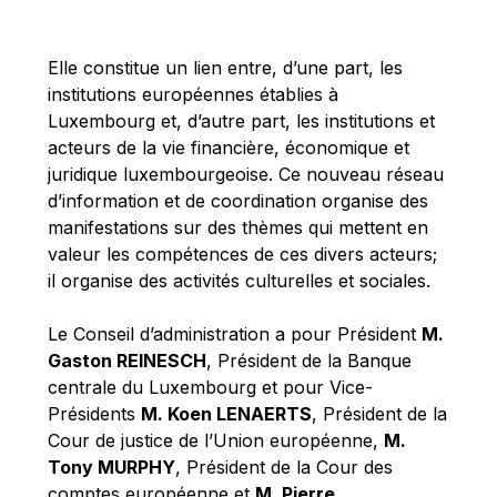
Michael Berry
Michael Palmer
Elle constitue un lien entre, d’une part, les
Michael Sohlman
institutions européennes établies à
Michel Goedert
Luxembourg et, d’autre part, les institutions et
acteurs de la vie financière, économique et
Mireille Delmas-Marty
juridique luxembourgeoise. Ce nouveau réseau
Nobuo Tanaka
d’information et de coordination organise des
Otmar Issing
manifestations sur des thèmes qui mettent en
valeur les compétences de ces divers acteurs;
Paolo Mengozzi
il organise des activités culturelles et sociales.
Paschal Donohoe
Pat Cox
Le Conseil d’administration a pour Président
M.
Gaston REINESCH
, Président de la Banque
Patrizia Nanz
centrale du Luxembourg et pour Vice-
Philippe Maystadt
Présidents
M. Koen LENAERTS
, Président de la
Pierre Gramegna
Cour de justice de l’Union européenne,
M.
Tony MURPHY
, Président de la Cour des
Richard Pelly
comptes européenne et
M. Pierre