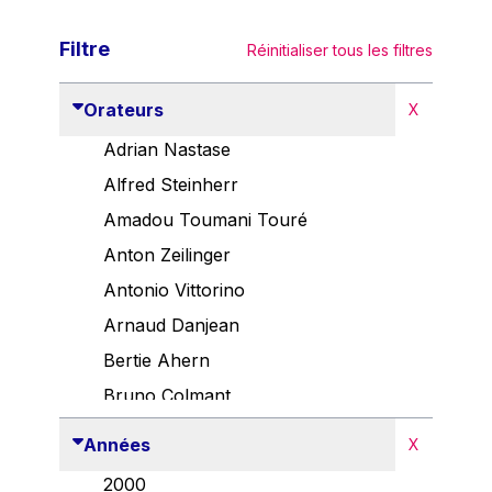
Filtre
Réinitialiser tous les filtres
Orateurs
X
Adrian Nastase
Alfred Steinherr
Amadou Toumani Touré
Anton Zeilinger
Antonio Vittorino
Arnaud Danjean
Bertie Ahern
Bruno Colmant
Carlo Thelen
Années
X
Cem Özdemir
2000