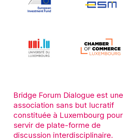
Koen LENAERTS
Lars Heikensten
Laura Kovesi
Luc Frieden
Lucas Papademos
Máire Geoghegan-Quinn
Manolis Mavrommatis
Marc Lemaître
Marcel Zadi Kessy
Mario Centeno
Bridge Forum Dialogue est une
Mario Monti
association sans but lucratif
Maroš ŠEFČOVIČ
constituée à Luxembourg pour
Martin Bailey
servir de plate-forme de
Martine Reicherts
discussion interdisciplinaire.