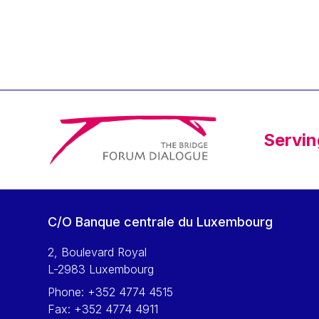
Klaus Regling
Klaus-Heiner Lehne
Koen LENAERTS
Lars Heikensten
Laura Kovesi
Luc Frieden
Servin
Lucas Papademos
Máire Geoghegan-Quinn
Manolis Mavrommatis
Marc Lemaître
C/O Banque centrale du Luxembourg
Marcel Zadi Kessy
Mario Centeno
2, Boulevard Royal
L-2983 Luxembourg
Mario Monti
Phone:
+352 4774 4515
Maroš ŠEFČOVIČ
Fax:
+352 4774 4911