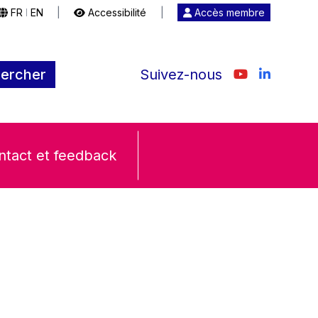
FR
EN
|
Accessibilité
|
Accès membre
|
ercher
Suivez-nous
ntact et feedback