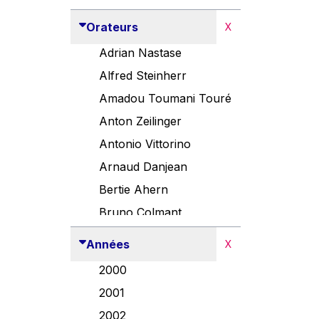
Orateurs
X
Adrian Nastase
Alfred Steinherr
Amadou Toumani Touré
Anton Zeilinger
Antonio Vittorino
Arnaud Danjean
Bertie Ahern
Bruno Colmant
Carlo Thelen
Années
X
Cem Özdemir
2000
Danny Alexander
2001
Désirée Van Boxtel
2002