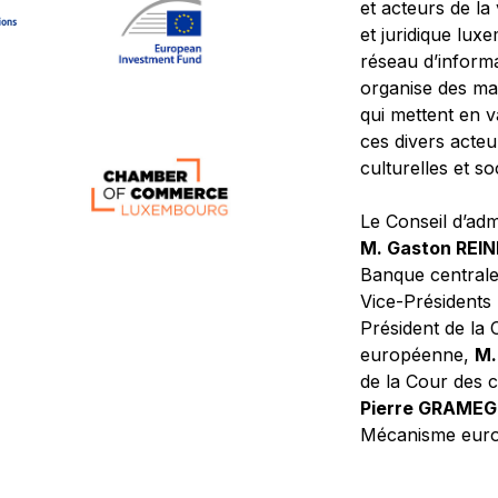
et acteurs de la
et juridique lu
réseau d’informa
organise des ma
qui mettent en 
ces divers acteur
culturelles et so
Le Conseil d’adm
M. Gaston REI
Banque central
Vice-Présidents
Président de la 
européenne,
M.
de la Cour des
Pierre GRAME
Mécanisme europ