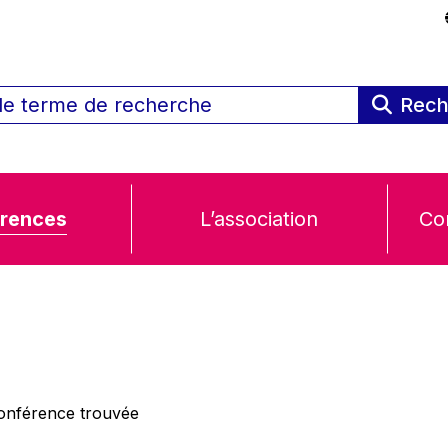
Rech
rences
L’association
Co
nférence trouvée