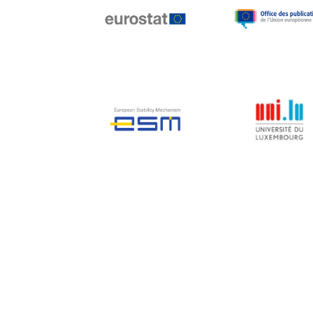
Jean-Louis Biancarelli
Jean-Louis Schiltz
Jean-Victor Louis
Jens Kreisel
Jeroen Dijsselbloem
Jochen Klucken
Johnny Åkerholm
Joschka Fischer
Juan Manuel Fabra
Vallés
Julian Priestley
Karl-Heinz Lambertz
Katharien L.C. Hunt
Kenneth Rogoff