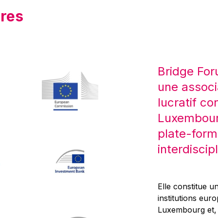
res
Bridge For
une associ
lucratif co
Luxembourg
plate-form
interdiscipl
Elle constitue un
institutions eur
Luxembourg et, d