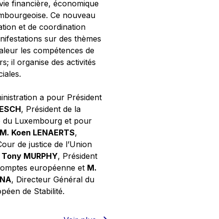
 vie financière, économique
xembourgeoise. Ce nouveau
tion et de coordination
nifestations sur des thèmes
valeur les compétences de
s; il organise des activités
ciales.
inistration a pour Président
NESCH
, Président de la
e du Luxembourg et pour
M. Koen LENAERTS
,
Cour de justice de l’Union
 Tony MURPHY
, Président
 comptes européenne et
M.
GNA
, Directeur Général du
éen de Stabilité.