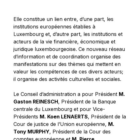
Michael Berry
Michael Palmer
Elle constitue un lien entre, d’une part, les
Michael Sohlman
institutions européennes établies à
Michel Goedert
Luxembourg et, d’autre part, les institutions et
acteurs de la vie financière, économique et
Mireille Delmas-Marty
juridique luxembourgeoise. Ce nouveau réseau
Nobuo Tanaka
d’information et de coordination organise des
Otmar Issing
manifestations sur des thèmes qui mettent en
valeur les compétences de ces divers acteurs;
Paolo Mengozzi
il organise des activités culturelles et sociales.
Paschal Donohoe
Pat Cox
Le Conseil d’administration a pour Président
M.
Gaston REINESCH
, Président de la Banque
Patrizia Nanz
centrale du Luxembourg et pour Vice-
Philippe Maystadt
Présidents
M. Koen LENAERTS
, Président de la
Pierre Gramegna
Cour de justice de l’Union européenne,
M.
Tony MURPHY
, Président de la Cour des
Richard Pelly
comptes européenne et
M. Pierre