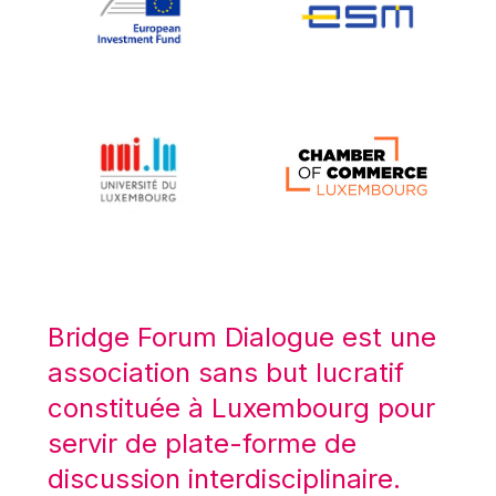
Koen LENAERTS
Lars Heikensten
Laura Kovesi
Luc Frieden
Lucas Papademos
Máire Geoghegan-Quinn
Manolis Mavrommatis
Marc Lemaître
Marcel Zadi Kessy
Mario Centeno
Bridge Forum Dialogue est une
Mario Monti
association sans but lucratif
Maroš ŠEFČOVIČ
constituée à Luxembourg pour
Martin Bailey
servir de plate-forme de
Martine Reicherts
discussion interdisciplinaire.