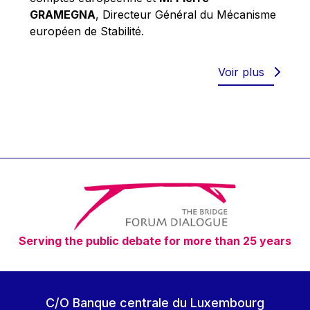
Robert Goebbels
GRAMEGNA
, Directeur Général du Mécanisme
Robert REYNDERS
européen de Stabilité.
Robert WEIDES
Rolf Tarrach
Voir plus
Štefan Füle
Thomas L. Cranfield
Tim Lankester
Timothy Radcliffe
Vaclav Klaus
Vassilios Skouris
Vítor Manuel da Silva Caldeira
Serving the public debate for more than 25 years
Viviane Reding
Walter Hagg
Walter RADERMACHER
C/O Banque centrale du Luxembourg