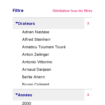
Filtre
Réinitialiser tous les filtres
Orateurs
X
Adrian Nastase
Alfred Steinherr
Amadou Toumani Touré
Anton Zeilinger
Antonio Vittorino
Arnaud Danjean
Bertie Ahern
Bruno Colmant
Carlo Thelen
Années
X
Cem Özdemir
2000