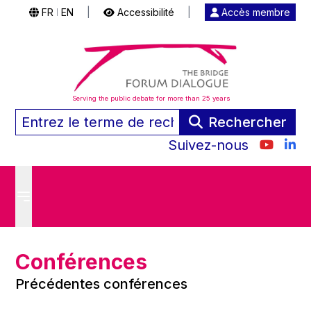
FR
EN
|
Accessibilité
|
Accès membre
|
Serving the public debate for more than 25 years
Rechercher
Suivez-nous
Conférences
Précédentes conférences