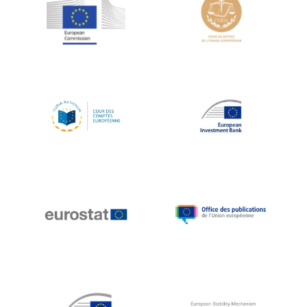
Jean-Louis Schiltz
Jean-Victor Louis
Jens Kreisel
Jeroen Dijsselbloem
Jochen Klucken
Johnny Åkerholm
Joschka Fischer
Juan Manuel Fabra Vallés
Julian Priestley
Karl-Heinz Lambertz
Katharien L.C. Hunt
Kenneth Rogoff
Klaus Regling
Klaus-Heiner Lehne