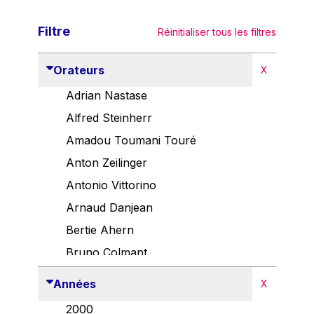
Filtre
Réinitialiser tous les filtres
Orateurs
X
Adrian Nastase
Alfred Steinherr
Amadou Toumani Touré
Anton Zeilinger
Antonio Vittorino
Arnaud Danjean
Bertie Ahern
Bruno Colmant
Carlo Thelen
Années
X
Cem Özdemir
2000