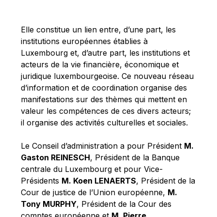
Michael Berry
Michael Palmer
Elle constitue un lien entre, d’une part, les
Michael Sohlman
institutions européennes établies à
Michel Goedert
Luxembourg et, d’autre part, les institutions et
acteurs de la vie financière, économique et
Mireille Delmas-Marty
juridique luxembourgeoise. Ce nouveau réseau
Nobuo Tanaka
d’information et de coordination organise des
Otmar Issing
manifestations sur des thèmes qui mettent en
valeur les compétences de ces divers acteurs;
Paolo Mengozzi
il organise des activités culturelles et sociales.
Paschal Donohoe
Pat Cox
Le Conseil d’administration a pour Président
M.
Gaston REINESCH
, Président de la Banque
Patrizia Nanz
centrale du Luxembourg et pour Vice-
Philippe Maystadt
Présidents
M. Koen LENAERTS
, Président de la
Pierre Gramegna
Cour de justice de l’Union européenne,
M.
Tony MURPHY
, Président de la Cour des
Richard Pelly
comptes européenne et
M. Pierre