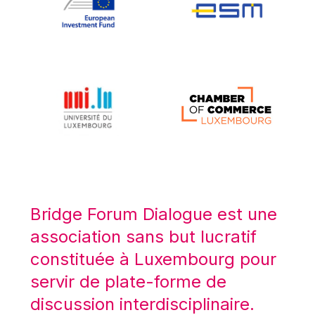
Koen LENAERTS
Lars Heikensten
Laura Kovesi
Luc Frieden
Lucas Papademos
Máire Geoghegan-Quinn
Manolis Mavrommatis
Marc Lemaître
Marcel Zadi Kessy
Mario Centeno
Bridge Forum Dialogue est une
Mario Monti
association sans but lucratif
Maroš ŠEFČOVIČ
constituée à Luxembourg pour
Martin Bailey
servir de plate-forme de
Martine Reicherts
discussion interdisciplinaire.