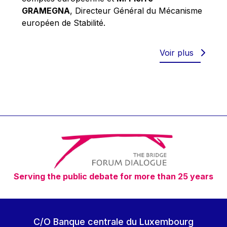
Robert Goebbels
GRAMEGNA
, Directeur Général du Mécanisme
Robert REYNDERS
européen de Stabilité.
Robert WEIDES
Rolf Tarrach
Voir plus
Štefan Füle
Thomas L. Cranfield
Tim Lankester
Timothy Radcliffe
Vaclav Klaus
Vassilios Skouris
Vítor Manuel da Silva Caldeira
Serving the public debate for more than 25 years
Viviane Reding
Walter Hagg
Walter RADERMACHER
C/O Banque centrale du Luxembourg