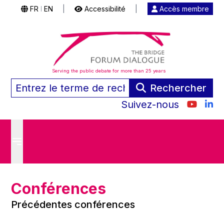
FR
EN
|
Accessibilité
|
Accès membre
|
Serving the public debate for more than 25 years
Rechercher
Suivez-nous
Conférences
Précédentes conférences