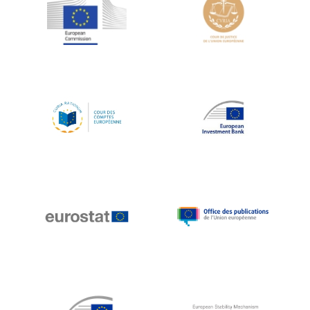
Jean-Louis Schiltz
Jean-Victor Louis
Jens Kreisel
Jeroen Dijsselbloem
Jochen Klucken
Johnny Åkerholm
Joschka Fischer
Juan Manuel Fabra Vallés
Julian Priestley
Karl-Heinz Lambertz
Katharien L.C. Hunt
Kenneth Rogoff
Klaus Regling
Klaus-Heiner Lehne