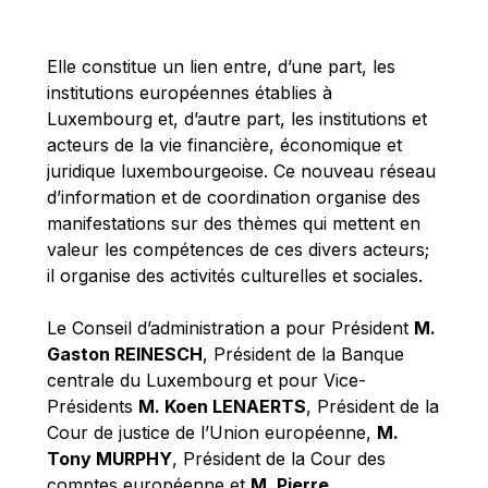
Michael Berry
Michael Palmer
Elle constitue un lien entre, d’une part, les
Michael Sohlman
institutions européennes établies à
Michel Goedert
Luxembourg et, d’autre part, les institutions et
acteurs de la vie financière, économique et
Mireille Delmas-Marty
juridique luxembourgeoise. Ce nouveau réseau
Nobuo Tanaka
d’information et de coordination organise des
Otmar Issing
manifestations sur des thèmes qui mettent en
valeur les compétences de ces divers acteurs;
Paolo Mengozzi
il organise des activités culturelles et sociales.
Paschal Donohoe
Pat Cox
Le Conseil d’administration a pour Président
M.
Gaston REINESCH
, Président de la Banque
Patrizia Nanz
centrale du Luxembourg et pour Vice-
Philippe Maystadt
Présidents
M. Koen LENAERTS
, Président de la
Pierre Gramegna
Cour de justice de l’Union européenne,
M.
Tony MURPHY
, Président de la Cour des
Richard Pelly
comptes européenne et
M. Pierre