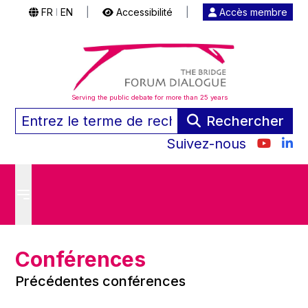
FR
EN
|
Accessibilité
|
Accès membre
|
Serving the public debate for more than 25 years
Rechercher
Suivez-nous
Conférences
Précédentes conférences