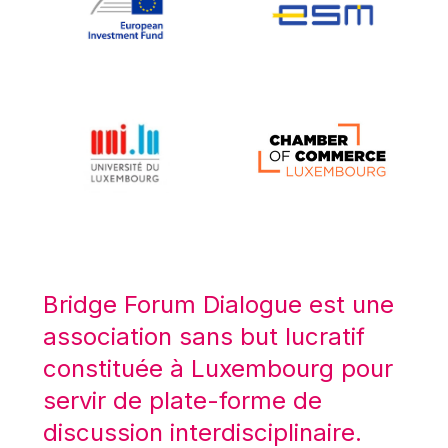
Koen LENAERTS
Lars Heikensten
Laura Kovesi
Luc Frieden
Lucas Papademos
Máire Geoghegan-Quinn
Manolis Mavrommatis
Marc Lemaître
Marcel Zadi Kessy
Mario Centeno
Bridge Forum Dialogue est une
Mario Monti
association sans but lucratif
Maroš ŠEFČOVIČ
constituée à Luxembourg pour
Martin Bailey
servir de plate-forme de
Martine Reicherts
discussion interdisciplinaire.