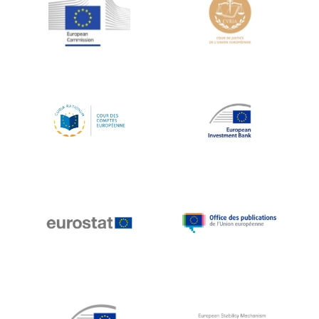
Jean-Louis Schiltz
Jean-Victor Louis
Jens Kreisel
Jeroen Dijsselbloem
Jochen Klucken
Johnny Åkerholm
Joschka Fischer
Juan Manuel Fabra Vallés
Julian Priestley
Karl-Heinz Lambertz
Katharien L.C. Hunt
Kenneth Rogoff
Klaus Regling
Klaus-Heiner Lehne