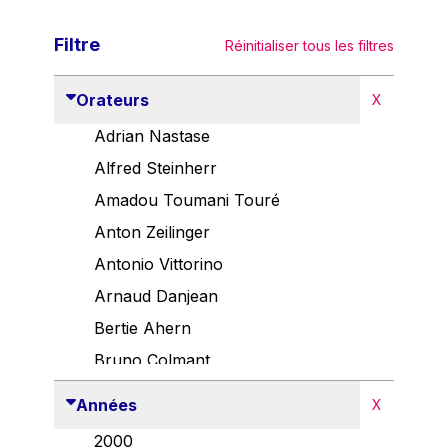
Filtre
Réinitialiser tous les filtres
Orateurs
X
Adrian Nastase
Alfred Steinherr
Amadou Toumani Touré
Anton Zeilinger
Antonio Vittorino
Arnaud Danjean
Bertie Ahern
Bruno Colmant
Carlo Thelen
Années
X
Cem Özdemir
2000