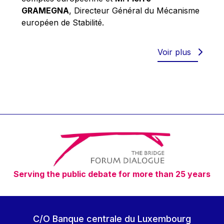
Robert Goebbels
GRAMEGNA
, Directeur Général du Mécanisme
Robert REYNDERS
européen de Stabilité.
Robert WEIDES
Rolf Tarrach
Voir plus
Štefan Füle
Thomas L. Cranfield
Tim Lankester
Timothy Radcliffe
Vaclav Klaus
Vassilios Skouris
Vítor Manuel da Silva Caldeira
Serving the public debate for more than 25 years
Viviane Reding
Walter Hagg
Walter RADERMACHER
C/O Banque centrale du Luxembourg