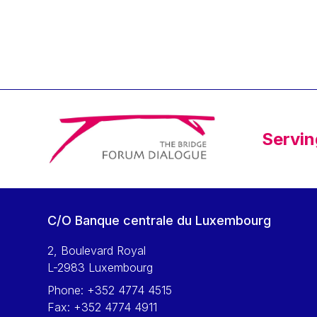
Klaus Regling
Klaus-Heiner Lehne
Koen LENAERTS
Lars Heikensten
Laura Kovesi
Luc Frieden
Servin
Lucas Papademos
Máire Geoghegan-Quinn
Manolis Mavrommatis
Marc Lemaître
C/O Banque centrale du Luxembourg
Marcel Zadi Kessy
Mario Centeno
2, Boulevard Royal
L-2983 Luxembourg
Mario Monti
Phone:
+352 4774 4515
Maroš ŠEFČOVIČ
Fax:
+352 4774 4911