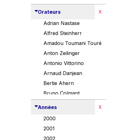
Orateurs
X
Adrian Nastase
Alfred Steinherr
Amadou Toumani Touré
Anton Zeilinger
Antonio Vittorino
Arnaud Danjean
Bertie Ahern
Bruno Colmant
Carlo Thelen
Années
X
Cem Özdemir
2000
Danny Alexander
2001
Désirée Van Boxtel
2002