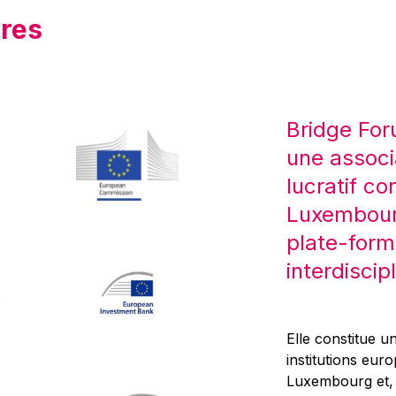
res
Bridge For
une associ
lucratif co
Luxembourg
plate-form
interdiscipl
Elle constitue un
institutions eur
Luxembourg et, d