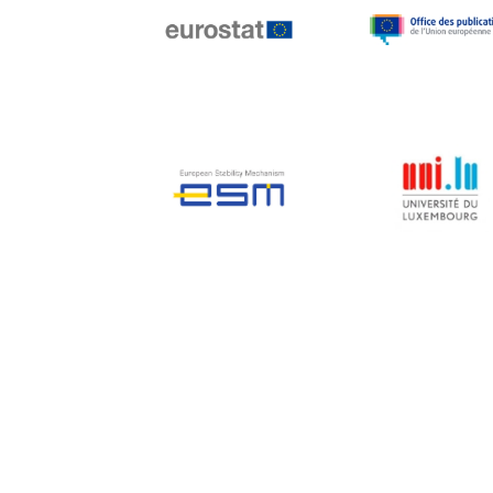
Jean-Louis Biancarelli
Jean-Louis Schiltz
Jean-Victor Louis
Jens Kreisel
Jeroen Dijsselbloem
Jochen Klucken
Johnny Åkerholm
Joschka Fischer
Juan Manuel Fabra
Vallés
Julian Priestley
Karl-Heinz Lambertz
Katharien L.C. Hunt
Kenneth Rogoff