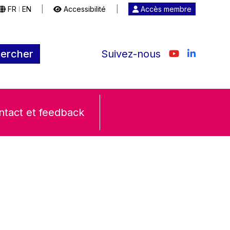
FR
EN
|
Accessibilité
|
Accès membre
|
ercher
Suivez-nous
ntact et feedback