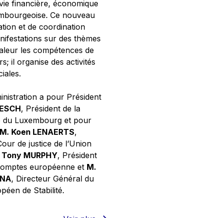
 vie financière, économique
xembourgeoise. Ce nouveau
tion et de coordination
nifestations sur des thèmes
valeur les compétences de
s; il organise des activités
ciales.
inistration a pour Président
NESCH
, Président de la
e du Luxembourg et pour
M. Koen LENAERTS
,
Cour de justice de l’Union
 Tony MURPHY
, Président
 comptes européenne et
M.
GNA
, Directeur Général du
éen de Stabilité.