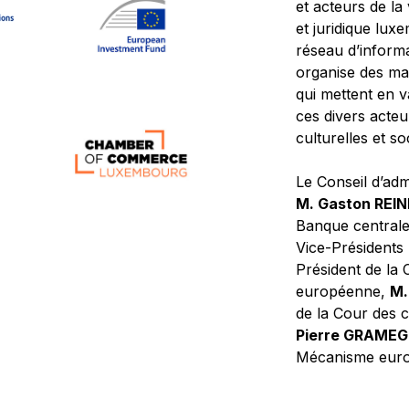
et acteurs de la
et juridique lu
réseau d’informa
organise des ma
qui mettent en 
ces divers acteur
culturelles et so
Le Conseil d’adm
M. Gaston REI
Banque central
Vice-Présidents
Président de la 
européenne,
M.
de la Cour des
Pierre GRAME
Mécanisme europ