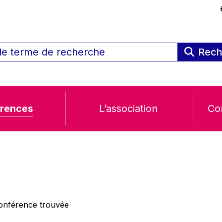
Rech
rences
L’association
Co
nférence trouvée