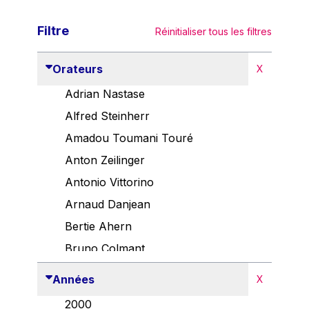
Filtre
Réinitialiser tous les filtres
Orateurs
X
Adrian Nastase
Alfred Steinherr
Amadou Toumani Touré
Anton Zeilinger
Antonio Vittorino
Arnaud Danjean
Bertie Ahern
Bruno Colmant
Carlo Thelen
Années
X
Cem Özdemir
2000