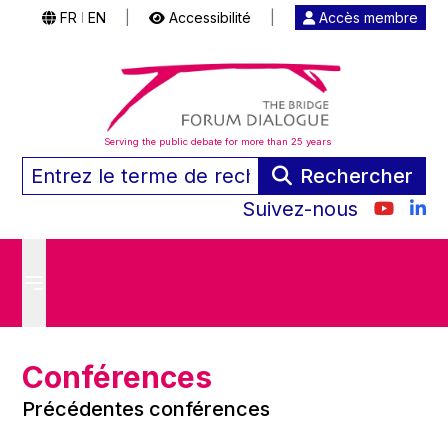
FR
EN
|
Accessibilité
|
Accès membre
|
Serving the public debate for more than 25 years
Rechercher
Suivez-nous
Conférences
Précédentes conférences