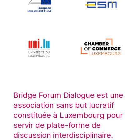
Koen LENAERTS
Lars Heikensten
Laura Kovesi
Luc Frieden
Lucas Papademos
Máire Geoghegan-Quinn
Manolis Mavrommatis
Marc Lemaître
Marcel Zadi Kessy
Mario Centeno
Bridge Forum Dialogue est une
Mario Monti
association sans but lucratif
Maroš ŠEFČOVIČ
constituée à Luxembourg pour
Martin Bailey
servir de plate-forme de
Martine Reicherts
discussion interdisciplinaire.