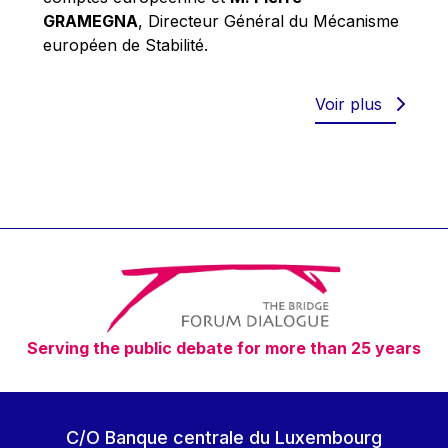
Robert Goebbels
GRAMEGNA
, Directeur Général du Mécanisme
Robert REYNDERS
européen de Stabilité.
Robert WEIDES
Rolf Tarrach
Voir plus
Štefan Füle
Thomas L. Cranfield
Tim Lankester
Timothy Radcliffe
Vaclav Klaus
Vassilios Skouris
Vítor Manuel da Silva Caldeira
Serving the public debate for more than 25 years
Viviane Reding
Walter Hagg
Walter RADERMACHER
C/O Banque centrale du Luxembourg