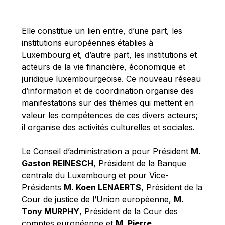
Michael Berry
Michael Palmer
Elle constitue un lien entre, d’une part, les
Michael Sohlman
institutions européennes établies à
Michel Goedert
Luxembourg et, d’autre part, les institutions et
acteurs de la vie financière, économique et
Mireille Delmas-Marty
juridique luxembourgeoise. Ce nouveau réseau
Nobuo Tanaka
d’information et de coordination organise des
Otmar Issing
manifestations sur des thèmes qui mettent en
valeur les compétences de ces divers acteurs;
Paolo Mengozzi
il organise des activités culturelles et sociales.
Paschal Donohoe
Pat Cox
Le Conseil d’administration a pour Président
M.
Gaston REINESCH
, Président de la Banque
Patrizia Nanz
centrale du Luxembourg et pour Vice-
Philippe Maystadt
Présidents
M. Koen LENAERTS
, Président de la
Pierre Gramegna
Cour de justice de l’Union européenne,
M.
Tony MURPHY
, Président de la Cour des
Richard Pelly
comptes européenne et
M. Pierre