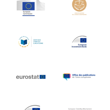
Jean-Louis Schiltz
Jean-Victor Louis
Jens Kreisel
Jeroen Dijsselbloem
Jochen Klucken
Johnny Åkerholm
Joschka Fischer
Juan Manuel Fabra Vallés
Julian Priestley
Karl-Heinz Lambertz
Katharien L.C. Hunt
Kenneth Rogoff
Klaus Regling
Klaus-Heiner Lehne