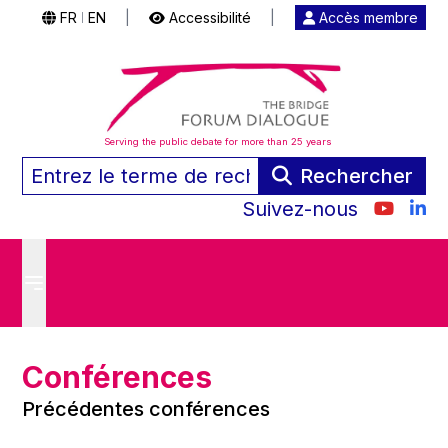
FR
EN
|
Accessibilité
|
Accès membre
|
Serving the public debate for more than 25 years
Rechercher
Suivez-nous
Conférences
Précédentes conférences