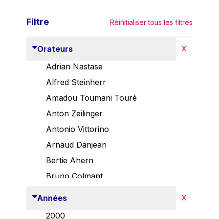
Filtre
Réinitialiser tous les filtres
Orateurs
X
Adrian Nastase
Alfred Steinherr
Amadou Toumani Touré
Anton Zeilinger
Antonio Vittorino
Arnaud Danjean
Bertie Ahern
Bruno Colmant
Carlo Thelen
Années
X
Cem Özdemir
2000