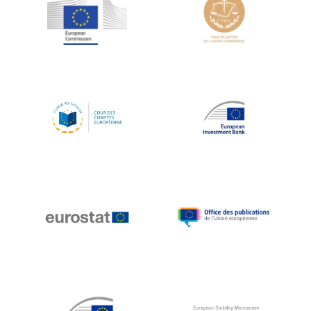
Jean-Louis Schiltz
Jean-Victor Louis
Jens Kreisel
Jeroen Dijsselbloem
Jochen Klucken
Johnny Åkerholm
Joschka Fischer
Juan Manuel Fabra Vallés
Julian Priestley
Karl-Heinz Lambertz
Katharien L.C. Hunt
Kenneth Rogoff
Klaus Regling
Klaus-Heiner Lehne