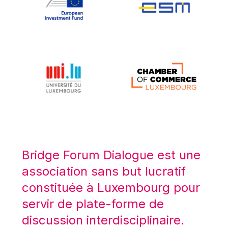
Koen LENAERTS
Lars Heikensten
Laura Kovesi
Luc Frieden
Lucas Papademos
Máire Geoghegan-Quinn
Manolis Mavrommatis
Marc Lemaître
Marcel Zadi Kessy
Mario Centeno
Bridge Forum Dialogue est une
Mario Monti
association sans but lucratif
Maroš ŠEFČOVIČ
constituée à Luxembourg pour
Martin Bailey
servir de plate-forme de
Martine Reicherts
discussion interdisciplinaire.