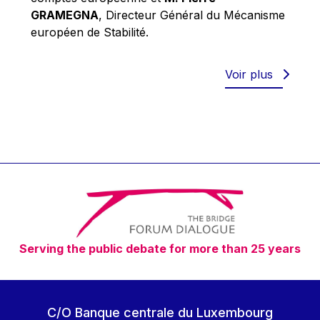
Robert Goebbels
GRAMEGNA
, Directeur Général du Mécanisme
Robert REYNDERS
européen de Stabilité.
Robert WEIDES
Rolf Tarrach
Voir plus
Štefan Füle
Thomas L. Cranfield
Tim Lankester
Timothy Radcliffe
Vaclav Klaus
Vassilios Skouris
Vítor Manuel da Silva Caldeira
Serving the public debate for more than 25 years
Viviane Reding
Walter Hagg
Walter RADERMACHER
C/O Banque centrale du Luxembourg