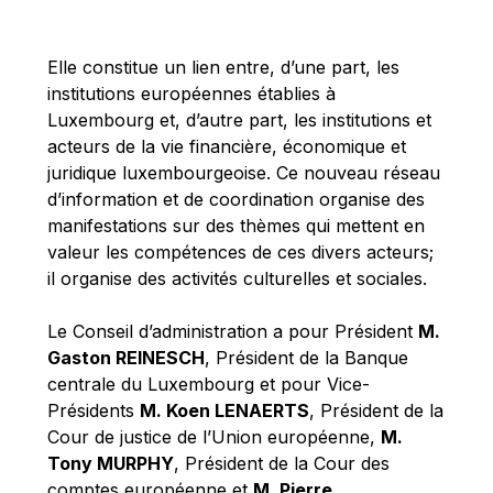
Michael Berry
Michael Palmer
Elle constitue un lien entre, d’une part, les
Michael Sohlman
institutions européennes établies à
Michel Goedert
Luxembourg et, d’autre part, les institutions et
acteurs de la vie financière, économique et
Mireille Delmas-Marty
juridique luxembourgeoise. Ce nouveau réseau
Nobuo Tanaka
d’information et de coordination organise des
Otmar Issing
manifestations sur des thèmes qui mettent en
valeur les compétences de ces divers acteurs;
Paolo Mengozzi
il organise des activités culturelles et sociales.
Paschal Donohoe
Pat Cox
Le Conseil d’administration a pour Président
M.
Gaston REINESCH
, Président de la Banque
Patrizia Nanz
centrale du Luxembourg et pour Vice-
Philippe Maystadt
Présidents
M. Koen LENAERTS
, Président de la
Pierre Gramegna
Cour de justice de l’Union européenne,
M.
Tony MURPHY
, Président de la Cour des
Richard Pelly
comptes européenne et
M. Pierre