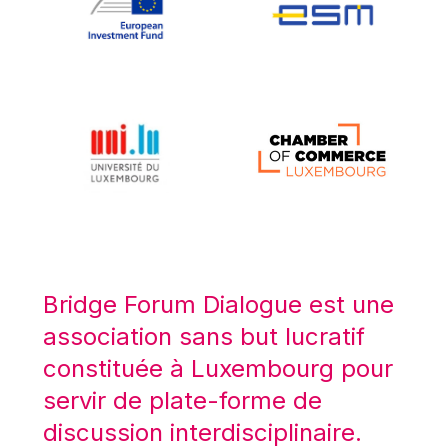
Koen LENAERTS
Lars Heikensten
Laura Kovesi
Luc Frieden
Lucas Papademos
Máire Geoghegan-Quinn
Manolis Mavrommatis
Marc Lemaître
Marcel Zadi Kessy
Mario Centeno
Bridge Forum Dialogue est une
Mario Monti
association sans but lucratif
Maroš ŠEFČOVIČ
constituée à Luxembourg pour
Martin Bailey
servir de plate-forme de
Martine Reicherts
discussion interdisciplinaire.