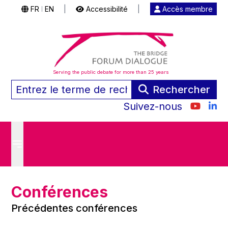
FR
EN
|
Accessibilité
|
Accès membre
|
Serving the public debate for more than 25 years
Rechercher
Suivez-nous
Conférences
Précédentes conférences