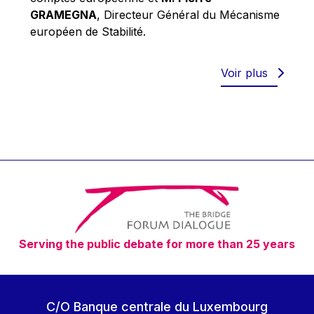
Robert Goebbels
GRAMEGNA
, Directeur Général du Mécanisme
Robert REYNDERS
européen de Stabilité.
Robert WEIDES
Rolf Tarrach
Voir plus
Štefan Füle
Thomas L. Cranfield
Tim Lankester
Timothy Radcliffe
Vaclav Klaus
Vassilios Skouris
Vítor Manuel da Silva Caldeira
Serving the public debate for more than 25 years
Viviane Reding
Walter Hagg
Walter RADERMACHER
C/O Banque centrale du Luxembourg