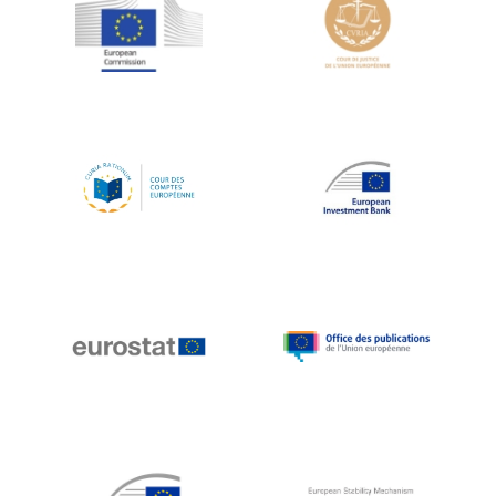
Jean-Louis Schiltz
Jean-Victor Louis
Jens Kreisel
Jeroen Dijsselbloem
Jochen Klucken
Johnny Åkerholm
Joschka Fischer
Juan Manuel Fabra Vallés
Julian Priestley
Karl-Heinz Lambertz
Katharien L.C. Hunt
Kenneth Rogoff
Klaus Regling
Klaus-Heiner Lehne