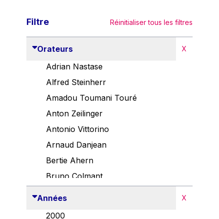
Filtre
Réinitialiser tous les filtres
Orateurs
X
Adrian Nastase
Alfred Steinherr
Amadou Toumani Touré
Anton Zeilinger
Antonio Vittorino
Arnaud Danjean
Bertie Ahern
Bruno Colmant
Carlo Thelen
Années
X
Cem Özdemir
2000