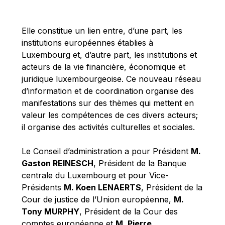
Michael Berry
Michael Palmer
Elle constitue un lien entre, d’une part, les
Michael Sohlman
institutions européennes établies à
Michel Goedert
Luxembourg et, d’autre part, les institutions et
acteurs de la vie financière, économique et
Mireille Delmas-Marty
juridique luxembourgeoise. Ce nouveau réseau
Nobuo Tanaka
d’information et de coordination organise des
Otmar Issing
manifestations sur des thèmes qui mettent en
valeur les compétences de ces divers acteurs;
Paolo Mengozzi
il organise des activités culturelles et sociales.
Paschal Donohoe
Pat Cox
Le Conseil d’administration a pour Président
M.
Gaston REINESCH
, Président de la Banque
Patrizia Nanz
centrale du Luxembourg et pour Vice-
Philippe Maystadt
Présidents
M. Koen LENAERTS
, Président de la
Pierre Gramegna
Cour de justice de l’Union européenne,
M.
Tony MURPHY
, Président de la Cour des
Richard Pelly
comptes européenne et
M. Pierre