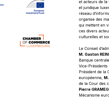
et acteurs de la
et juridique lu
réseau d’informa
organise des ma
qui mettent en 
ces divers acteur
culturelles et so
Le Conseil d’adm
M. Gaston REI
Banque central
Vice-Présidents
Président de la 
européenne,
M.
de la Cour des
Pierre GRAME
Mécanisme europ