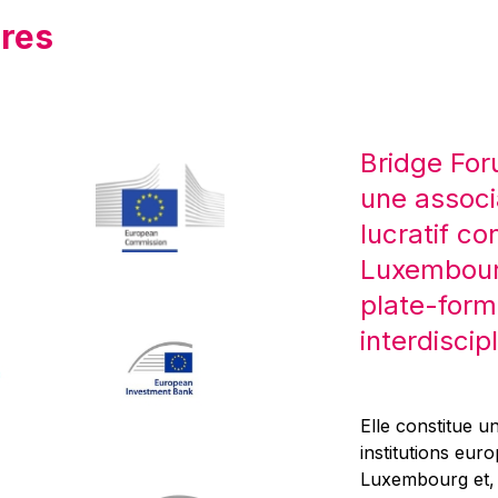
res
Bridge For
une associ
lucratif co
Luxembourg
plate-form
interdiscipl
Elle constitue un
institutions eur
Luxembourg et, d