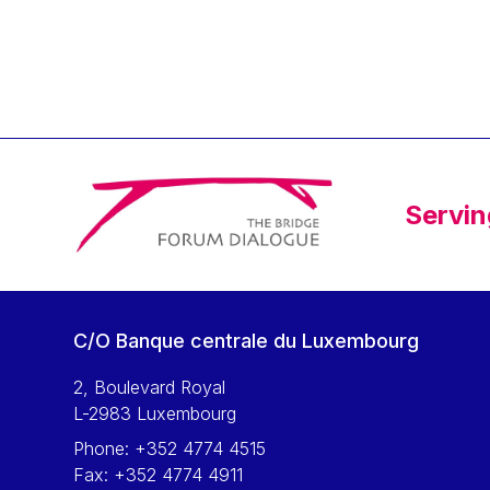
Klaus Regling
Klaus-Heiner Lehne
Koen LENAERTS
Lars Heikensten
Laura Kovesi
Luc Frieden
Servin
Lucas Papademos
Máire Geoghegan-Quinn
Manolis Mavrommatis
Marc Lemaître
C/O Banque centrale du Luxembourg
Marcel Zadi Kessy
Mario Centeno
2, Boulevard Royal
L-2983 Luxembourg
Mario Monti
Phone:
+352 4774 4515
Maroš ŠEFČOVIČ
Fax:
+352 4774 4911