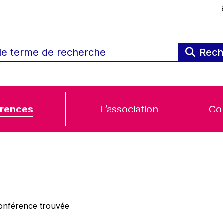
Rech
rences
L’association
Co
nférence trouvée