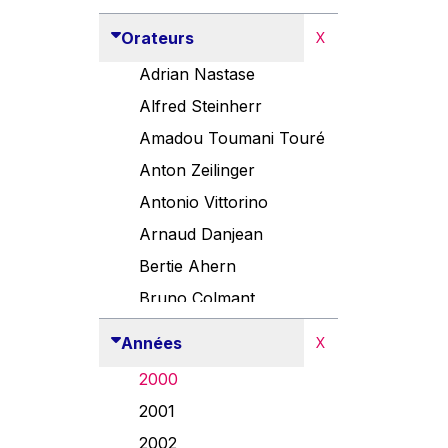
Orateurs
X
Adrian Nastase
Alfred Steinherr
Amadou Toumani Touré
Anton Zeilinger
Antonio Vittorino
Arnaud Danjean
Bertie Ahern
Bruno Colmant
Carlo Thelen
Années
X
Cem Özdemir
2000
Danny Alexander
2001
Désirée Van Boxtel
2002