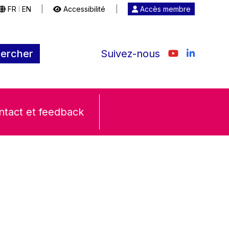
FR
EN
|
Accessibilité
|
Accès membre
|
ercher
Suivez-nous
ntact et feedback