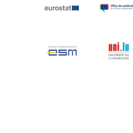
Jean-Louis Biancarelli
Jean-Louis Schiltz
Jean-Victor Louis
Jens Kreisel
Jeroen Dijsselbloem
Jochen Klucken
Johnny Åkerholm
Joschka Fischer
Juan Manuel Fabra
Vallés
Julian Priestley
Karl-Heinz Lambertz
Katharien L.C. Hunt
Kenneth Rogoff