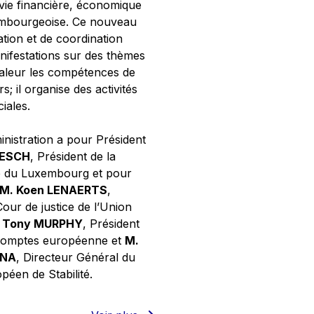
 vie financière, économique
xembourgeoise. Ce nouveau
tion et de coordination
nifestations sur des thèmes
valeur les compétences de
s; il organise des activités
ciales.
inistration a pour Président
NESCH
, Président de la
e du Luxembourg et pour
M. Koen LENAERTS
,
Cour de justice de l’Union
 Tony MURPHY
, Président
 comptes européenne et
M.
GNA
, Directeur Général du
éen de Stabilité.