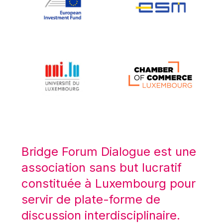
Koen LENAERTS
Lars Heikensten
Laura Kovesi
Luc Frieden
Lucas Papademos
Máire Geoghegan-Quinn
Manolis Mavrommatis
Marc Lemaître
Marcel Zadi Kessy
Mario Centeno
Bridge Forum Dialogue est une
Mario Monti
association sans but lucratif
Maroš ŠEFČOVIČ
constituée à Luxembourg pour
Martin Bailey
servir de plate-forme de
Martine Reicherts
discussion interdisciplinaire.