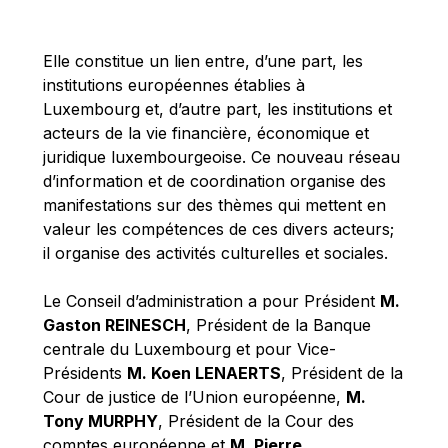
Michael Berry
Michael Palmer
Elle constitue un lien entre, d’une part, les
Michael Sohlman
institutions européennes établies à
Michel Goedert
Luxembourg et, d’autre part, les institutions et
acteurs de la vie financière, économique et
Mireille Delmas-Marty
juridique luxembourgeoise. Ce nouveau réseau
Nobuo Tanaka
d’information et de coordination organise des
Otmar Issing
manifestations sur des thèmes qui mettent en
valeur les compétences de ces divers acteurs;
Paolo Mengozzi
il organise des activités culturelles et sociales.
Paschal Donohoe
Pat Cox
Le Conseil d’administration a pour Président
M.
Gaston REINESCH
, Président de la Banque
Patrizia Nanz
centrale du Luxembourg et pour Vice-
Philippe Maystadt
Présidents
M. Koen LENAERTS
, Président de la
Pierre Gramegna
Cour de justice de l’Union européenne,
M.
Tony MURPHY
, Président de la Cour des
Richard Pelly
comptes européenne et
M. Pierre