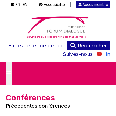
FR
EN
|
Accessibilité
|
Accès membre
|
Serving the public debate for more than 25 years
Rechercher
Suivez-nous
Conférences
Précédentes conférences