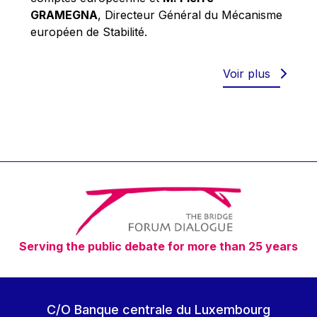
Robert Goebbels
GRAMEGNA
, Directeur Général du Mécanisme
Robert REYNDERS
européen de Stabilité.
Robert WEIDES
Rolf Tarrach
Voir plus
Štefan Füle
Thomas L. Cranfield
Tim Lankester
Timothy Radcliffe
Vaclav Klaus
Vassilios Skouris
Vítor Manuel da Silva Caldeira
Serving the public debate for more than 25 years
Viviane Reding
Walter Hagg
Walter RADERMACHER
C/O Banque centrale du Luxembourg