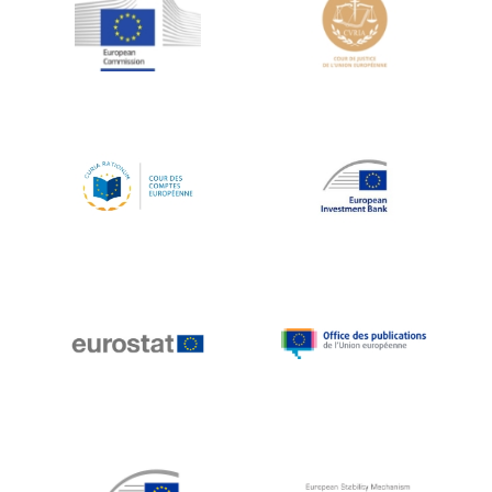
Jean-Louis Schiltz
Jean-Victor Louis
Jens Kreisel
Jeroen Dijsselbloem
Jochen Klucken
Johnny Åkerholm
Joschka Fischer
Juan Manuel Fabra Vallés
Julian Priestley
Karl-Heinz Lambertz
Katharien L.C. Hunt
Kenneth Rogoff
Klaus Regling
Klaus-Heiner Lehne