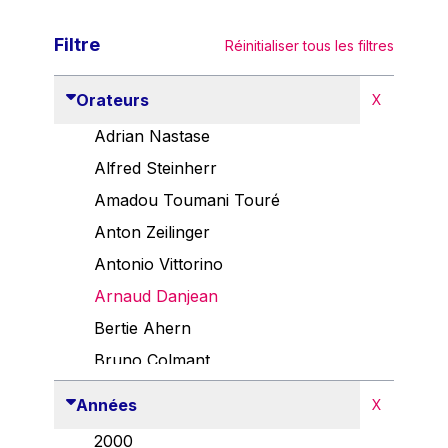
Filtre
Réinitialiser tous les filtres
Orateurs
X
Adrian Nastase
Alfred Steinherr
Amadou Toumani Touré
Anton Zeilinger
Antonio Vittorino
Arnaud Danjean
Bertie Ahern
Bruno Colmant
Carlo Thelen
Années
X
Cem Özdemir
2000