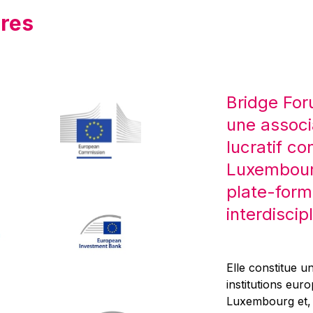
res
Bridge For
une associ
lucratif co
Luxembourg
plate-form
interdiscipl
Elle constitue un
institutions eur
Luxembourg et, d