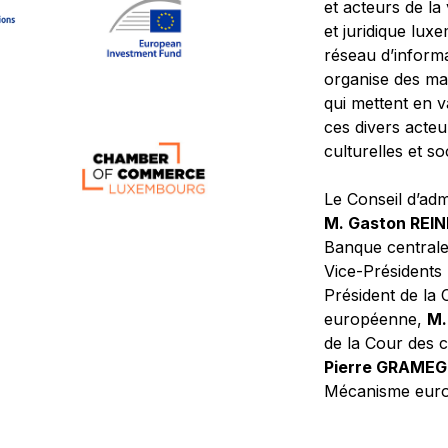
et acteurs de la
et juridique lu
réseau d’informa
organise des ma
qui mettent en 
ces divers acteur
culturelles et so
Le Conseil d’adm
M. Gaston REI
Banque central
Vice-Présidents
Président de la 
européenne,
M.
de la Cour des
Pierre GRAME
Mécanisme europ