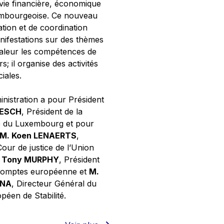
 vie financière, économique
xembourgeoise. Ce nouveau
tion et de coordination
nifestations sur des thèmes
valeur les compétences de
s; il organise des activités
ciales.
inistration a pour Président
NESCH
, Président de la
e du Luxembourg et pour
M. Koen LENAERTS
,
Cour de justice de l’Union
 Tony MURPHY
, Président
 comptes européenne et
M.
GNA
, Directeur Général du
éen de Stabilité.