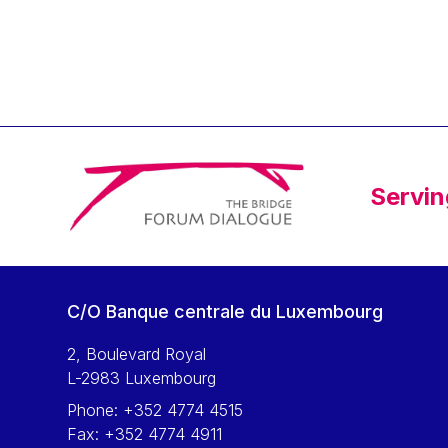
Klaus Regling
Klaus-Heiner Lehne
Koen LENAERTS
Lars Heikensten
Laura Kovesi
Luc Frieden
Servin
Lucas Papademos
Máire Geoghegan-Quinn
Manolis Mavrommatis
Marc Lemaître
C/O Banque centrale du Luxembourg
Marcel Zadi Kessy
Mario Centeno
2, Boulevard Royal
L-2983 Luxembourg
Mario Monti
Phone:
+352 4774 4515
Maroš ŠEFČOVIČ
Fax:
+352 4774 4911