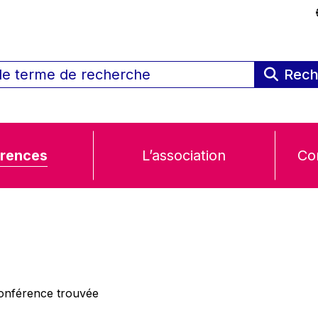
Rech
rences
L’association
Co
nférence trouvée