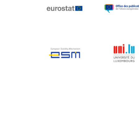
Jean-Louis Biancarelli
Jean-Louis Schiltz
Jean-Victor Louis
Jens Kreisel
Jeroen Dijsselbloem
Jochen Klucken
Johnny Åkerholm
Joschka Fischer
Juan Manuel Fabra
Vallés
Julian Priestley
Karl-Heinz Lambertz
Katharien L.C. Hunt
Kenneth Rogoff