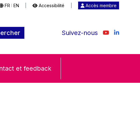
FR
EN
|
Accessibilité
|
Accès membre
|
ercher
Suivez-nous
ntact et feedback