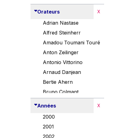
Orateurs
X
Adrian Nastase
Alfred Steinherr
Amadou Toumani Touré
Anton Zeilinger
Antonio Vittorino
Arnaud Danjean
Bertie Ahern
Bruno Colmant
Carlo Thelen
Années
X
Cem Özdemir
2000
Danny Alexander
2001
Désirée Van Boxtel
2002