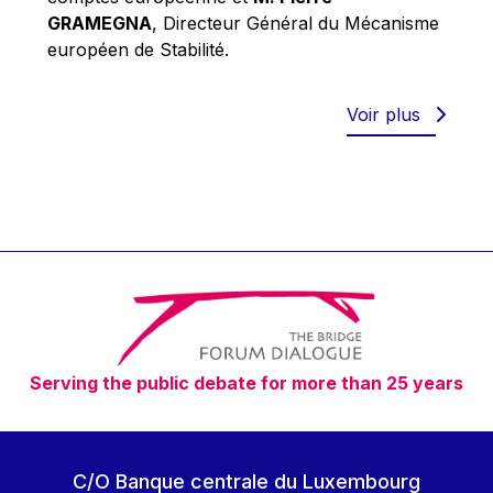
Robert Goebbels
GRAMEGNA
, Directeur Général du Mécanisme
Robert REYNDERS
européen de Stabilité.
Robert WEIDES
Rolf Tarrach
Voir plus
Štefan Füle
Thomas L. Cranfield
Tim Lankester
Timothy Radcliffe
Vaclav Klaus
Vassilios Skouris
Vítor Manuel da Silva Caldeira
Serving the public debate for more than 25 years
Viviane Reding
Walter Hagg
Walter RADERMACHER
C/O Banque centrale du Luxembourg