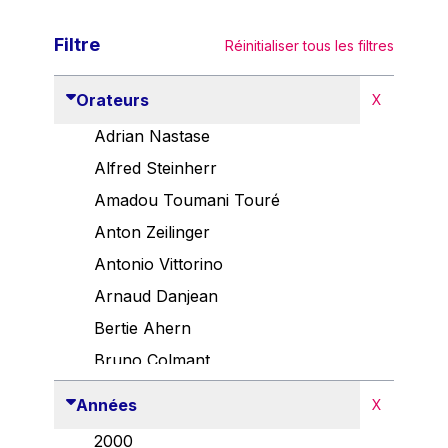
Filtre
Réinitialiser tous les filtres
Orateurs
X
Adrian Nastase
Alfred Steinherr
Amadou Toumani Touré
Anton Zeilinger
Antonio Vittorino
Arnaud Danjean
Bertie Ahern
Bruno Colmant
Carlo Thelen
Années
X
Cem Özdemir
2000