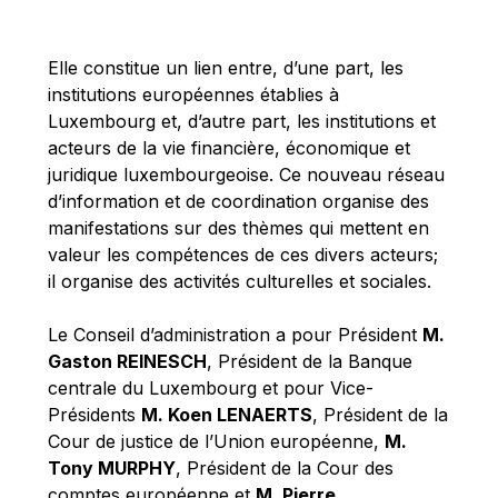
Michael Berry
Michael Palmer
Elle constitue un lien entre, d’une part, les
Michael Sohlman
institutions européennes établies à
Michel Goedert
Luxembourg et, d’autre part, les institutions et
acteurs de la vie financière, économique et
Mireille Delmas-Marty
juridique luxembourgeoise. Ce nouveau réseau
Nobuo Tanaka
d’information et de coordination organise des
Otmar Issing
manifestations sur des thèmes qui mettent en
valeur les compétences de ces divers acteurs;
Paolo Mengozzi
il organise des activités culturelles et sociales.
Paschal Donohoe
Pat Cox
Le Conseil d’administration a pour Président
M.
Gaston REINESCH
, Président de la Banque
Patrizia Nanz
centrale du Luxembourg et pour Vice-
Philippe Maystadt
Présidents
M. Koen LENAERTS
, Président de la
Pierre Gramegna
Cour de justice de l’Union européenne,
M.
Tony MURPHY
, Président de la Cour des
Richard Pelly
comptes européenne et
M. Pierre