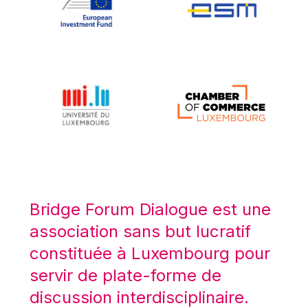
Koen LENAERTS
Lars Heikensten
Laura Kovesi
Luc Frieden
Lucas Papademos
Máire Geoghegan-Quinn
Manolis Mavrommatis
Marc Lemaître
Marcel Zadi Kessy
Mario Centeno
Bridge Forum Dialogue est une
Mario Monti
association sans but lucratif
Maroš ŠEFČOVIČ
constituée à Luxembourg pour
Martin Bailey
servir de plate-forme de
Martine Reicherts
discussion interdisciplinaire.