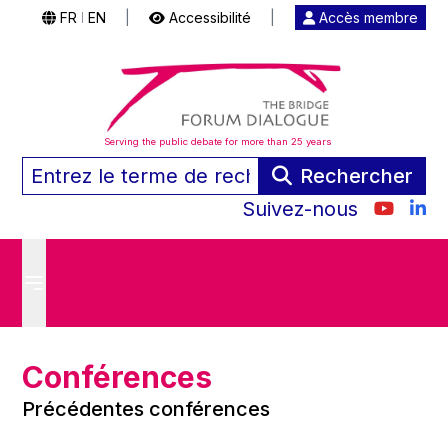
FR
EN
|
Accessibilité
|
Accès membre
|
Serving the public debate for more than 25 years
Rechercher
Suivez-nous
Conférences
Précédentes conférences