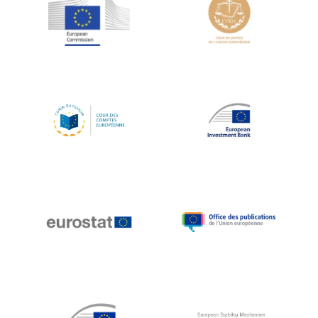
Jean-Louis Schiltz
Jean-Victor Louis
Jens Kreisel
Jeroen Dijsselbloem
Jochen Klucken
Johnny Åkerholm
Joschka Fischer
Juan Manuel Fabra Vallés
Julian Priestley
Karl-Heinz Lambertz
Katharien L.C. Hunt
Kenneth Rogoff
Klaus Regling
Klaus-Heiner Lehne