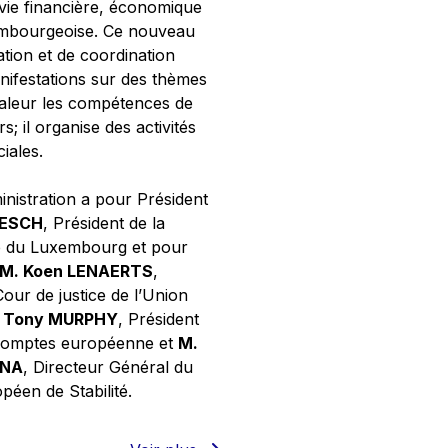
 vie financière, économique
xembourgeoise. Ce nouveau
tion et de coordination
nifestations sur des thèmes
valeur les compétences de
s; il organise des activités
ciales.
inistration a pour Président
NESCH
, Président de la
e du Luxembourg et pour
M. Koen LENAERTS
,
Cour de justice de l’Union
 Tony MURPHY
, Président
 comptes européenne et
M.
GNA
, Directeur Général du
éen de Stabilité.