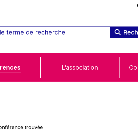
Rech
rences
L’association
Co
nférence trouvée