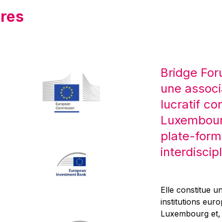
res
Bridge For
une associ
lucratif co
Luxembourg
plate-form
interdiscipl
Elle constitue un
institutions eur
Luxembourg et, d