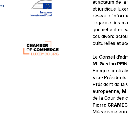
et acteurs de la
et juridique lu
réseau d’informa
organise des ma
qui mettent en 
ces divers acteur
culturelles et so
Le Conseil d’adm
M. Gaston REI
Banque central
Vice-Présidents
Président de la 
européenne,
M.
de la Cour des
Pierre GRAME
Mécanisme europ