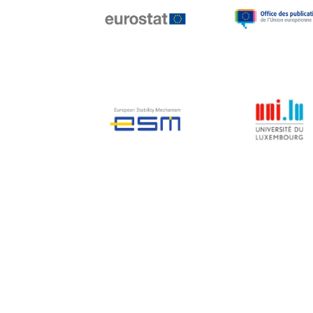
Jean-Louis Biancarelli
Jean-Louis Schiltz
Jean-Victor Louis
Jens Kreisel
Jeroen Dijsselbloem
Jochen Klucken
Johnny Åkerholm
Joschka Fischer
Juan Manuel Fabra
Vallés
Julian Priestley
Karl-Heinz Lambertz
Katharien L.C. Hunt
Kenneth Rogoff