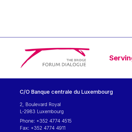
Klaus Regling
Klaus-Heiner Lehne
Koen LENAERTS
Lars Heikensten
Laura Kovesi
Luc Frieden
Servin
Lucas Papademos
Máire Geoghegan-Quinn
Manolis Mavrommatis
Marc Lemaître
C/O Banque centrale du Luxembourg
Marcel Zadi Kessy
Mario Centeno
2, Boulevard Royal
L-2983 Luxembourg
Mario Monti
Phone:
+352 4774 4515
Maroš ŠEFČOVIČ
Fax:
+352 4774 4911