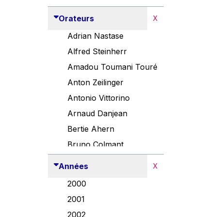
Orateurs
X
Adrian Nastase
Alfred Steinherr
Amadou Toumani Touré
Anton Zeilinger
Antonio Vittorino
Arnaud Danjean
Bertie Ahern
Bruno Colmant
Carlo Thelen
Années
X
Cem Özdemir
2000
Danny Alexander
2001
Désirée Van Boxtel
2002