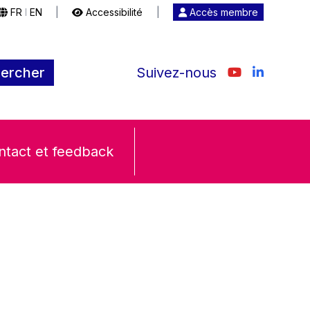
FR
EN
|
Accessibilité
|
Accès membre
|
ercher
Suivez-nous
ntact et feedback