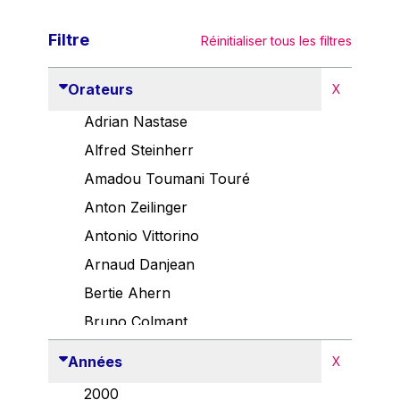
Filtre
Réinitialiser tous les filtres
Orateurs
X
Adrian Nastase
Alfred Steinherr
Amadou Toumani Touré
Anton Zeilinger
Antonio Vittorino
Arnaud Danjean
Bertie Ahern
Bruno Colmant
Carlo Thelen
Années
X
Cem Özdemir
2000