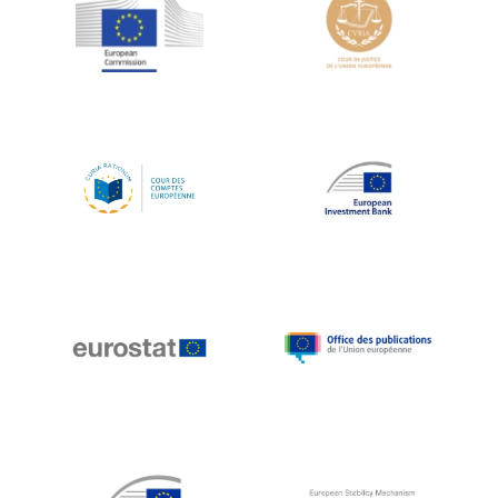
Jean-Louis Schiltz
Jean-Victor Louis
Jens Kreisel
Jeroen Dijsselbloem
Jochen Klucken
Johnny Åkerholm
Joschka Fischer
Juan Manuel Fabra Vallés
Julian Priestley
Karl-Heinz Lambertz
Katharien L.C. Hunt
Kenneth Rogoff
Klaus Regling
Klaus-Heiner Lehne