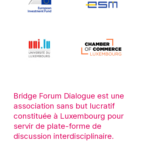
Koen LENAERTS
Lars Heikensten
Laura Kovesi
Luc Frieden
Lucas Papademos
Máire Geoghegan-Quinn
Manolis Mavrommatis
Marc Lemaître
Marcel Zadi Kessy
Mario Centeno
Bridge Forum Dialogue est une
Mario Monti
association sans but lucratif
Maroš ŠEFČOVIČ
constituée à Luxembourg pour
Martin Bailey
servir de plate-forme de
Martine Reicherts
discussion interdisciplinaire.