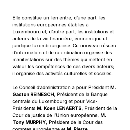
Michael Berry
Michael Palmer
Elle constitue un lien entre, d’une part, les
Michael Sohlman
institutions européennes établies à
Michel Goedert
Luxembourg et, d’autre part, les institutions et
acteurs de la vie financière, économique et
Mireille Delmas-Marty
juridique luxembourgeoise. Ce nouveau réseau
Nobuo Tanaka
d’information et de coordination organise des
Otmar Issing
manifestations sur des thèmes qui mettent en
valeur les compétences de ces divers acteurs;
Paolo Mengozzi
il organise des activités culturelles et sociales.
Paschal Donohoe
Pat Cox
Le Conseil d’administration a pour Président
M.
Gaston REINESCH
, Président de la Banque
Patrizia Nanz
centrale du Luxembourg et pour Vice-
Philippe Maystadt
Présidents
M. Koen LENAERTS
, Président de la
Pierre Gramegna
Cour de justice de l’Union européenne,
M.
Tony MURPHY
, Président de la Cour des
Richard Pelly
comptes européenne et
M. Pierre