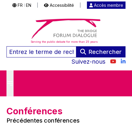
FR
EN
|
Accessibilité
|
Accès membre
|
Serving the public debate for more than 25 years
Rechercher
Suivez-nous
Conférences
Précédentes conférences