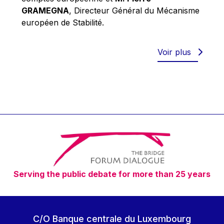
Robert Goebbels
GRAMEGNA
, Directeur Général du Mécanisme
Robert REYNDERS
européen de Stabilité.
Robert WEIDES
Rolf Tarrach
Voir plus
Štefan Füle
Thomas L. Cranfield
Tim Lankester
Timothy Radcliffe
Vaclav Klaus
Vassilios Skouris
Vítor Manuel da Silva Caldeira
Serving the public debate for more than 25 years
Viviane Reding
Walter Hagg
Walter RADERMACHER
C/O Banque centrale du Luxembourg