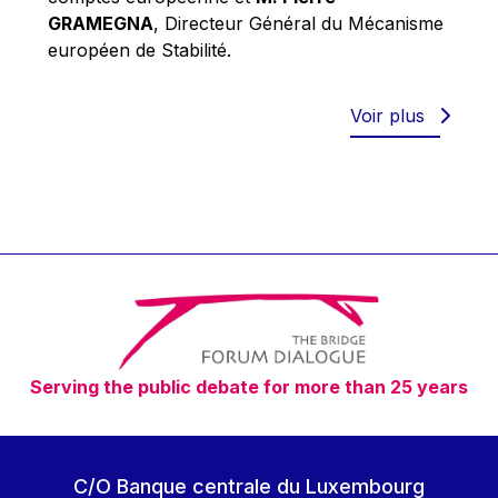
Robert Goebbels
GRAMEGNA
, Directeur Général du Mécanisme
Robert REYNDERS
européen de Stabilité.
Robert WEIDES
Rolf Tarrach
Voir plus
Štefan Füle
Thomas L. Cranfield
Tim Lankester
Timothy Radcliffe
Vaclav Klaus
Vassilios Skouris
Vítor Manuel da Silva Caldeira
Serving the public debate for more than 25 years
Viviane Reding
Walter Hagg
Walter RADERMACHER
C/O Banque centrale du Luxembourg