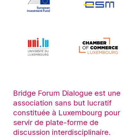
Koen LENAERTS
Lars Heikensten
Laura Kovesi
Luc Frieden
Lucas Papademos
Máire Geoghegan-Quinn
Manolis Mavrommatis
Marc Lemaître
Marcel Zadi Kessy
Mario Centeno
Bridge Forum Dialogue est une
Mario Monti
association sans but lucratif
Maroš ŠEFČOVIČ
constituée à Luxembourg pour
Martin Bailey
servir de plate-forme de
Martine Reicherts
discussion interdisciplinaire.