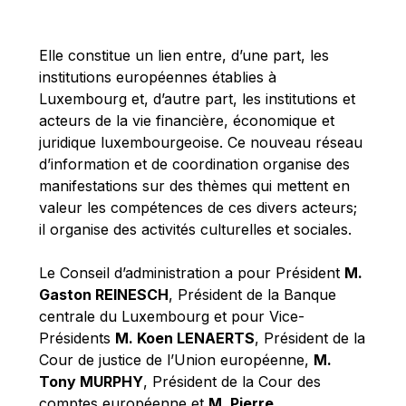
Michael Berry
Michael Palmer
Elle constitue un lien entre, d’une part, les
Michael Sohlman
institutions européennes établies à
Michel Goedert
Luxembourg et, d’autre part, les institutions et
acteurs de la vie financière, économique et
Mireille Delmas-Marty
juridique luxembourgeoise. Ce nouveau réseau
Nobuo Tanaka
d’information et de coordination organise des
Otmar Issing
manifestations sur des thèmes qui mettent en
valeur les compétences de ces divers acteurs;
Paolo Mengozzi
il organise des activités culturelles et sociales.
Paschal Donohoe
Pat Cox
Le Conseil d’administration a pour Président
M.
Gaston REINESCH
, Président de la Banque
Patrizia Nanz
centrale du Luxembourg et pour Vice-
Philippe Maystadt
Présidents
M. Koen LENAERTS
, Président de la
Pierre Gramegna
Cour de justice de l’Union européenne,
M.
Tony MURPHY
, Président de la Cour des
Richard Pelly
comptes européenne et
M. Pierre