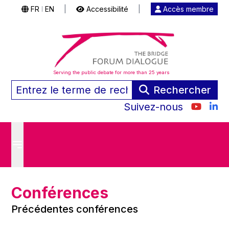
FR
EN
|
Accessibilité
|
Accès membre
|
Serving the public debate for more than 25 years
Rechercher
Suivez-nous
Conférences
Précédentes conférences