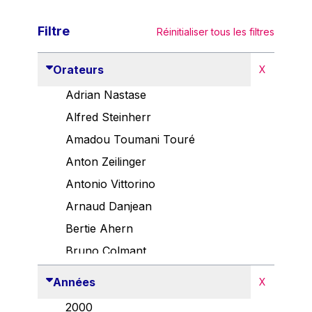
Filtre
Réinitialiser tous les filtres
Orateurs
X
Adrian Nastase
Alfred Steinherr
Amadou Toumani Touré
Anton Zeilinger
Antonio Vittorino
Arnaud Danjean
Bertie Ahern
Bruno Colmant
Carlo Thelen
Années
X
Cem Özdemir
2000