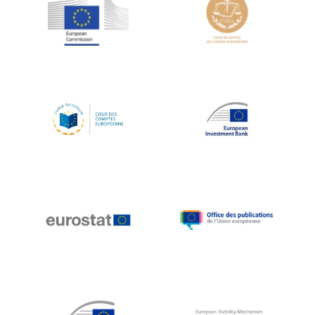
Jean-Louis Schiltz
Jean-Victor Louis
Jens Kreisel
Jeroen Dijsselbloem
Jochen Klucken
Johnny Åkerholm
Joschka Fischer
Juan Manuel Fabra Vallés
Julian Priestley
Karl-Heinz Lambertz
Katharien L.C. Hunt
Kenneth Rogoff
Klaus Regling
Klaus-Heiner Lehne