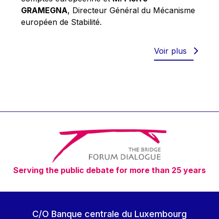
Robert Goebbels
GRAMEGNA
, Directeur Général du Mécanisme
Robert REYNDERS
européen de Stabilité.
Robert WEIDES
Rolf Tarrach
Voir plus
Štefan Füle
Thomas L. Cranfield
Tim Lankester
Timothy Radcliffe
Vaclav Klaus
Vassilios Skouris
Vítor Manuel da Silva Caldeira
Serving the public debate for more than 25 years
Viviane Reding
Walter Hagg
Walter RADERMACHER
C/O Banque centrale du Luxembourg