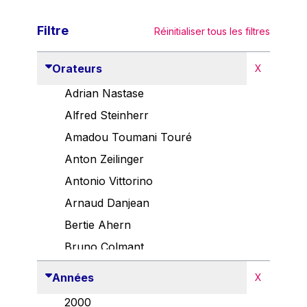
Filtre
Réinitialiser tous les filtres
Orateurs
X
Adrian Nastase
Alfred Steinherr
Amadou Toumani Touré
Anton Zeilinger
Antonio Vittorino
Arnaud Danjean
Bertie Ahern
Bruno Colmant
Carlo Thelen
Années
X
Cem Özdemir
2000