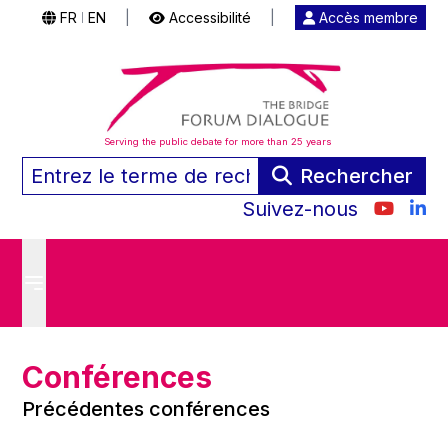
FR
EN
|
Accessibilité
|
Accès membre
|
Serving the public debate for more than 25 years
Rechercher
Suivez-nous
Conférences
Précédentes conférences