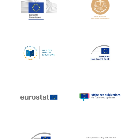
Jean-Louis Schiltz
Jean-Victor Louis
Jens Kreisel
Jeroen Dijsselbloem
Jochen Klucken
Johnny Åkerholm
Joschka Fischer
Juan Manuel Fabra Vallés
Julian Priestley
Karl-Heinz Lambertz
Katharien L.C. Hunt
Kenneth Rogoff
Klaus Regling
Klaus-Heiner Lehne