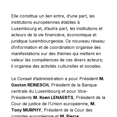
Michael Berry
Michael Palmer
Elle constitue un lien entre, d’une part, les
Michael Sohlman
institutions européennes établies à
Michel Goedert
Luxembourg et, d’autre part, les institutions et
acteurs de la vie financière, économique et
Mireille Delmas-Marty
juridique luxembourgeoise. Ce nouveau réseau
Nobuo Tanaka
d’information et de coordination organise des
Otmar Issing
manifestations sur des thèmes qui mettent en
valeur les compétences de ces divers acteurs;
Paolo Mengozzi
il organise des activités culturelles et sociales.
Paschal Donohoe
Pat Cox
Le Conseil d’administration a pour Président
M.
Gaston REINESCH
, Président de la Banque
Patrizia Nanz
centrale du Luxembourg et pour Vice-
Philippe Maystadt
Présidents
M. Koen LENAERTS
, Président de la
Pierre Gramegna
Cour de justice de l’Union européenne,
M.
Tony MURPHY
, Président de la Cour des
Richard Pelly
comptes européenne et
M. Pierre