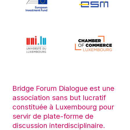
Koen LENAERTS
Lars Heikensten
Laura Kovesi
Luc Frieden
Lucas Papademos
Máire Geoghegan-Quinn
Manolis Mavrommatis
Marc Lemaître
Marcel Zadi Kessy
Mario Centeno
Bridge Forum Dialogue est une
Mario Monti
association sans but lucratif
Maroš ŠEFČOVIČ
constituée à Luxembourg pour
Martin Bailey
servir de plate-forme de
Martine Reicherts
discussion interdisciplinaire.