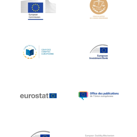
Jean-Louis Schiltz
Jean-Victor Louis
Jens Kreisel
Jeroen Dijsselbloem
Jochen Klucken
Johnny Åkerholm
Joschka Fischer
Juan Manuel Fabra Vallés
Julian Priestley
Karl-Heinz Lambertz
Katharien L.C. Hunt
Kenneth Rogoff
Klaus Regling
Klaus-Heiner Lehne