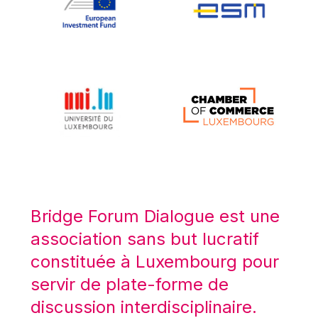
Koen LENAERTS
Lars Heikensten
Laura Kovesi
Luc Frieden
Lucas Papademos
Máire Geoghegan-Quinn
Manolis Mavrommatis
Marc Lemaître
Marcel Zadi Kessy
Mario Centeno
Bridge Forum Dialogue est une
Mario Monti
association sans but lucratif
Maroš ŠEFČOVIČ
constituée à Luxembourg pour
Martin Bailey
servir de plate-forme de
Martine Reicherts
discussion interdisciplinaire.