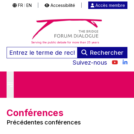
FR
EN
|
Accessibilité
|
Accès membre
|
Serving the public debate for more than 25 years
Rechercher
Suivez-nous
Conférences
Précédentes conférences