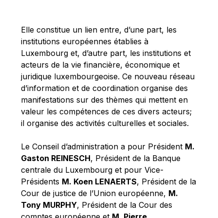
Michael Berry
Michael Palmer
Elle constitue un lien entre, d’une part, les
Michael Sohlman
institutions européennes établies à
Michel Goedert
Luxembourg et, d’autre part, les institutions et
acteurs de la vie financière, économique et
Mireille Delmas-Marty
juridique luxembourgeoise. Ce nouveau réseau
Nobuo Tanaka
d’information et de coordination organise des
Otmar Issing
manifestations sur des thèmes qui mettent en
valeur les compétences de ces divers acteurs;
Paolo Mengozzi
il organise des activités culturelles et sociales.
Paschal Donohoe
Pat Cox
Le Conseil d’administration a pour Président
M.
Gaston REINESCH
, Président de la Banque
Patrizia Nanz
centrale du Luxembourg et pour Vice-
Philippe Maystadt
Présidents
M. Koen LENAERTS
, Président de la
Pierre Gramegna
Cour de justice de l’Union européenne,
M.
Tony MURPHY
, Président de la Cour des
Richard Pelly
comptes européenne et
M. Pierre