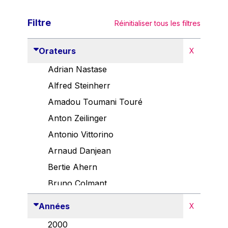
Filtre
Réinitialiser tous les filtres
Orateurs
X
Adrian Nastase
Alfred Steinherr
Amadou Toumani Touré
Anton Zeilinger
Antonio Vittorino
Arnaud Danjean
Bertie Ahern
Bruno Colmant
Carlo Thelen
Années
X
Cem Özdemir
2000