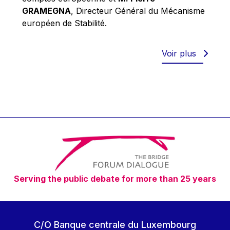
Robert Goebbels
GRAMEGNA
, Directeur Général du Mécanisme
Robert REYNDERS
européen de Stabilité.
Robert WEIDES
Rolf Tarrach
Voir plus
Štefan Füle
Thomas L. Cranfield
Tim Lankester
Timothy Radcliffe
Vaclav Klaus
Vassilios Skouris
Vítor Manuel da Silva Caldeira
Serving the public debate for more than 25 years
Viviane Reding
Walter Hagg
Walter RADERMACHER
C/O Banque centrale du Luxembourg