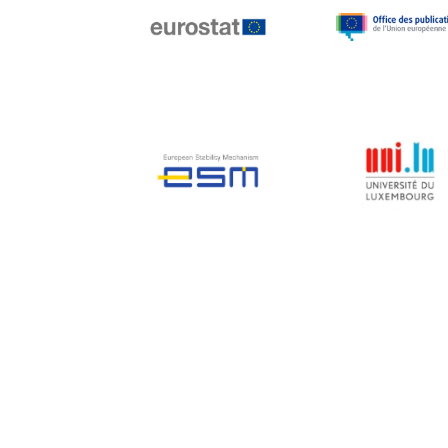
Jean-Louis Biancarelli
Jean-Louis Schiltz
Jean-Victor Louis
Jens Kreisel
Jeroen Dijsselbloem
Jochen Klucken
Johnny Åkerholm
Joschka Fischer
Juan Manuel Fabra
Vallés
Julian Priestley
Karl-Heinz Lambertz
Katharien L.C. Hunt
Kenneth Rogoff