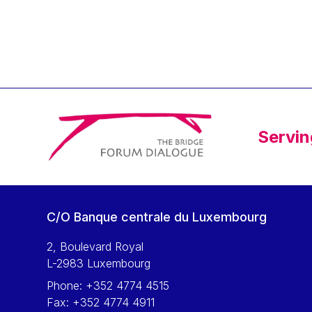
Klaus Regling
Klaus-Heiner Lehne
Koen LENAERTS
Lars Heikensten
Laura Kovesi
Luc Frieden
Servin
Lucas Papademos
Máire Geoghegan-Quinn
Manolis Mavrommatis
Marc Lemaître
C/O Banque centrale du Luxembourg
Marcel Zadi Kessy
Mario Centeno
2, Boulevard Royal
L-2983 Luxembourg
Mario Monti
Phone:
+352 4774 4515
Maroš ŠEFČOVIČ
Fax:
+352 4774 4911