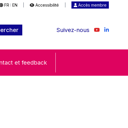
FR
EN
|
Accessibilité
|
Accès membre
|
ercher
Suivez-nous
ntact et feedback