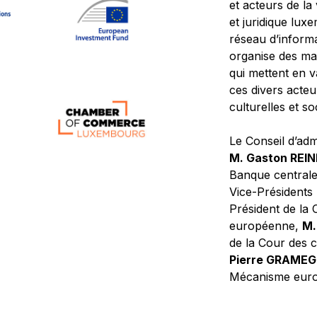
et acteurs de la
et juridique lu
réseau d’informa
organise des ma
qui mettent en 
ces divers acteur
culturelles et so
Le Conseil d’adm
M. Gaston REI
Banque central
Vice-Présidents
Président de la 
européenne,
M.
de la Cour des
Pierre GRAME
Mécanisme europ