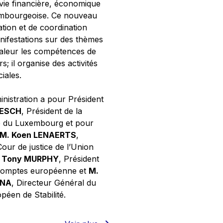
 vie financière, économique
xembourgeoise. Ce nouveau
tion et de coordination
nifestations sur des thèmes
valeur les compétences de
s; il organise des activités
ciales.
inistration a pour Président
NESCH
, Président de la
e du Luxembourg et pour
M. Koen LENAERTS
,
Cour de justice de l’Union
 Tony MURPHY
, Président
 comptes européenne et
M.
GNA
, Directeur Général du
éen de Stabilité.