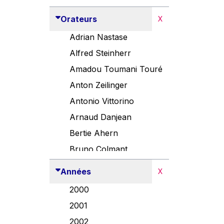
Orateurs
X
Adrian Nastase
Alfred Steinherr
Amadou Toumani Touré
Anton Zeilinger
Antonio Vittorino
Arnaud Danjean
Bertie Ahern
Bruno Colmant
Carlo Thelen
Années
X
Cem Özdemir
2000
Danny Alexander
2001
Désirée Van Boxtel
2002