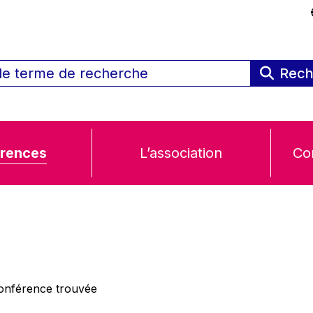
Rech
rences
L’association
Co
nférence trouvée