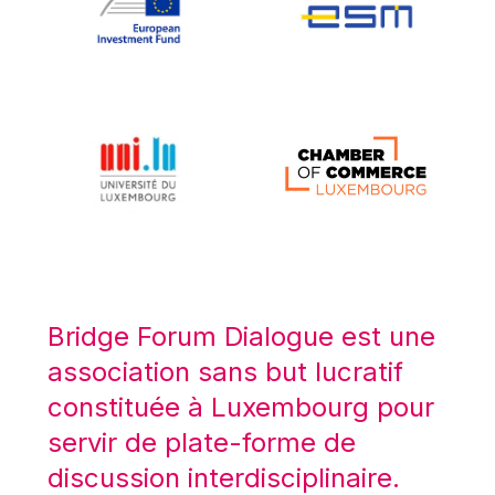
Koen LENAERTS
Lars Heikensten
Laura Kovesi
Luc Frieden
Lucas Papademos
Máire Geoghegan-Quinn
Manolis Mavrommatis
Marc Lemaître
Marcel Zadi Kessy
Mario Centeno
Bridge Forum Dialogue est une
Mario Monti
association sans but lucratif
Maroš ŠEFČOVIČ
constituée à Luxembourg pour
Martin Bailey
servir de plate-forme de
Martine Reicherts
discussion interdisciplinaire.