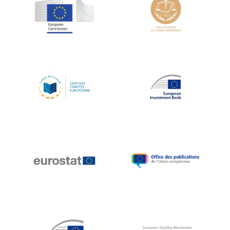
Jean-Louis Schiltz
Jean-Victor Louis
Jens Kreisel
Jeroen Dijsselbloem
Jochen Klucken
Johnny Åkerholm
Joschka Fischer
Juan Manuel Fabra Vallés
Julian Priestley
Karl-Heinz Lambertz
Katharien L.C. Hunt
Kenneth Rogoff
Klaus Regling
Klaus-Heiner Lehne