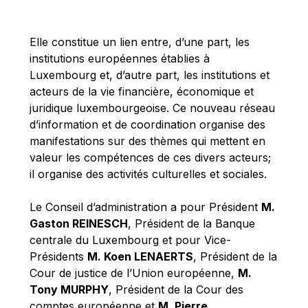
Michael Berry
Michael Palmer
Elle constitue un lien entre, d’une part, les
Michael Sohlman
institutions européennes établies à
Michel Goedert
Luxembourg et, d’autre part, les institutions et
acteurs de la vie financière, économique et
Mireille Delmas-Marty
juridique luxembourgeoise. Ce nouveau réseau
Nobuo Tanaka
d’information et de coordination organise des
Otmar Issing
manifestations sur des thèmes qui mettent en
valeur les compétences de ces divers acteurs;
Paolo Mengozzi
il organise des activités culturelles et sociales.
Paschal Donohoe
Pat Cox
Le Conseil d’administration a pour Président
M.
Gaston REINESCH
, Président de la Banque
Patrizia Nanz
centrale du Luxembourg et pour Vice-
Philippe Maystadt
Présidents
M. Koen LENAERTS
, Président de la
Pierre Gramegna
Cour de justice de l’Union européenne,
M.
Tony MURPHY
, Président de la Cour des
Richard Pelly
comptes européenne et
M. Pierre