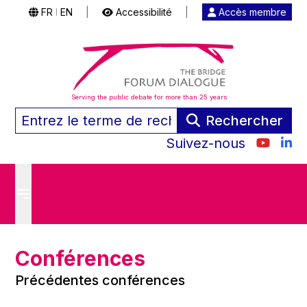
FR
EN
|
Accessibilité
|
Accès membre
|
Serving the public debate for more than 25 years
Rechercher
Suivez-nous
Conférences
Précédentes conférences