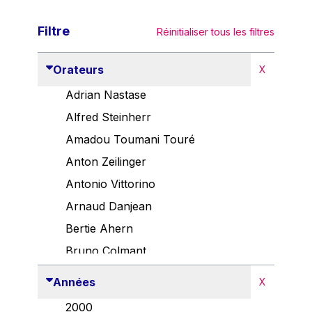
Filtre
Réinitialiser tous les filtres
Orateurs
X
Adrian Nastase
Alfred Steinherr
Amadou Toumani Touré
Anton Zeilinger
Antonio Vittorino
Arnaud Danjean
Bertie Ahern
Bruno Colmant
Carlo Thelen
Années
X
Cem Özdemir
2000