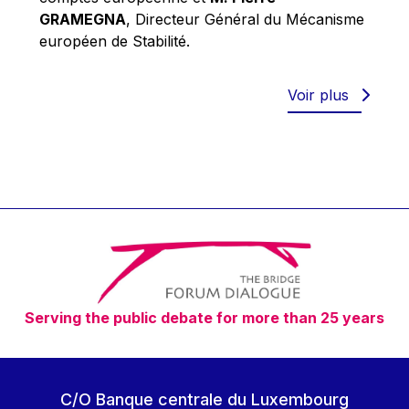
Robert Goebbels
GRAMEGNA
, Directeur Général du Mécanisme
Robert REYNDERS
européen de Stabilité.
Robert WEIDES
Rolf Tarrach
Voir plus
Štefan Füle
Thomas L. Cranfield
Tim Lankester
Timothy Radcliffe
Vaclav Klaus
Vassilios Skouris
Vítor Manuel da Silva Caldeira
Serving the public debate for more than 25 years
Viviane Reding
Walter Hagg
Walter RADERMACHER
C/O Banque centrale du Luxembourg