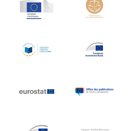
Jean-Louis Schiltz
Jean-Victor Louis
Jens Kreisel
Jeroen Dijsselbloem
Jochen Klucken
Johnny Åkerholm
Joschka Fischer
Juan Manuel Fabra Vallés
Julian Priestley
Karl-Heinz Lambertz
Katharien L.C. Hunt
Kenneth Rogoff
Klaus Regling
Klaus-Heiner Lehne