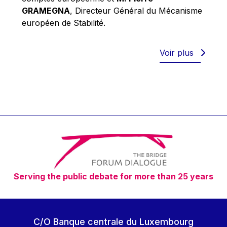
Robert Goebbels
GRAMEGNA
, Directeur Général du Mécanisme
Robert REYNDERS
européen de Stabilité.
Robert WEIDES
Rolf Tarrach
Voir plus
Štefan Füle
Thomas L. Cranfield
Tim Lankester
Timothy Radcliffe
Vaclav Klaus
Vassilios Skouris
Vítor Manuel da Silva Caldeira
Serving the public debate for more than 25 years
Viviane Reding
Walter Hagg
Walter RADERMACHER
C/O Banque centrale du Luxembourg