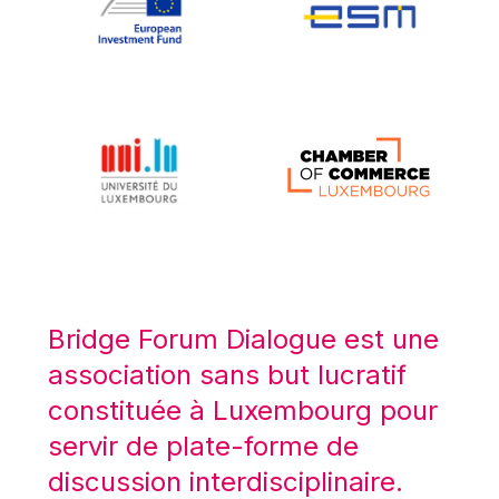
Koen LENAERTS
Lars Heikensten
Laura Kovesi
Luc Frieden
Lucas Papademos
Máire Geoghegan-Quinn
Manolis Mavrommatis
Marc Lemaître
Marcel Zadi Kessy
Mario Centeno
Bridge Forum Dialogue est une
Mario Monti
association sans but lucratif
Maroš ŠEFČOVIČ
constituée à Luxembourg pour
Martin Bailey
servir de plate-forme de
Martine Reicherts
discussion interdisciplinaire.