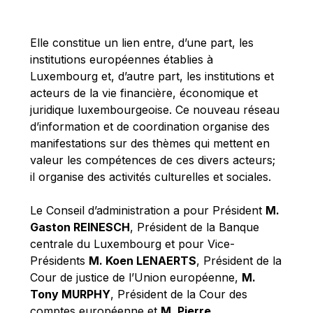
Michael Berry
Michael Palmer
Elle constitue un lien entre, d’une part, les
Michael Sohlman
institutions européennes établies à
Michel Goedert
Luxembourg et, d’autre part, les institutions et
acteurs de la vie financière, économique et
Mireille Delmas-Marty
juridique luxembourgeoise. Ce nouveau réseau
Nobuo Tanaka
d’information et de coordination organise des
Otmar Issing
manifestations sur des thèmes qui mettent en
valeur les compétences de ces divers acteurs;
Paolo Mengozzi
il organise des activités culturelles et sociales.
Paschal Donohoe
Pat Cox
Le Conseil d’administration a pour Président
M.
Gaston REINESCH
, Président de la Banque
Patrizia Nanz
centrale du Luxembourg et pour Vice-
Philippe Maystadt
Présidents
M. Koen LENAERTS
, Président de la
Pierre Gramegna
Cour de justice de l’Union européenne,
M.
Tony MURPHY
, Président de la Cour des
Richard Pelly
comptes européenne et
M. Pierre