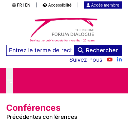
FR
EN
|
Accessibilité
|
Accès membre
|
Serving the public debate for more than 25 years
Rechercher
Suivez-nous
Conférences
Précédentes conférences