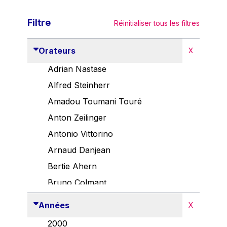
Filtre
Réinitialiser tous les filtres
Orateurs
X
Adrian Nastase
Alfred Steinherr
Amadou Toumani Touré
Anton Zeilinger
Antonio Vittorino
Arnaud Danjean
Bertie Ahern
Bruno Colmant
Carlo Thelen
Années
X
Cem Özdemir
2000