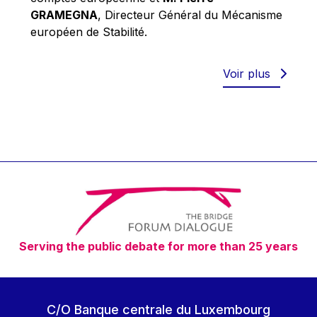
Robert Goebbels
GRAMEGNA
, Directeur Général du Mécanisme
Robert REYNDERS
européen de Stabilité.
Robert WEIDES
Rolf Tarrach
Voir plus
Štefan Füle
Thomas L. Cranfield
Tim Lankester
Timothy Radcliffe
Vaclav Klaus
Vassilios Skouris
Vítor Manuel da Silva Caldeira
Serving the public debate for more than 25 years
Viviane Reding
Walter Hagg
Walter RADERMACHER
C/O Banque centrale du Luxembourg