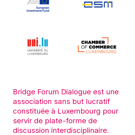
Koen LENAERTS
Lars Heikensten
Laura Kovesi
Luc Frieden
Lucas Papademos
Máire Geoghegan-Quinn
Manolis Mavrommatis
Marc Lemaître
Marcel Zadi Kessy
Mario Centeno
Bridge Forum Dialogue est une
Mario Monti
association sans but lucratif
Maroš ŠEFČOVIČ
constituée à Luxembourg pour
Martin Bailey
servir de plate-forme de
Martine Reicherts
discussion interdisciplinaire.