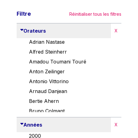
Filtre
Réinitialiser tous les filtres
Orateurs
X
Adrian Nastase
Alfred Steinherr
Amadou Toumani Touré
Anton Zeilinger
Antonio Vittorino
Arnaud Danjean
Bertie Ahern
Bruno Colmant
Carlo Thelen
Années
X
Cem Özdemir
2000