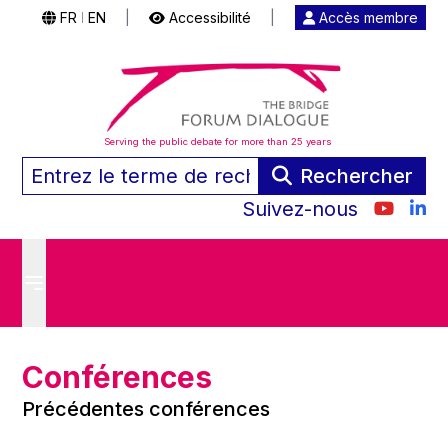
FR
EN
|
Accessibilité
|
Accès membre
|
Serving the public debate for more than 25 years
Rechercher
Suivez-nous
Conférences
Précédentes conférences