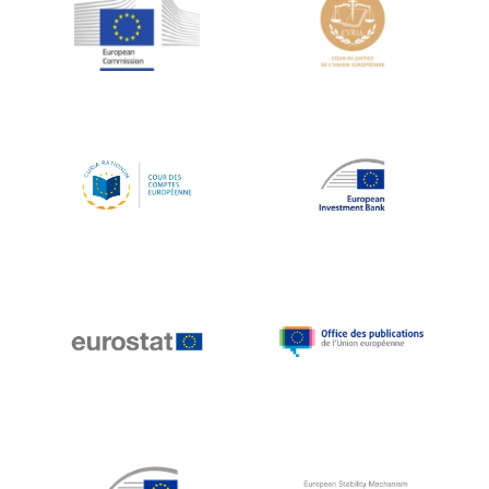
Jean-Louis Schiltz
Jean-Victor Louis
Jens Kreisel
Jeroen Dijsselbloem
Jochen Klucken
Johnny Åkerholm
Joschka Fischer
Juan Manuel Fabra Vallés
Julian Priestley
Karl-Heinz Lambertz
Katharien L.C. Hunt
Kenneth Rogoff
Klaus Regling
Klaus-Heiner Lehne