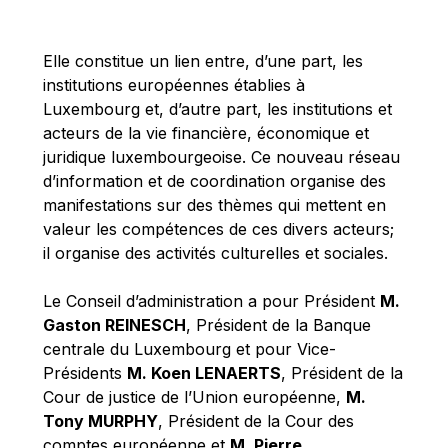
Michael Berry
Michael Palmer
Elle constitue un lien entre, d’une part, les
Michael Sohlman
institutions européennes établies à
Michel Goedert
Luxembourg et, d’autre part, les institutions et
acteurs de la vie financière, économique et
Mireille Delmas-Marty
juridique luxembourgeoise. Ce nouveau réseau
Nobuo Tanaka
d’information et de coordination organise des
Otmar Issing
manifestations sur des thèmes qui mettent en
valeur les compétences de ces divers acteurs;
Paolo Mengozzi
il organise des activités culturelles et sociales.
Paschal Donohoe
Pat Cox
Le Conseil d’administration a pour Président
M.
Gaston REINESCH
, Président de la Banque
Patrizia Nanz
centrale du Luxembourg et pour Vice-
Philippe Maystadt
Présidents
M. Koen LENAERTS
, Président de la
Pierre Gramegna
Cour de justice de l’Union européenne,
M.
Tony MURPHY
, Président de la Cour des
Richard Pelly
comptes européenne et
M. Pierre