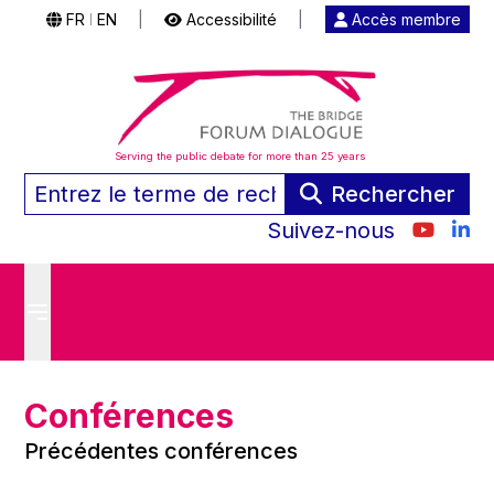
FR
EN
|
Accessibilité
|
Accès membre
|
Serving the public debate for more than 25 years
Rechercher
Suivez-nous
Conférences
Précédentes conférences