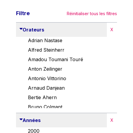
Filtre
Réinitialiser tous les filtres
Orateurs
X
Adrian Nastase
Alfred Steinherr
Amadou Toumani Touré
Anton Zeilinger
Antonio Vittorino
Arnaud Danjean
Bertie Ahern
Bruno Colmant
Carlo Thelen
Années
X
Cem Özdemir
2000