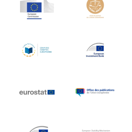
Jean-Louis Schiltz
Jean-Victor Louis
Jens Kreisel
Jeroen Dijsselbloem
Jochen Klucken
Johnny Åkerholm
Joschka Fischer
Juan Manuel Fabra Vallés
Julian Priestley
Karl-Heinz Lambertz
Katharien L.C. Hunt
Kenneth Rogoff
Klaus Regling
Klaus-Heiner Lehne