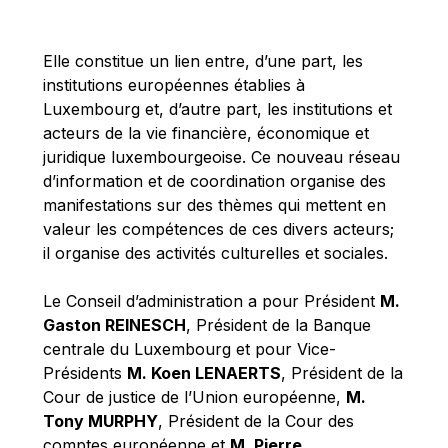
Michael Berry
Michael Palmer
Elle constitue un lien entre, d’une part, les
Michael Sohlman
institutions européennes établies à
Michel Goedert
Luxembourg et, d’autre part, les institutions et
acteurs de la vie financière, économique et
Mireille Delmas-Marty
juridique luxembourgeoise. Ce nouveau réseau
Nobuo Tanaka
d’information et de coordination organise des
Otmar Issing
manifestations sur des thèmes qui mettent en
valeur les compétences de ces divers acteurs;
Paolo Mengozzi
il organise des activités culturelles et sociales.
Paschal Donohoe
Pat Cox
Le Conseil d’administration a pour Président
M.
Gaston REINESCH
, Président de la Banque
Patrizia Nanz
centrale du Luxembourg et pour Vice-
Philippe Maystadt
Présidents
M. Koen LENAERTS
, Président de la
Pierre Gramegna
Cour de justice de l’Union européenne,
M.
Tony MURPHY
, Président de la Cour des
Richard Pelly
comptes européenne et
M. Pierre