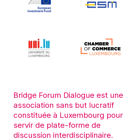
Koen LENAERTS
Lars Heikensten
Laura Kovesi
Luc Frieden
Lucas Papademos
Máire Geoghegan-Quinn
Manolis Mavrommatis
Marc Lemaître
Marcel Zadi Kessy
Mario Centeno
Bridge Forum Dialogue est une
Mario Monti
association sans but lucratif
Maroš ŠEFČOVIČ
constituée à Luxembourg pour
Martin Bailey
servir de plate-forme de
Martine Reicherts
discussion interdisciplinaire.