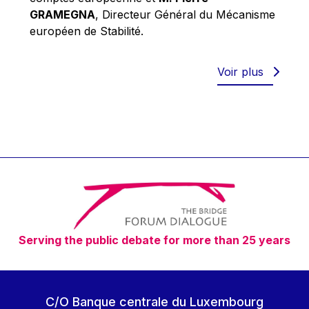
Robert Goebbels
GRAMEGNA
, Directeur Général du Mécanisme
Robert REYNDERS
européen de Stabilité.
Robert WEIDES
Rolf Tarrach
Voir plus
Štefan Füle
Thomas L. Cranfield
Tim Lankester
Timothy Radcliffe
Vaclav Klaus
Vassilios Skouris
Vítor Manuel da Silva Caldeira
Serving the public debate for more than 25 years
Viviane Reding
Walter Hagg
Walter RADERMACHER
C/O Banque centrale du Luxembourg