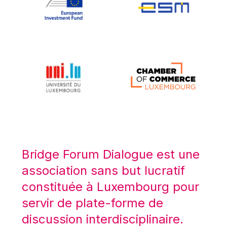
Koen LENAERTS
Lars Heikensten
Laura Kovesi
Luc Frieden
Lucas Papademos
Máire Geoghegan-Quinn
Manolis Mavrommatis
Marc Lemaître
Marcel Zadi Kessy
Mario Centeno
Bridge Forum Dialogue est une
Mario Monti
association sans but lucratif
Maroš ŠEFČOVIČ
constituée à Luxembourg pour
Martin Bailey
servir de plate-forme de
Martine Reicherts
discussion interdisciplinaire.