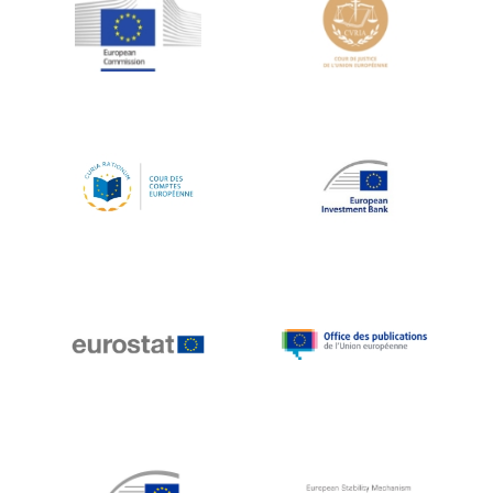
Jean-Louis Schiltz
Jean-Victor Louis
Jens Kreisel
Jeroen Dijsselbloem
Jochen Klucken
Johnny Åkerholm
Joschka Fischer
Juan Manuel Fabra Vallés
Julian Priestley
Karl-Heinz Lambertz
Katharien L.C. Hunt
Kenneth Rogoff
Klaus Regling
Klaus-Heiner Lehne