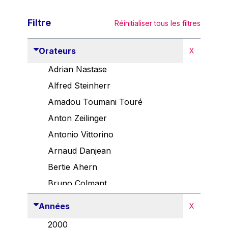
Filtre
Réinitialiser tous les filtres
Orateurs
X
Adrian Nastase
Alfred Steinherr
Amadou Toumani Touré
Anton Zeilinger
Antonio Vittorino
Arnaud Danjean
Bertie Ahern
Bruno Colmant
Carlo Thelen
Années
X
Cem Özdemir
2000