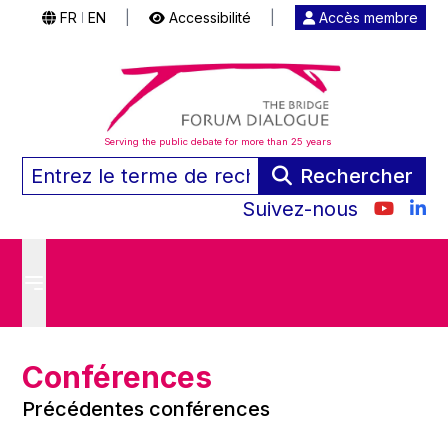
FR
EN
|
Accessibilité
|
Accès membre
|
Serving the public debate for more than 25 years
Rechercher
Suivez-nous
Conférences
Précédentes conférences