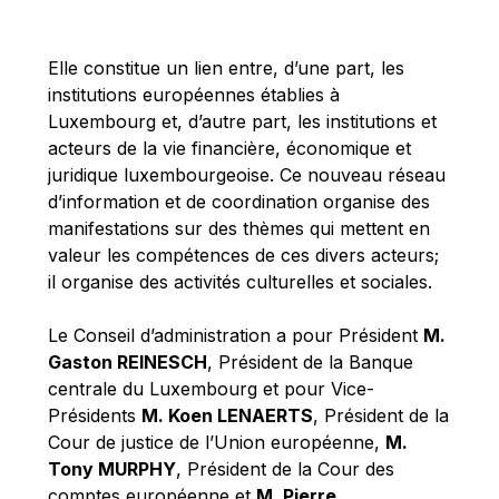
Michael Berry
Michael Palmer
Elle constitue un lien entre, d’une part, les
Michael Sohlman
institutions européennes établies à
Michel Goedert
Luxembourg et, d’autre part, les institutions et
acteurs de la vie financière, économique et
Mireille Delmas-Marty
juridique luxembourgeoise. Ce nouveau réseau
Nobuo Tanaka
d’information et de coordination organise des
Otmar Issing
manifestations sur des thèmes qui mettent en
valeur les compétences de ces divers acteurs;
Paolo Mengozzi
il organise des activités culturelles et sociales.
Paschal Donohoe
Pat Cox
Le Conseil d’administration a pour Président
M.
Gaston REINESCH
, Président de la Banque
Patrizia Nanz
centrale du Luxembourg et pour Vice-
Philippe Maystadt
Présidents
M. Koen LENAERTS
, Président de la
Pierre Gramegna
Cour de justice de l’Union européenne,
M.
Tony MURPHY
, Président de la Cour des
Richard Pelly
comptes européenne et
M. Pierre