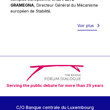
Robert Goebbels
GRAMEGNA
, Directeur Général du Mécanisme
Robert REYNDERS
européen de Stabilité.
Robert WEIDES
Rolf Tarrach
Voir plus
Štefan Füle
Thomas L. Cranfield
Tim Lankester
Timothy Radcliffe
Vaclav Klaus
Vassilios Skouris
Vítor Manuel da Silva Caldeira
Serving the public debate for more than 25 years
Viviane Reding
Walter Hagg
Walter RADERMACHER
C/O Banque centrale du Luxembourg