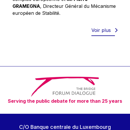
Robert Goebbels
GRAMEGNA
, Directeur Général du Mécanisme
Robert REYNDERS
européen de Stabilité.
Robert WEIDES
Rolf Tarrach
Voir plus
Štefan Füle
Thomas L. Cranfield
Tim Lankester
Timothy Radcliffe
Vaclav Klaus
Vassilios Skouris
Vítor Manuel da Silva Caldeira
Serving the public debate for more than 25 years
Viviane Reding
Walter Hagg
Walter RADERMACHER
C/O Banque centrale du Luxembourg