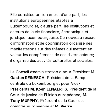
Michael Berry
Michael Palmer
Elle constitue un lien entre, d’une part, les
Michael Sohlman
institutions européennes établies à
Michel Goedert
Luxembourg et, d’autre part, les institutions et
acteurs de la vie financière, économique et
Mireille Delmas-Marty
juridique luxembourgeoise. Ce nouveau réseau
Nobuo Tanaka
d’information et de coordination organise des
Otmar Issing
manifestations sur des thèmes qui mettent en
valeur les compétences de ces divers acteurs;
Paolo Mengozzi
il organise des activités culturelles et sociales.
Paschal Donohoe
Pat Cox
Le Conseil d’administration a pour Président
M.
Gaston REINESCH
, Président de la Banque
Patrizia Nanz
centrale du Luxembourg et pour Vice-
Philippe Maystadt
Présidents
M. Koen LENAERTS
, Président de la
Pierre Gramegna
Cour de justice de l’Union européenne,
M.
Tony MURPHY
, Président de la Cour des
Richard Pelly
comptes européenne et
M. Pierre