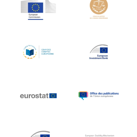
Jean-Louis Schiltz
Jean-Victor Louis
Jens Kreisel
Jeroen Dijsselbloem
Jochen Klucken
Johnny Åkerholm
Joschka Fischer
Juan Manuel Fabra Vallés
Julian Priestley
Karl-Heinz Lambertz
Katharien L.C. Hunt
Kenneth Rogoff
Klaus Regling
Klaus-Heiner Lehne