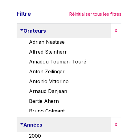
Filtre
Réinitialiser tous les filtres
Orateurs
X
Adrian Nastase
Alfred Steinherr
Amadou Toumani Touré
Anton Zeilinger
Antonio Vittorino
Arnaud Danjean
Bertie Ahern
Bruno Colmant
Carlo Thelen
Années
X
Cem Özdemir
2000