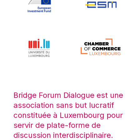
Koen LENAERTS
Lars Heikensten
Laura Kovesi
Luc Frieden
Lucas Papademos
Máire Geoghegan-Quinn
Manolis Mavrommatis
Marc Lemaître
Marcel Zadi Kessy
Mario Centeno
Bridge Forum Dialogue est une
Mario Monti
association sans but lucratif
Maroš ŠEFČOVIČ
constituée à Luxembourg pour
Martin Bailey
servir de plate-forme de
Martine Reicherts
discussion interdisciplinaire.