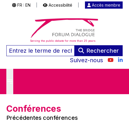
FR
EN
|
Accessibilité
|
Accès membre
|
Serving the public debate for more than 25 years
Rechercher
Suivez-nous
Conférences
Précédentes conférences