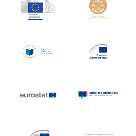
Jean-Louis Schiltz
Jean-Victor Louis
Jens Kreisel
Jeroen Dijsselbloem
Jochen Klucken
Johnny Åkerholm
Joschka Fischer
Juan Manuel Fabra Vallés
Julian Priestley
Karl-Heinz Lambertz
Katharien L.C. Hunt
Kenneth Rogoff
Klaus Regling
Klaus-Heiner Lehne