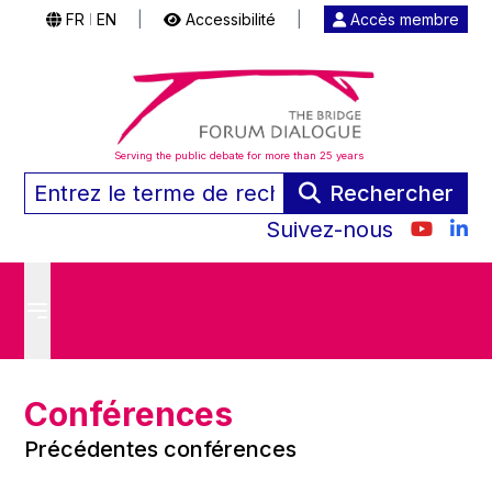
FR
EN
|
Accessibilité
|
Accès membre
|
Serving the public debate for more than 25 years
Rechercher
Suivez-nous
Conférences
Précédentes conférences