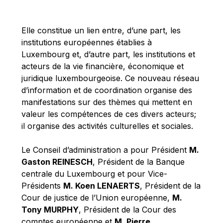
Michael Berry
Michael Palmer
Elle constitue un lien entre, d’une part, les
Michael Sohlman
institutions européennes établies à
Michel Goedert
Luxembourg et, d’autre part, les institutions et
acteurs de la vie financière, économique et
Mireille Delmas-Marty
juridique luxembourgeoise. Ce nouveau réseau
Nobuo Tanaka
d’information et de coordination organise des
Otmar Issing
manifestations sur des thèmes qui mettent en
valeur les compétences de ces divers acteurs;
Paolo Mengozzi
il organise des activités culturelles et sociales.
Paschal Donohoe
Pat Cox
Le Conseil d’administration a pour Président
M.
Gaston REINESCH
, Président de la Banque
Patrizia Nanz
centrale du Luxembourg et pour Vice-
Philippe Maystadt
Présidents
M. Koen LENAERTS
, Président de la
Pierre Gramegna
Cour de justice de l’Union européenne,
M.
Tony MURPHY
, Président de la Cour des
Richard Pelly
comptes européenne et
M. Pierre