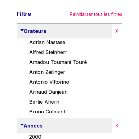
Filtre
Réinitialiser tous les filtres
Orateurs
X
Adrian Nastase
Alfred Steinherr
Amadou Toumani Touré
Anton Zeilinger
Antonio Vittorino
Arnaud Danjean
Bertie Ahern
Bruno Colmant
Carlo Thelen
Années
X
Cem Özdemir
2000