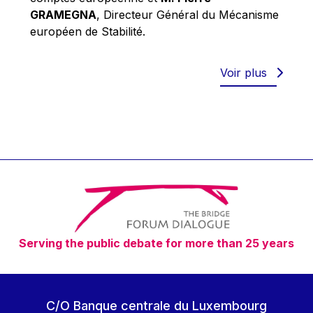
Robert Goebbels
GRAMEGNA
, Directeur Général du Mécanisme
Robert REYNDERS
européen de Stabilité.
Robert WEIDES
Rolf Tarrach
Voir plus
Štefan Füle
Thomas L. Cranfield
Tim Lankester
Timothy Radcliffe
Vaclav Klaus
Vassilios Skouris
Vítor Manuel da Silva Caldeira
Serving the public debate for more than 25 years
Viviane Reding
Walter Hagg
Walter RADERMACHER
C/O Banque centrale du Luxembourg