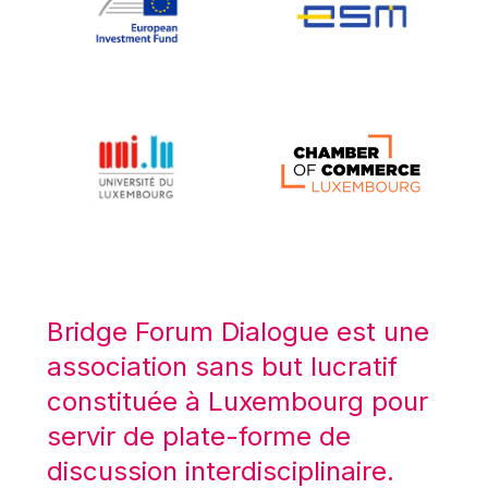
Koen LENAERTS
Lars Heikensten
Laura Kovesi
Luc Frieden
Lucas Papademos
Máire Geoghegan-Quinn
Manolis Mavrommatis
Marc Lemaître
Marcel Zadi Kessy
Mario Centeno
Bridge Forum Dialogue est une
Mario Monti
association sans but lucratif
Maroš ŠEFČOVIČ
constituée à Luxembourg pour
Martin Bailey
servir de plate-forme de
Martine Reicherts
discussion interdisciplinaire.