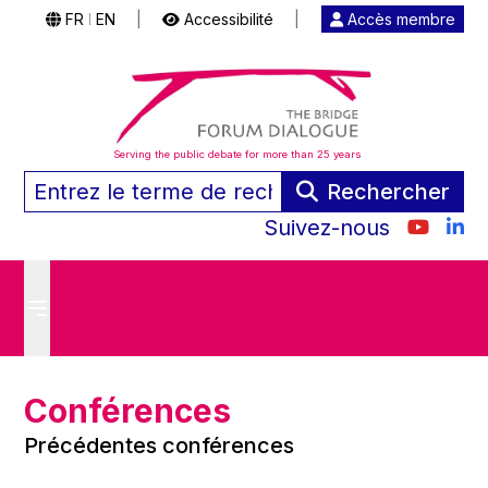
FR
EN
|
Accessibilité
|
Accès membre
|
Serving the public debate for more than 25 years
Rechercher
Suivez-nous
Conférences
Précédentes conférences