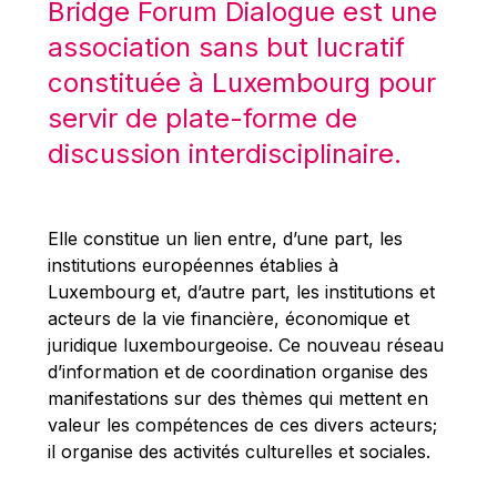
Bridge Forum Dialogue est une
Robert Goebbels
association sans but lucratif
Robert REYNDERS
constituée à Luxembourg pour
Robert WEIDES
servir de plate-forme de
Rolf Tarrach
discussion interdisciplinaire.
Štefan Füle
Thomas L. Cranfield
Tim Lankester
Elle constitue un lien entre, d’une part, les
Timothy Radcliffe
institutions européennes établies à
Luxembourg et, d’autre part, les institutions et
Vaclav Klaus
acteurs de la vie financière, économique et
Vassilios Skouris
juridique luxembourgeoise. Ce nouveau réseau
Vítor Manuel da Silva Caldeira
d’information et de coordination organise des
manifestations sur des thèmes qui mettent en
Viviane Reding
valeur les compétences de ces divers acteurs;
Walter Hagg
il organise des activités culturelles et sociales.
Walter RADERMACHER