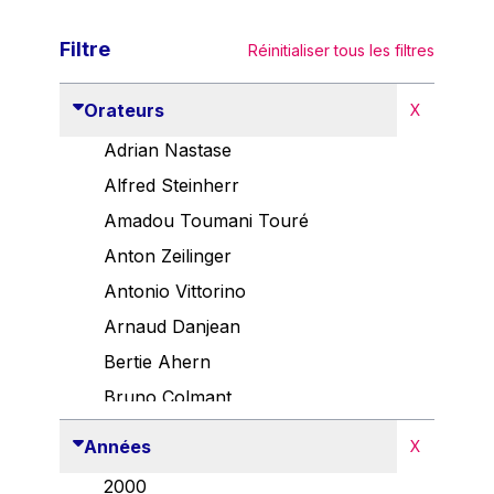
Filtre
Réinitialiser tous les filtres
Orateurs
X
Adrian Nastase
Alfred Steinherr
Amadou Toumani Touré
Anton Zeilinger
Antonio Vittorino
Arnaud Danjean
Bertie Ahern
Bruno Colmant
Carlo Thelen
Années
X
Cem Özdemir
2000