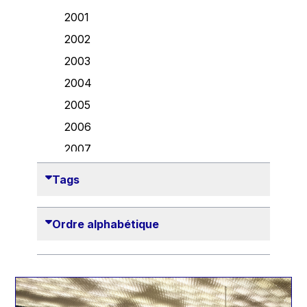
Danny Alexander
2001
Désirée Van Boxtel
2002
Edmond Israel
2003
Etienne de Lhoneux
2004
Euclid Tsakalotos
2005
Francis Carpenter
2006
François Villeroy de Galhau
2007
Frederica Mogherini
2008
Tags
Gaston Reinesch
2009
Georg Helg
2010
Ordre alphabétique
Gil Carlos Rodrigues Iglesias
2011
Gunnar Lund
2012
Günther Hermann Oettinger
2013
Günther Verheugen
2014