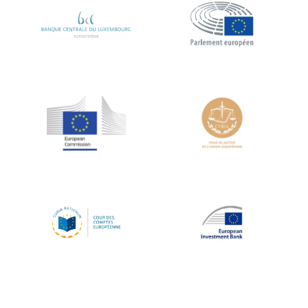
Koen LENAERTS
Lars Heikensten
Laura Kovesi
Luc Frieden
Lucas Papademos
Máire Geoghegan-Quinn
Manolis Mavrommatis
Marc Lemaître
Marcel Zadi Kessy
Mario Centeno
Mario Monti
Maroš ŠEFČOVIČ
Martin Bailey
Martine Reicherts