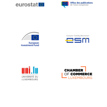
Michael Berry
Michael Palmer
Michael Sohlman
Michel Goedert
Mireille Delmas-Marty
Nobuo Tanaka
Otmar Issing
Paolo Mengozzi
Paschal Donohoe
Pat Cox
Patrizia Nanz
Philippe Maystadt
Pierre Gramegna
Richard Pelly