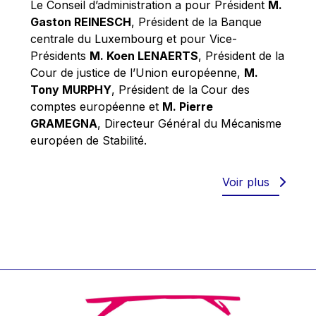
Le Conseil d’administration a pour Président
M.
Werner Hoyer
Gaston REINESCH
, Président de la Banque
Wolfgang Ketterle
centrale du Luxembourg et pour Vice-
Yasser Abed Rabbo
Présidents
M. Koen LENAERTS
, Président de la
Cour de justice de l’Union européenne,
M.
Yossi Beillin
Tony MURPHY
, Président de la Cour des
Yves FRANCHET
comptes européenne et
M. Pierre
Yves Mersch
GRAMEGNA
, Directeur Général du Mécanisme
européen de Stabilité.
Voir plus