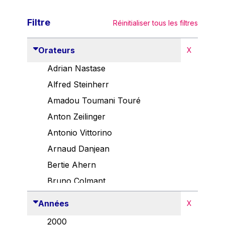
Filtre
Réinitialiser tous les filtres
Orateurs
X
Adrian Nastase
Alfred Steinherr
Amadou Toumani Touré
Anton Zeilinger
Antonio Vittorino
Arnaud Danjean
Bertie Ahern
Bruno Colmant
Carlo Thelen
Années
X
Cem Özdemir
2000