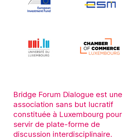
Koen LENAERTS
Lars Heikensten
Laura Kovesi
Luc Frieden
Lucas Papademos
Máire Geoghegan-Quinn
Manolis Mavrommatis
Marc Lemaître
Marcel Zadi Kessy
Mario Centeno
Bridge Forum Dialogue est une
Mario Monti
association sans but lucratif
Maroš ŠEFČOVIČ
constituée à Luxembourg pour
Martin Bailey
servir de plate-forme de
Martine Reicherts
discussion interdisciplinaire.