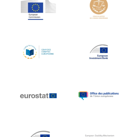
Jean-Louis Schiltz
Jean-Victor Louis
Jens Kreisel
Jeroen Dijsselbloem
Jochen Klucken
Johnny Åkerholm
Joschka Fischer
Juan Manuel Fabra Vallés
Julian Priestley
Karl-Heinz Lambertz
Katharien L.C. Hunt
Kenneth Rogoff
Klaus Regling
Klaus-Heiner Lehne