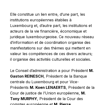
Michael Berry
Michael Palmer
Elle constitue un lien entre, d’une part, les
Michael Sohlman
institutions européennes établies à
Michel Goedert
Luxembourg et, d’autre part, les institutions et
acteurs de la vie financière, économique et
Mireille Delmas-Marty
juridique luxembourgeoise. Ce nouveau réseau
Nobuo Tanaka
d’information et de coordination organise des
Otmar Issing
manifestations sur des thèmes qui mettent en
valeur les compétences de ces divers acteurs;
Paolo Mengozzi
il organise des activités culturelles et sociales.
Paschal Donohoe
Pat Cox
Le Conseil d’administration a pour Président
M.
Gaston REINESCH
, Président de la Banque
Patrizia Nanz
centrale du Luxembourg et pour Vice-
Philippe Maystadt
Présidents
M. Koen LENAERTS
, Président de la
Pierre Gramegna
Cour de justice de l’Union européenne,
M.
Tony MURPHY
, Président de la Cour des
Richard Pelly
comptes européenne et
M. Pierre