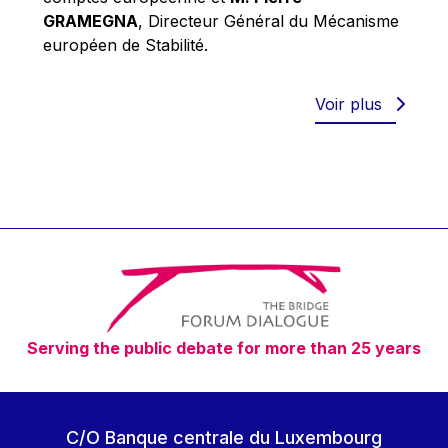
Robert Goebbels
GRAMEGNA
, Directeur Général du Mécanisme
Robert REYNDERS
européen de Stabilité.
Robert WEIDES
Rolf Tarrach
Voir plus
Štefan Füle
Thomas L. Cranfield
Tim Lankester
Timothy Radcliffe
Vaclav Klaus
Vassilios Skouris
Vítor Manuel da Silva Caldeira
Serving the public debate for more than 25 years
Viviane Reding
Walter Hagg
Walter RADERMACHER
C/O Banque centrale du Luxembourg