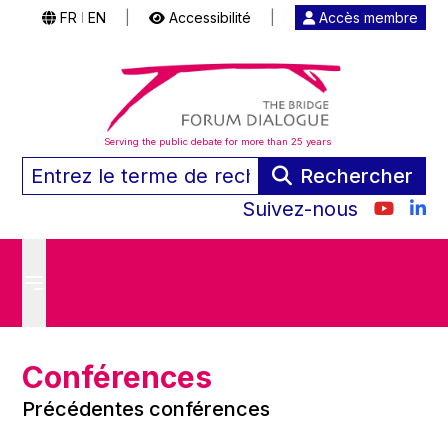
FR
EN
|
Accessibilité
|
Accès membre
|
Serving the public debate for more than 25 years
Rechercher
Suivez-nous
Conférences
Précédentes conférences