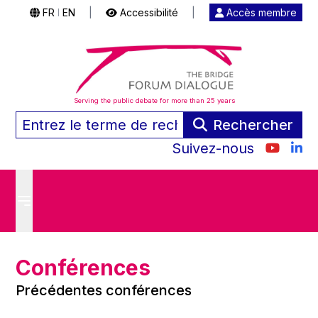
FR
EN
|
Accessibilité
|
Accès membre
|
Serving the public debate for more than 25 years
Rechercher
Suivez-nous
Conférences
Précédentes conférences