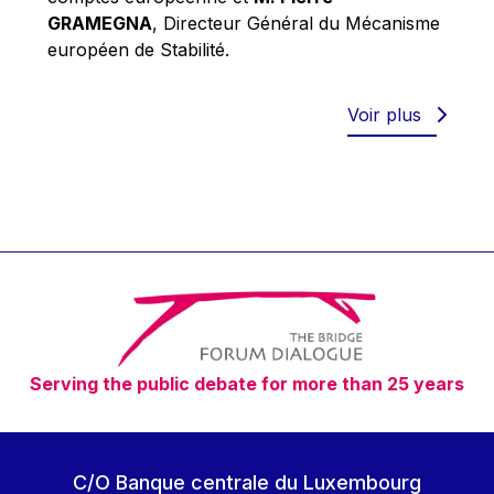
Robert Goebbels
GRAMEGNA
, Directeur Général du Mécanisme
Robert REYNDERS
européen de Stabilité.
Robert WEIDES
Rolf Tarrach
Voir plus
Štefan Füle
Thomas L. Cranfield
Tim Lankester
Timothy Radcliffe
Vaclav Klaus
Vassilios Skouris
Vítor Manuel da Silva Caldeira
Serving the public debate for more than 25 years
Viviane Reding
Walter Hagg
Walter RADERMACHER
C/O Banque centrale du Luxembourg