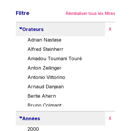
Filtre
Réinitialiser tous les filtres
Orateurs
X
Adrian Nastase
Alfred Steinherr
Amadou Toumani Touré
Anton Zeilinger
Antonio Vittorino
Arnaud Danjean
Bertie Ahern
Bruno Colmant
Carlo Thelen
Années
X
Cem Özdemir
2000