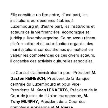
Michael Berry
Michael Palmer
Elle constitue un lien entre, d’une part, les
Michael Sohlman
institutions européennes établies à
Michel Goedert
Luxembourg et, d’autre part, les institutions et
acteurs de la vie financière, économique et
Mireille Delmas-Marty
juridique luxembourgeoise. Ce nouveau réseau
Nobuo Tanaka
d’information et de coordination organise des
Otmar Issing
manifestations sur des thèmes qui mettent en
valeur les compétences de ces divers acteurs;
Paolo Mengozzi
il organise des activités culturelles et sociales.
Paschal Donohoe
Pat Cox
Le Conseil d’administration a pour Président
M.
Gaston REINESCH
, Président de la Banque
Patrizia Nanz
centrale du Luxembourg et pour Vice-
Philippe Maystadt
Présidents
M. Koen LENAERTS
, Président de la
Pierre Gramegna
Cour de justice de l’Union européenne,
M.
Tony MURPHY
, Président de la Cour des
Richard Pelly
comptes européenne et
M. Pierre