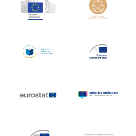
Jean-Louis Schiltz
Jean-Victor Louis
Jens Kreisel
Jeroen Dijsselbloem
Jochen Klucken
Johnny Åkerholm
Joschka Fischer
Juan Manuel Fabra Vallés
Julian Priestley
Karl-Heinz Lambertz
Katharien L.C. Hunt
Kenneth Rogoff
Klaus Regling
Klaus-Heiner Lehne