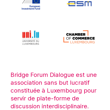
Koen LENAERTS
Lars Heikensten
Laura Kovesi
Luc Frieden
Lucas Papademos
Máire Geoghegan-Quinn
Manolis Mavrommatis
Marc Lemaître
Marcel Zadi Kessy
Mario Centeno
Bridge Forum Dialogue est une
Mario Monti
association sans but lucratif
Maroš ŠEFČOVIČ
constituée à Luxembourg pour
Martin Bailey
servir de plate-forme de
Martine Reicherts
discussion interdisciplinaire.