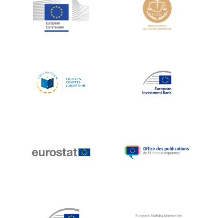
Jean-Louis Schiltz
Jean-Victor Louis
Jens Kreisel
Jeroen Dijsselbloem
Jochen Klucken
Johnny Åkerholm
Joschka Fischer
Juan Manuel Fabra Vallés
Julian Priestley
Karl-Heinz Lambertz
Katharien L.C. Hunt
Kenneth Rogoff
Klaus Regling
Klaus-Heiner Lehne