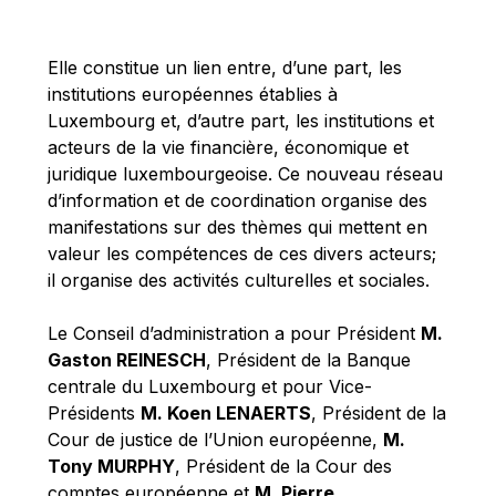
Michael Berry
Michael Palmer
Elle constitue un lien entre, d’une part, les
Michael Sohlman
institutions européennes établies à
Michel Goedert
Luxembourg et, d’autre part, les institutions et
acteurs de la vie financière, économique et
Mireille Delmas-Marty
juridique luxembourgeoise. Ce nouveau réseau
Nobuo Tanaka
d’information et de coordination organise des
Otmar Issing
manifestations sur des thèmes qui mettent en
valeur les compétences de ces divers acteurs;
Paolo Mengozzi
il organise des activités culturelles et sociales.
Paschal Donohoe
Pat Cox
Le Conseil d’administration a pour Président
M.
Gaston REINESCH
, Président de la Banque
Patrizia Nanz
centrale du Luxembourg et pour Vice-
Philippe Maystadt
Présidents
M. Koen LENAERTS
, Président de la
Pierre Gramegna
Cour de justice de l’Union européenne,
M.
Tony MURPHY
, Président de la Cour des
Richard Pelly
comptes européenne et
M. Pierre