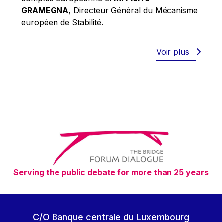
Robert Goebbels
GRAMEGNA
, Directeur Général du Mécanisme
Robert REYNDERS
européen de Stabilité.
Robert WEIDES
Rolf Tarrach
Voir plus
Štefan Füle
Thomas L. Cranfield
Tim Lankester
Timothy Radcliffe
Vaclav Klaus
Vassilios Skouris
Vítor Manuel da Silva Caldeira
Serving the public debate for more than 25 years
Viviane Reding
Walter Hagg
Walter RADERMACHER
C/O Banque centrale du Luxembourg