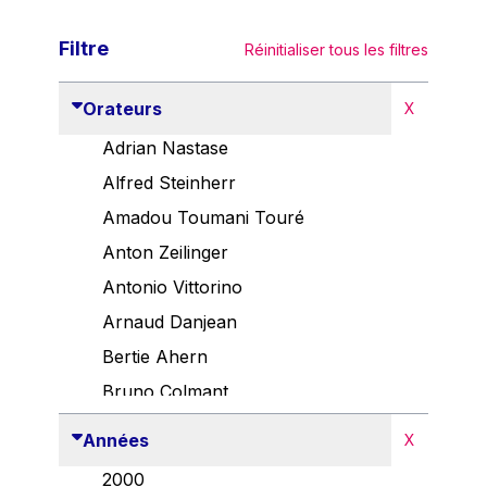
Filtre
Réinitialiser tous les filtres
Orateurs
X
Adrian Nastase
Alfred Steinherr
Amadou Toumani Touré
Anton Zeilinger
Antonio Vittorino
Arnaud Danjean
Bertie Ahern
Bruno Colmant
Carlo Thelen
Années
X
Cem Özdemir
2000