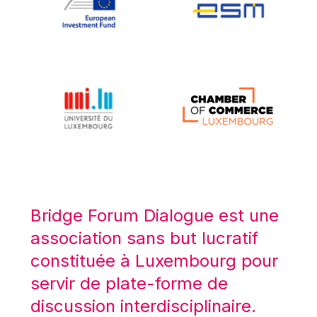
Koen LENAERTS
Lars Heikensten
Laura Kovesi
Luc Frieden
Lucas Papademos
Máire Geoghegan-Quinn
Manolis Mavrommatis
Marc Lemaître
Marcel Zadi Kessy
Mario Centeno
Bridge Forum Dialogue est une
Mario Monti
association sans but lucratif
Maroš ŠEFČOVIČ
constituée à Luxembourg pour
Martin Bailey
servir de plate-forme de
Martine Reicherts
discussion interdisciplinaire.