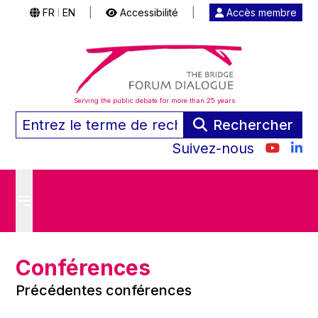
FR
EN
|
Accessibilité
|
Accès membre
|
Serving the public debate for more than 25 years
Rechercher
Suivez-nous
Conférences
Précédentes conférences