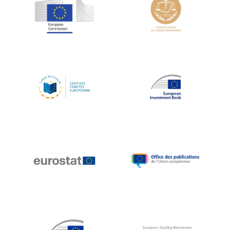
Jean-Louis Schiltz
Jean-Victor Louis
Jens Kreisel
Jeroen Dijsselbloem
Jochen Klucken
Johnny Åkerholm
Joschka Fischer
Juan Manuel Fabra Vallés
Julian Priestley
Karl-Heinz Lambertz
Katharien L.C. Hunt
Kenneth Rogoff
Klaus Regling
Klaus-Heiner Lehne