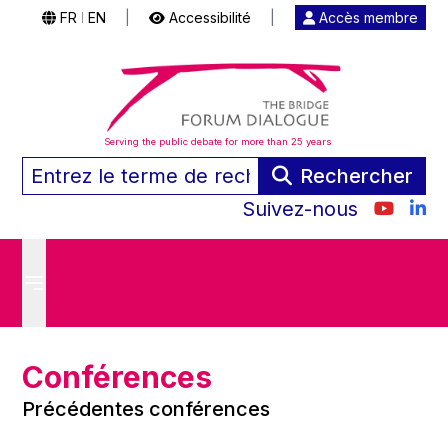
FR
EN
|
Accessibilité
|
Accès membre
|
Serving the public debate for more than 25 years
Rechercher
Suivez-nous
Conférences
Précédentes conférences