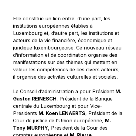
Michael Berry
Michael Palmer
Elle constitue un lien entre, d’une part, les
Michael Sohlman
institutions européennes établies à
Michel Goedert
Luxembourg et, d’autre part, les institutions et
acteurs de la vie financière, économique et
Mireille Delmas-Marty
juridique luxembourgeoise. Ce nouveau réseau
Nobuo Tanaka
d’information et de coordination organise des
Otmar Issing
manifestations sur des thèmes qui mettent en
valeur les compétences de ces divers acteurs;
Paolo Mengozzi
il organise des activités culturelles et sociales.
Paschal Donohoe
Pat Cox
Le Conseil d’administration a pour Président
M.
Gaston REINESCH
, Président de la Banque
Patrizia Nanz
centrale du Luxembourg et pour Vice-
Philippe Maystadt
Présidents
M. Koen LENAERTS
, Président de la
Pierre Gramegna
Cour de justice de l’Union européenne,
M.
Tony MURPHY
, Président de la Cour des
Richard Pelly
comptes européenne et
M. Pierre