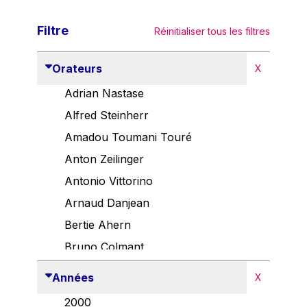
Filtre
Réinitialiser tous les filtres
Orateurs
X
Adrian Nastase
Alfred Steinherr
Amadou Toumani Touré
Anton Zeilinger
Antonio Vittorino
Arnaud Danjean
Bertie Ahern
Bruno Colmant
Carlo Thelen
Années
X
Cem Özdemir
2000