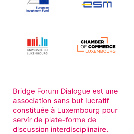
Koen LENAERTS
Lars Heikensten
Laura Kovesi
Luc Frieden
Lucas Papademos
Máire Geoghegan-Quinn
Manolis Mavrommatis
Marc Lemaître
Marcel Zadi Kessy
Mario Centeno
Bridge Forum Dialogue est une
Mario Monti
association sans but lucratif
Maroš ŠEFČOVIČ
constituée à Luxembourg pour
Martin Bailey
servir de plate-forme de
Martine Reicherts
discussion interdisciplinaire.