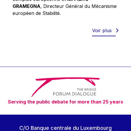
Robert Goebbels
GRAMEGNA
, Directeur Général du Mécanisme
Robert REYNDERS
européen de Stabilité.
Robert WEIDES
Rolf Tarrach
Voir plus
Štefan Füle
Thomas L. Cranfield
Tim Lankester
Timothy Radcliffe
Vaclav Klaus
Vassilios Skouris
Vítor Manuel da Silva Caldeira
Serving the public debate for more than 25 years
Viviane Reding
Walter Hagg
Walter RADERMACHER
C/O Banque centrale du Luxembourg