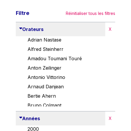
Filtre
Réinitialiser tous les filtres
Orateurs
X
Adrian Nastase
Alfred Steinherr
Amadou Toumani Touré
Anton Zeilinger
Antonio Vittorino
Arnaud Danjean
Bertie Ahern
Bruno Colmant
Carlo Thelen
Années
X
Cem Özdemir
2000