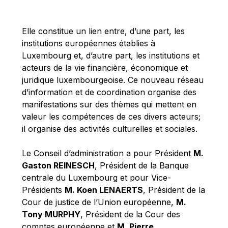
Michael Berry
Michael Palmer
Elle constitue un lien entre, d’une part, les
Michael Sohlman
institutions européennes établies à
Michel Goedert
Luxembourg et, d’autre part, les institutions et
acteurs de la vie financière, économique et
Mireille Delmas-Marty
juridique luxembourgeoise. Ce nouveau réseau
Nobuo Tanaka
d’information et de coordination organise des
Otmar Issing
manifestations sur des thèmes qui mettent en
valeur les compétences de ces divers acteurs;
Paolo Mengozzi
il organise des activités culturelles et sociales.
Paschal Donohoe
Pat Cox
Le Conseil d’administration a pour Président
M.
Gaston REINESCH
, Président de la Banque
Patrizia Nanz
centrale du Luxembourg et pour Vice-
Philippe Maystadt
Présidents
M. Koen LENAERTS
, Président de la
Pierre Gramegna
Cour de justice de l’Union européenne,
M.
Tony MURPHY
, Président de la Cour des
Richard Pelly
comptes européenne et
M. Pierre