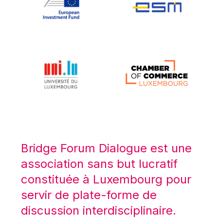
Koen LENAERTS
Lars Heikensten
Laura Kovesi
Luc Frieden
Lucas Papademos
Máire Geoghegan-Quinn
Manolis Mavrommatis
Marc Lemaître
Marcel Zadi Kessy
Mario Centeno
Bridge Forum Dialogue est une
Mario Monti
association sans but lucratif
Maroš ŠEFČOVIČ
constituée à Luxembourg pour
Martin Bailey
servir de plate-forme de
Martine Reicherts
discussion interdisciplinaire.