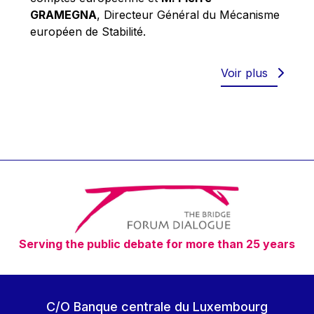
Robert Goebbels
GRAMEGNA
, Directeur Général du Mécanisme
Robert REYNDERS
européen de Stabilité.
Robert WEIDES
Rolf Tarrach
Voir plus
Štefan Füle
Thomas L. Cranfield
Tim Lankester
Timothy Radcliffe
Vaclav Klaus
Vassilios Skouris
Vítor Manuel da Silva Caldeira
Serving the public debate for more than 25 years
Viviane Reding
Walter Hagg
Walter RADERMACHER
C/O Banque centrale du Luxembourg