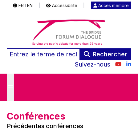
FR
EN
|
Accessibilité
|
Accès membre
|
Serving the public debate for more than 25 years
Rechercher
Suivez-nous
Conférences
Précédentes conférences