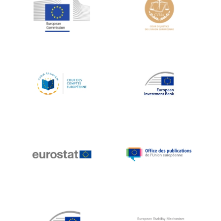
Jean-Louis Schiltz
Jean-Victor Louis
Jens Kreisel
Jeroen Dijsselbloem
Jochen Klucken
Johnny Åkerholm
Joschka Fischer
Juan Manuel Fabra Vallés
Julian Priestley
Karl-Heinz Lambertz
Katharien L.C. Hunt
Kenneth Rogoff
Klaus Regling
Klaus-Heiner Lehne