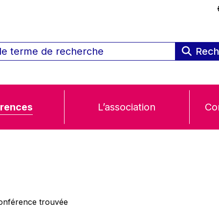
Rech
rences
L’association
Co
nférence trouvée