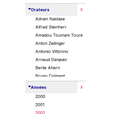
Orateurs
X
Adrian Nastase
Alfred Steinherr
Amadou Toumani Touré
Anton Zeilinger
Antonio Vittorino
Arnaud Danjean
Bertie Ahern
Bruno Colmant
Carlo Thelen
Années
X
Cem Özdemir
2000
Danny Alexander
2001
Désirée Van Boxtel
2002