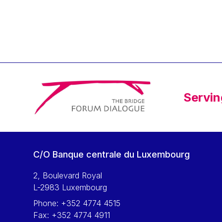
Klaus Regling
Klaus-Heiner Lehne
Koen LENAERTS
Lars Heikensten
Laura Kovesi
Luc Frieden
Servin
Lucas Papademos
Máire Geoghegan-Quinn
Manolis Mavrommatis
Marc Lemaître
C/O Banque centrale du Luxembourg
Marcel Zadi Kessy
Mario Centeno
2, Boulevard Royal
L-2983 Luxembourg
Mario Monti
Phone:
+352 4774 4515
Maroš ŠEFČOVIČ
Fax:
+352 4774 4911