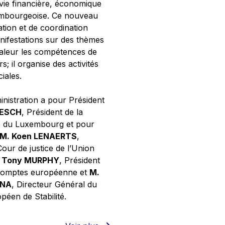
 vie financière, économique
xembourgeoise. Ce nouveau
tion et de coordination
nifestations sur des thèmes
valeur les compétences de
s; il organise des activités
ciales.
inistration a pour Président
NESCH
, Président de la
e du Luxembourg et pour
M. Koen LENAERTS
,
Cour de justice de l’Union
 Tony MURPHY
, Président
 comptes européenne et
M.
GNA
, Directeur Général du
éen de Stabilité.