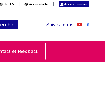
FR
EN
|
Accessibilité
|
Accès membre
|
ercher
Suivez-nous
ntact et feedback