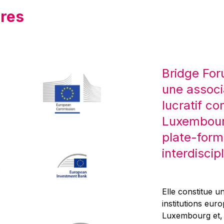
res
Bridge For
une associ
lucratif co
Luxembourg
plate-form
interdiscipl
Elle constitue un
institutions eur
Luxembourg et, d