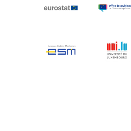
Jean-Louis Biancarelli
Jean-Louis Schiltz
Jean-Victor Louis
Jens Kreisel
Jeroen Dijsselbloem
Jochen Klucken
Johnny Åkerholm
Joschka Fischer
Juan Manuel Fabra
Vallés
Julian Priestley
Karl-Heinz Lambertz
Katharien L.C. Hunt
Kenneth Rogoff