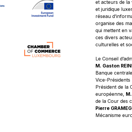
et acteurs de la
et juridique lu
réseau d’informa
organise des ma
qui mettent en 
ces divers acteur
culturelles et so
Le Conseil d’adm
M. Gaston REI
Banque central
Vice-Présidents
Président de la 
européenne,
M.
de la Cour des
Pierre GRAME
Mécanisme europ