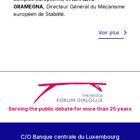
Robert Goebbels
GRAMEGNA
, Directeur Général du Mécanisme
Robert REYNDERS
européen de Stabilité.
Robert WEIDES
Rolf Tarrach
Voir plus
Štefan Füle
Thomas L. Cranfield
Tim Lankester
Timothy Radcliffe
Vaclav Klaus
Vassilios Skouris
Vítor Manuel da Silva Caldeira
Serving the public debate for more than 25 years
Viviane Reding
Walter Hagg
Walter RADERMACHER
C/O Banque centrale du Luxembourg