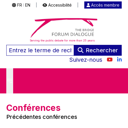
FR
EN
|
Accessibilité
|
Accès membre
|
Serving the public debate for more than 25 years
Rechercher
Suivez-nous
Conférences
Précédentes conférences