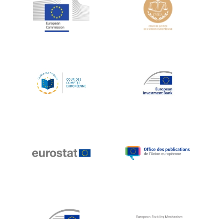
Jean-Louis Schiltz
Jean-Victor Louis
Jens Kreisel
Jeroen Dijsselbloem
Jochen Klucken
Johnny Åkerholm
Joschka Fischer
Juan Manuel Fabra Vallés
Julian Priestley
Karl-Heinz Lambertz
Katharien L.C. Hunt
Kenneth Rogoff
Klaus Regling
Klaus-Heiner Lehne