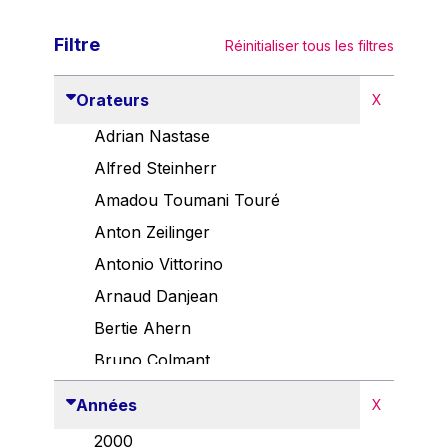
Filtre
Réinitialiser tous les filtres
Orateurs
X
Adrian Nastase
Alfred Steinherr
Amadou Toumani Touré
Anton Zeilinger
Antonio Vittorino
Arnaud Danjean
Bertie Ahern
Bruno Colmant
Carlo Thelen
Années
X
Cem Özdemir
2000