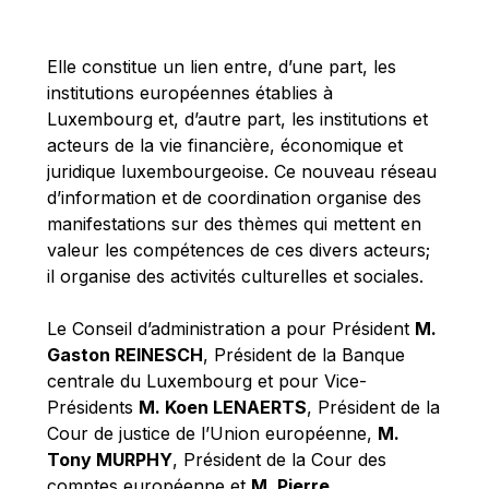
Michael Berry
Michael Palmer
Elle constitue un lien entre, d’une part, les
Michael Sohlman
institutions européennes établies à
Michel Goedert
Luxembourg et, d’autre part, les institutions et
acteurs de la vie financière, économique et
Mireille Delmas-Marty
juridique luxembourgeoise. Ce nouveau réseau
Nobuo Tanaka
d’information et de coordination organise des
Otmar Issing
manifestations sur des thèmes qui mettent en
valeur les compétences de ces divers acteurs;
Paolo Mengozzi
il organise des activités culturelles et sociales.
Paschal Donohoe
Pat Cox
Le Conseil d’administration a pour Président
M.
Gaston REINESCH
, Président de la Banque
Patrizia Nanz
centrale du Luxembourg et pour Vice-
Philippe Maystadt
Présidents
M. Koen LENAERTS
, Président de la
Pierre Gramegna
Cour de justice de l’Union européenne,
M.
Tony MURPHY
, Président de la Cour des
Richard Pelly
comptes européenne et
M. Pierre