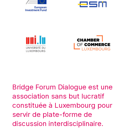
Koen LENAERTS
Lars Heikensten
Laura Kovesi
Luc Frieden
Lucas Papademos
Máire Geoghegan-Quinn
Manolis Mavrommatis
Marc Lemaître
Marcel Zadi Kessy
Mario Centeno
Bridge Forum Dialogue est une
Mario Monti
association sans but lucratif
Maroš ŠEFČOVIČ
constituée à Luxembourg pour
Martin Bailey
servir de plate-forme de
Martine Reicherts
discussion interdisciplinaire.