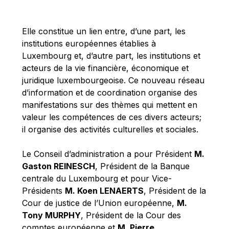
Michael Berry
Michael Palmer
Elle constitue un lien entre, d’une part, les
Michael Sohlman
institutions européennes établies à
Michel Goedert
Luxembourg et, d’autre part, les institutions et
acteurs de la vie financière, économique et
Mireille Delmas-Marty
juridique luxembourgeoise. Ce nouveau réseau
Nobuo Tanaka
d’information et de coordination organise des
Otmar Issing
manifestations sur des thèmes qui mettent en
valeur les compétences de ces divers acteurs;
Paolo Mengozzi
il organise des activités culturelles et sociales.
Paschal Donohoe
Pat Cox
Le Conseil d’administration a pour Président
M.
Gaston REINESCH
, Président de la Banque
Patrizia Nanz
centrale du Luxembourg et pour Vice-
Philippe Maystadt
Présidents
M. Koen LENAERTS
, Président de la
Pierre Gramegna
Cour de justice de l’Union européenne,
M.
Tony MURPHY
, Président de la Cour des
Richard Pelly
comptes européenne et
M. Pierre