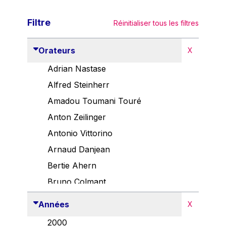
Filtre
Réinitialiser tous les filtres
Orateurs
X
Adrian Nastase
Alfred Steinherr
Amadou Toumani Touré
Anton Zeilinger
Antonio Vittorino
Arnaud Danjean
Bertie Ahern
Bruno Colmant
Carlo Thelen
Années
X
Cem Özdemir
2000