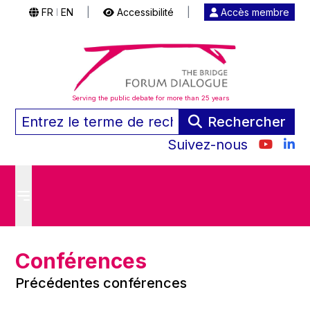
FR
EN
|
Accessibilité
|
Accès membre
|
Serving the public debate for more than 25 years
Rechercher
Suivez-nous
Conférences
Précédentes conférences