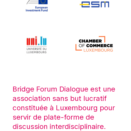
Koen LENAERTS
Lars Heikensten
Laura Kovesi
Luc Frieden
Lucas Papademos
Máire Geoghegan-Quinn
Manolis Mavrommatis
Marc Lemaître
Marcel Zadi Kessy
Mario Centeno
Bridge Forum Dialogue est une
Mario Monti
association sans but lucratif
Maroš ŠEFČOVIČ
constituée à Luxembourg pour
Martin Bailey
servir de plate-forme de
Martine Reicherts
discussion interdisciplinaire.