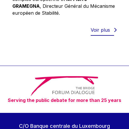
Robert Goebbels
GRAMEGNA
, Directeur Général du Mécanisme
Robert REYNDERS
européen de Stabilité.
Robert WEIDES
Rolf Tarrach
Voir plus
Štefan Füle
Thomas L. Cranfield
Tim Lankester
Timothy Radcliffe
Vaclav Klaus
Vassilios Skouris
Vítor Manuel da Silva Caldeira
Serving the public debate for more than 25 years
Viviane Reding
Walter Hagg
Walter RADERMACHER
C/O Banque centrale du Luxembourg