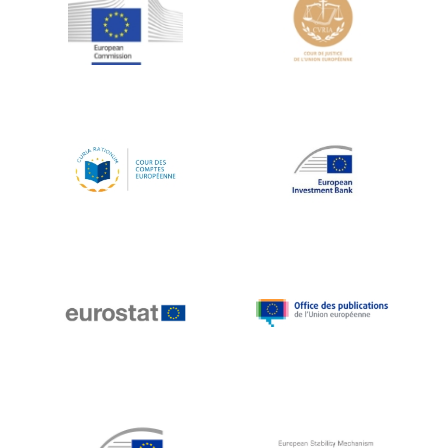
Jean-Louis Schiltz
Jean-Victor Louis
Jens Kreisel
Jeroen Dijsselbloem
Jochen Klucken
Johnny Åkerholm
Joschka Fischer
Juan Manuel Fabra Vallés
Julian Priestley
Karl-Heinz Lambertz
Katharien L.C. Hunt
Kenneth Rogoff
Klaus Regling
Klaus-Heiner Lehne