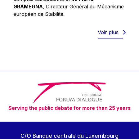
Robert Goebbels
GRAMEGNA
, Directeur Général du Mécanisme
Robert REYNDERS
européen de Stabilité.
Robert WEIDES
Rolf Tarrach
Voir plus
Štefan Füle
Thomas L. Cranfield
Tim Lankester
Timothy Radcliffe
Vaclav Klaus
Vassilios Skouris
Vítor Manuel da Silva Caldeira
Serving the public debate for more than 25 years
Viviane Reding
Walter Hagg
Walter RADERMACHER
C/O Banque centrale du Luxembourg