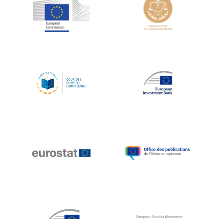
Jean-Louis Schiltz
Jean-Victor Louis
Jens Kreisel
Jeroen Dijsselbloem
Jochen Klucken
Johnny Åkerholm
Joschka Fischer
Juan Manuel Fabra Vallés
Julian Priestley
Karl-Heinz Lambertz
Katharien L.C. Hunt
Kenneth Rogoff
Klaus Regling
Klaus-Heiner Lehne