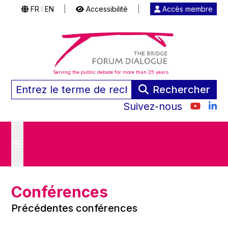
FR
EN
|
Accessibilité
|
Accès membre
|
Serving the public debate for more than 25 years
Rechercher
Suivez-nous
Conférences
Précédentes conférences