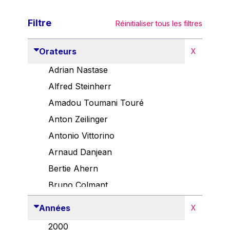
Filtre
Réinitialiser tous les filtres
Orateurs
X
Adrian Nastase
Alfred Steinherr
Amadou Toumani Touré
Anton Zeilinger
Antonio Vittorino
Arnaud Danjean
Bertie Ahern
Bruno Colmant
Carlo Thelen
Années
X
Cem Özdemir
2000