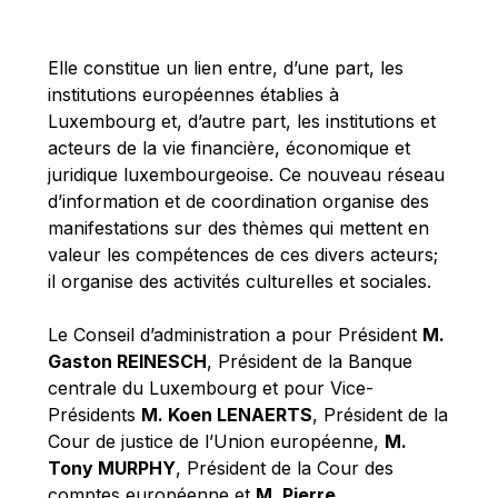
Michael Berry
Michael Palmer
Elle constitue un lien entre, d’une part, les
Michael Sohlman
institutions européennes établies à
Michel Goedert
Luxembourg et, d’autre part, les institutions et
acteurs de la vie financière, économique et
Mireille Delmas-Marty
juridique luxembourgeoise. Ce nouveau réseau
Nobuo Tanaka
d’information et de coordination organise des
Otmar Issing
manifestations sur des thèmes qui mettent en
valeur les compétences de ces divers acteurs;
Paolo Mengozzi
il organise des activités culturelles et sociales.
Paschal Donohoe
Pat Cox
Le Conseil d’administration a pour Président
M.
Gaston REINESCH
, Président de la Banque
Patrizia Nanz
centrale du Luxembourg et pour Vice-
Philippe Maystadt
Présidents
M. Koen LENAERTS
, Président de la
Pierre Gramegna
Cour de justice de l’Union européenne,
M.
Tony MURPHY
, Président de la Cour des
Richard Pelly
comptes européenne et
M. Pierre