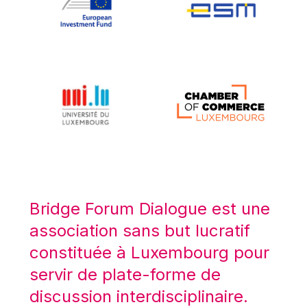
Koen LENAERTS
Lars Heikensten
Laura Kovesi
Luc Frieden
Lucas Papademos
Máire Geoghegan-Quinn
Manolis Mavrommatis
Marc Lemaître
Marcel Zadi Kessy
Mario Centeno
Bridge Forum Dialogue est une
Mario Monti
association sans but lucratif
Maroš ŠEFČOVIČ
constituée à Luxembourg pour
Martin Bailey
servir de plate-forme de
Martine Reicherts
discussion interdisciplinaire.