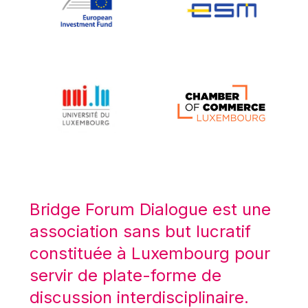
Koen LENAERTS
Lars Heikensten
Laura Kovesi
Luc Frieden
Lucas Papademos
Máire Geoghegan-Quinn
Manolis Mavrommatis
Marc Lemaître
Marcel Zadi Kessy
Mario Centeno
Bridge Forum Dialogue est une
Mario Monti
association sans but lucratif
Maroš ŠEFČOVIČ
constituée à Luxembourg pour
Martin Bailey
servir de plate-forme de
Martine Reicherts
discussion interdisciplinaire.