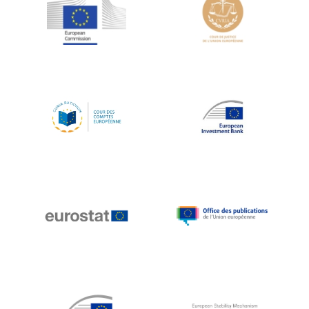
Jean-Louis Schiltz
Jean-Victor Louis
Jens Kreisel
Jeroen Dijsselbloem
Jochen Klucken
Johnny Åkerholm
Joschka Fischer
Juan Manuel Fabra Vallés
Julian Priestley
Karl-Heinz Lambertz
Katharien L.C. Hunt
Kenneth Rogoff
Klaus Regling
Klaus-Heiner Lehne