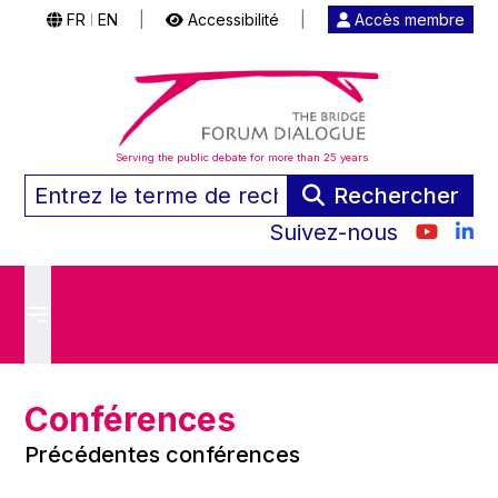
FR
EN
|
Accessibilité
|
Accès membre
|
Serving the public debate for more than 25 years
Rechercher
Suivez-nous
Conférences
Précédentes conférences