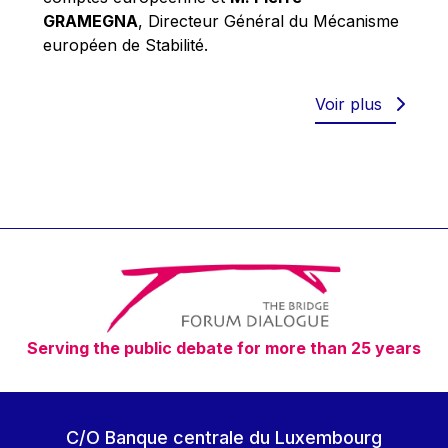
Robert Goebbels
GRAMEGNA
, Directeur Général du Mécanisme
Robert REYNDERS
européen de Stabilité.
Robert WEIDES
Rolf Tarrach
Voir plus
Štefan Füle
Thomas L. Cranfield
Tim Lankester
Timothy Radcliffe
Vaclav Klaus
Vassilios Skouris
Vítor Manuel da Silva Caldeira
Serving the public debate for more than 25 years
Viviane Reding
Walter Hagg
Walter RADERMACHER
C/O Banque centrale du Luxembourg