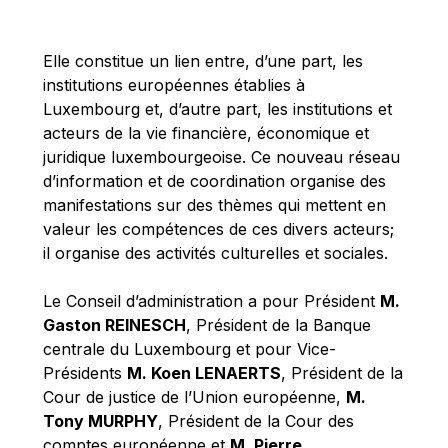
Michael Berry
Michael Palmer
Elle constitue un lien entre, d’une part, les
Michael Sohlman
institutions européennes établies à
Michel Goedert
Luxembourg et, d’autre part, les institutions et
acteurs de la vie financière, économique et
Mireille Delmas-Marty
juridique luxembourgeoise. Ce nouveau réseau
Nobuo Tanaka
d’information et de coordination organise des
Otmar Issing
manifestations sur des thèmes qui mettent en
valeur les compétences de ces divers acteurs;
Paolo Mengozzi
il organise des activités culturelles et sociales.
Paschal Donohoe
Pat Cox
Le Conseil d’administration a pour Président
M.
Gaston REINESCH
, Président de la Banque
Patrizia Nanz
centrale du Luxembourg et pour Vice-
Philippe Maystadt
Présidents
M. Koen LENAERTS
, Président de la
Pierre Gramegna
Cour de justice de l’Union européenne,
M.
Tony MURPHY
, Président de la Cour des
Richard Pelly
comptes européenne et
M. Pierre