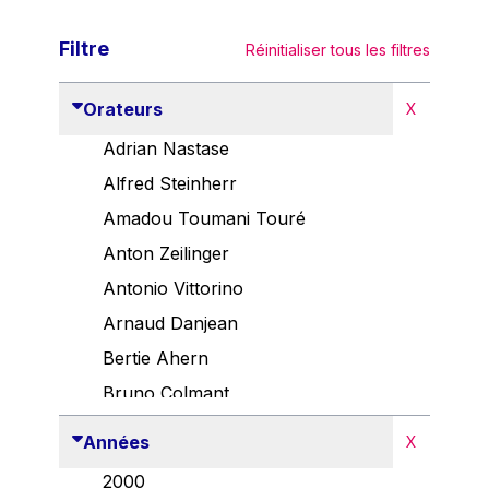
Filtre
Réinitialiser tous les filtres
Orateurs
X
Adrian Nastase
Alfred Steinherr
Amadou Toumani Touré
Anton Zeilinger
Antonio Vittorino
Arnaud Danjean
Bertie Ahern
Bruno Colmant
Carlo Thelen
Années
X
Cem Özdemir
2000