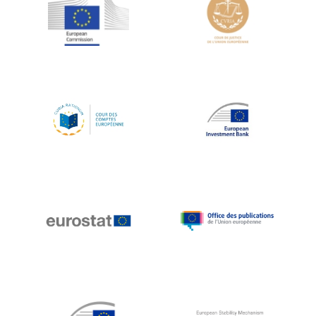
Jean-Louis Schiltz
Jean-Victor Louis
Jens Kreisel
Jeroen Dijsselbloem
Jochen Klucken
Johnny Åkerholm
Joschka Fischer
Juan Manuel Fabra Vallés
Julian Priestley
Karl-Heinz Lambertz
Katharien L.C. Hunt
Kenneth Rogoff
Klaus Regling
Klaus-Heiner Lehne