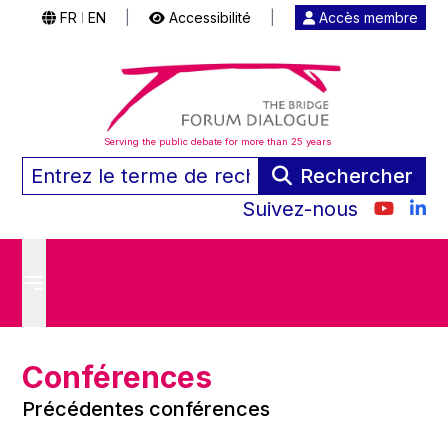
FR
EN
|
Accessibilité
|
Accès membre
|
Serving the public debate for more than 25 years
Rechercher
Suivez-nous
Conférences
Précédentes conférences