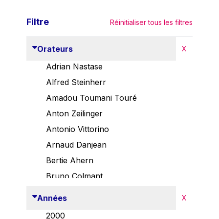
Filtre
Réinitialiser tous les filtres
Orateurs
X
Adrian Nastase
Alfred Steinherr
Amadou Toumani Touré
Anton Zeilinger
Antonio Vittorino
Arnaud Danjean
Bertie Ahern
Bruno Colmant
Carlo Thelen
Années
X
Cem Özdemir
2000