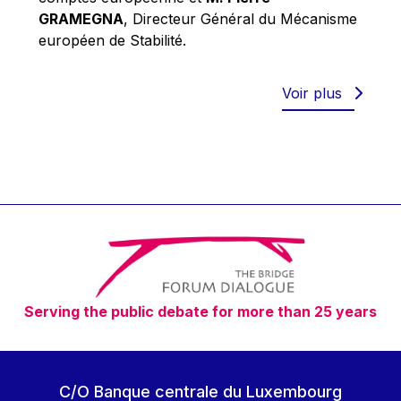
Robert Goebbels
GRAMEGNA
, Directeur Général du Mécanisme
Robert REYNDERS
européen de Stabilité.
Robert WEIDES
Rolf Tarrach
Voir plus
Štefan Füle
Thomas L. Cranfield
Tim Lankester
Timothy Radcliffe
Vaclav Klaus
Vassilios Skouris
Vítor Manuel da Silva Caldeira
Serving the public debate for more than 25 years
Viviane Reding
Walter Hagg
Walter RADERMACHER
C/O Banque centrale du Luxembourg