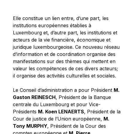
Michael Berry
Michael Palmer
Elle constitue un lien entre, d’une part, les
Michael Sohlman
institutions européennes établies à
Michel Goedert
Luxembourg et, d’autre part, les institutions et
acteurs de la vie financière, économique et
Mireille Delmas-Marty
juridique luxembourgeoise. Ce nouveau réseau
Nobuo Tanaka
d’information et de coordination organise des
Otmar Issing
manifestations sur des thèmes qui mettent en
valeur les compétences de ces divers acteurs;
Paolo Mengozzi
il organise des activités culturelles et sociales.
Paschal Donohoe
Pat Cox
Le Conseil d’administration a pour Président
M.
Gaston REINESCH
, Président de la Banque
Patrizia Nanz
centrale du Luxembourg et pour Vice-
Philippe Maystadt
Présidents
M. Koen LENAERTS
, Président de la
Pierre Gramegna
Cour de justice de l’Union européenne,
M.
Tony MURPHY
, Président de la Cour des
Richard Pelly
comptes européenne et
M. Pierre