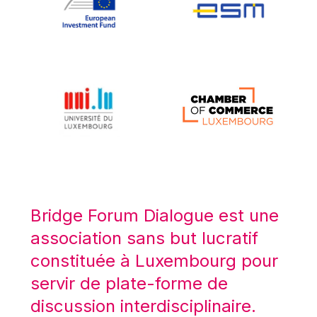
Koen LENAERTS
Lars Heikensten
Laura Kovesi
Luc Frieden
Lucas Papademos
Máire Geoghegan-Quinn
Manolis Mavrommatis
Marc Lemaître
Marcel Zadi Kessy
Mario Centeno
Bridge Forum Dialogue est une
Mario Monti
association sans but lucratif
Maroš ŠEFČOVIČ
constituée à Luxembourg pour
Martin Bailey
servir de plate-forme de
Martine Reicherts
discussion interdisciplinaire.